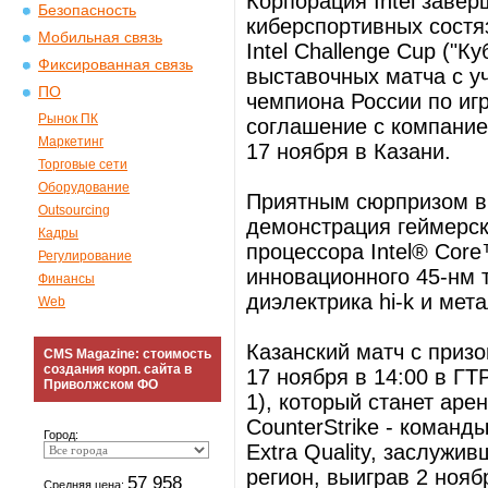
Корпорация Intel заве
Безопасность
киберспортивных сост
Мобильная связь
Intel Challenge Cup ("К
Фиксированная связь
выставочных матча с у
ПО
чемпиона России по игр
Рынок ПК
соглашение с компание
Маркетинг
17 ноября в Казани.
Торговые сети
Оборудование
Приятным сюрпризом в 
Outsourcing
демонстрация геймерск
Кадры
процессора Intel® Core
Регулирование
инновационного 45-нм 
Финансы
диэлектрика hi-k и мет
Web
Казанский матч с приз
CMS Magazine: стоимость
создания корп. сайта в
17 ноября в 14:00 в ГТР
Приволжском ФО
1), который станет аре
CounterStrike - команд
Город:
Extra Quality, заслужи
регион, выиграв 2 нояб
57 958
Средняя цена: