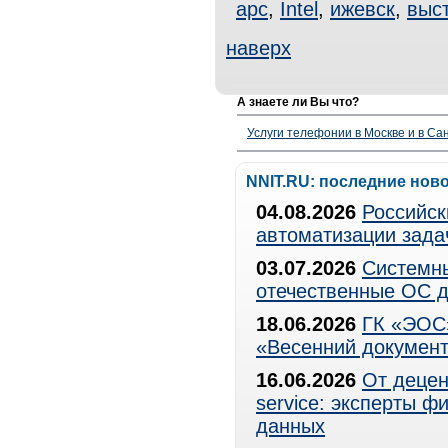
apc
,
Intel
,
ижевск
,
выс
наверх
А знаете ли Вы что?
Услуги телефонии в Москве и в Сан
NNIT.RU: последние нов
04.08.2026
Российск
автоматизации зада
03.07.2026
Системны
отечественные ОС д
18.06.2026
ГК «ЭОС»
«Весенний документ
16.06.2026
От децен
service: эксперты 
данных