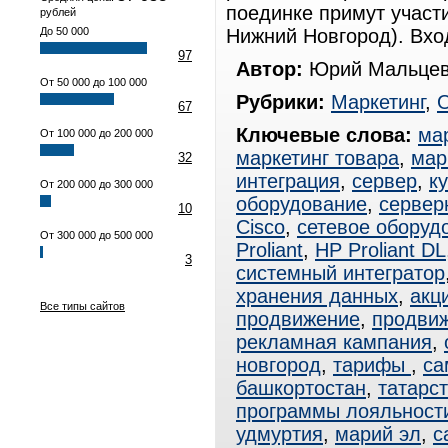
поединке примут участ
рублей
До 50 000
Нижний Новгород). Вхо
97
Автор:
Юрий Мальцев
От 50 000 до 100 000
Рубрики:
Маркетинг
,
67
Ключевые слова:
ма
От 100 000 до 200 000
маркетинг товара
,
мар
32
интеграция
,
сервер
,
к
От 200 000 до 300 000
оборудование
,
сервер
10
Cisco
,
сетевое оборуд
От 300 000 до 500 000
Proliant
,
HP Proliant DL
3
системный интегратор
хранения данных
,
акц
Все типы сайтов
продвижение
,
продвиж
рекламная кампания
,
новгород
,
тарифы
,
са
башкортостан
,
татарс
программы лояльност
удмуртия
,
марий эл
,
с