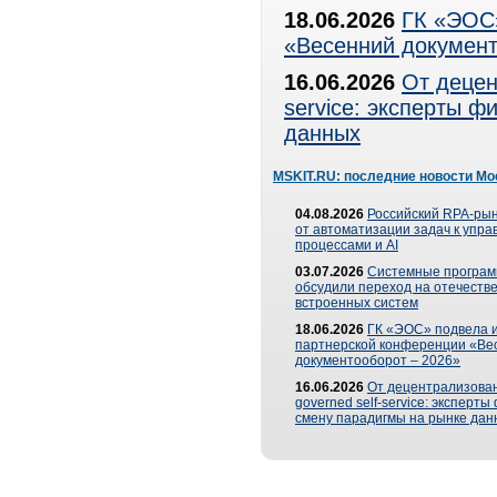
18.06.2026
ГК «ЭОС»
«Весенний документ
16.06.2026
От децен
service: эксперты 
данных
MSKIT.RU: последние новости Мо
04.08.2026
Российский RPA-рын
от автоматизации задач к упр
процессами и AI
03.07.2026
Системные програ
обсудили переход на отечеств
встроенных систем
18.06.2026
ГК «ЭОС» подвела и
партнерской конференции «Ве
документооборот – 2026»
16.06.2026
От децентрализован
governed self-service: эксперт
смену парадигмы на рынке дан