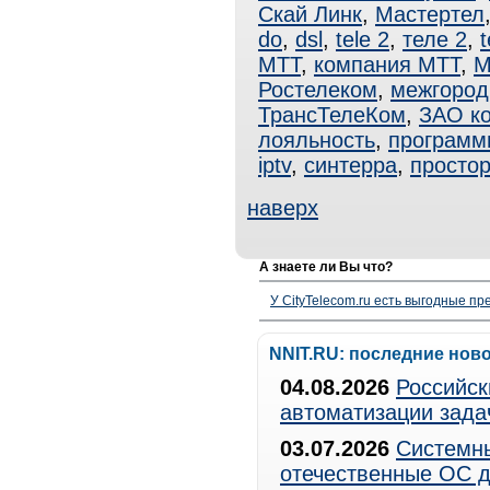
Скай Линк
,
Мастертел
do
,
dsl
,
tele 2
,
теле 2
,
t
МТТ
,
компания МТТ
,
М
Ростелеком
,
межгород
ТрансТелеКом
,
ЗАО к
лояльность
,
программ
iptv
,
синтерра
,
простор
наверх
А знаете ли Вы что?
У CityTelecom.ru есть выгодные п
NNIT.RU: последние нов
04.08.2026
Российск
автоматизации зада
03.07.2026
Системны
отечественные ОС д