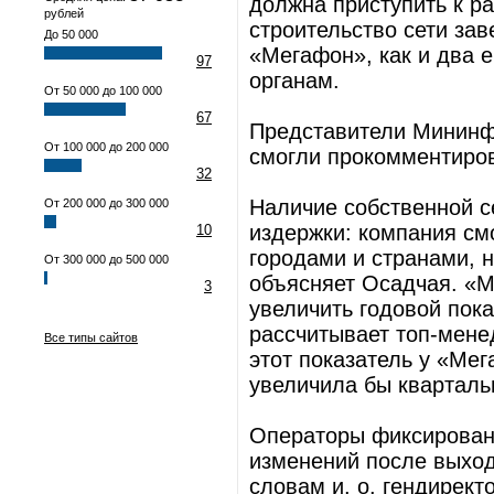
должна приступить к ра
рублей
строительство сети зав
До 50 000
«Мегафон», как и два е
97
органам.
От 50 000 до 100 000
67
Представители Мининф
От 100 000 до 200 000
смогли прокомментиров
32
Наличие собственной с
От 200 000 до 300 000
издержки: компания см
10
городами и странами, н
От 300 000 до 500 000
объясняет Осадчая. «М
3
увеличить годовой пока
рассчитывает топ-менед
Все типы сайтов
этот показатель у «Мег
увеличила бы кварталь
Операторы фиксирован
изменений после выход
словам и. о. гендирект