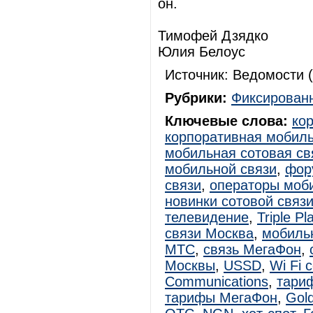
он.
Тимофей Дзядко
Юлия Белоус
Источник: Ведомости (
Рубрики:
Фиксированн
Ключевые слова:
ко
корпоративная мобиль
мобильная сотовая св
мобильной связи
,
фор
связи
,
операторы моби
новинки сотовой связ
телевидение
,
Triple Pl
связи Москва
,
мобиль
МТС
,
связь МегаФон
,
Москвы
,
USSD
,
Wi Fi 
Communications
,
тари
тарифы МегаФон
,
Gol