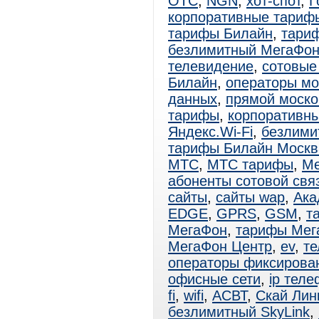
ОТС
,
NGN
,
хот-спот
,
Г
корпоративные тариф
тарифы Билайн
,
тари
безлимитный МегаФо
телевидение
,
сотовые
Билайн
,
операторы мо
данных
,
прямой моско
тарифы
,
корпоративн
Яндекс.Wi-Fi
,
безлими
тарифы Билайн Москв
МТС
,
МТС тарифы
,
Ме
абоненты сотовой свя
сайты
,
сайты wap
,
Ака
EDGE
,
GPRS
,
GSM
,
т
МегаФон
,
тарифы Мег
МегаФон Центр
,
ev
,
те
операторы фиксирова
офисные сети
,
ip тел
fi
,
wifi
,
АСВТ
,
Скай Лин
безлимитный SkyLink
,