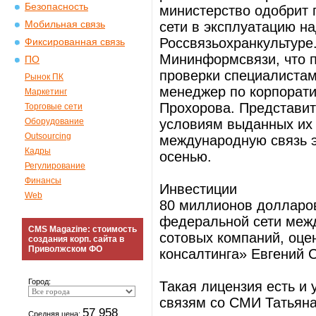
Безопасность
министерство одобрит 
Мобильная связь
сети в эксплуатацию н
Россвязьохранкультур
Фиксированная связь
Мининформсвязи, что п
ПО
проверки специалистам
Рынок ПК
менеджер по корпорат
Маркетинг
Прохорова. Представит
Торговые сети
Оборудование
условиям выданных их
Outsourcing
международную связь э
Кадры
осенью.
Регулирование
Финансы
Инвестиции
Web
80 миллионов долларов
федеральной сети межд
CMS Magazine: стоимость
сотовых компаний, оце
создания корп. сайта в
Приволжском ФО
консалтинга» Евгений 
Город:
Такая лицензия есть и 
связям со СМИ Татьяна
57 958
Средняя цена: