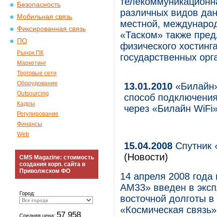
телекоммуникационна
Безопасность
различных видов данн
Мобильная связь
местной, международ
Фиксированная связь
«Таском» также предл
ПО
физического хостинг
Рынок ПК
государственных орг
Маркетинг
Торговые сети
Оборудование
13.01.2010
«Билайн»
Outsourcing
способ подключения
Кадры
через «Билайн WiFi
Регулирование
Финансы
Web
15.04.2008
Спутник 
(Новости)
CMS Magazine: стоимость
создания корп. сайта в
Приволжском ФО
14 апреля 2008 года
АМ33» введен в эксп
Город:
восточной долготы в
«Космическая связь»
57 958
Средняя цена: