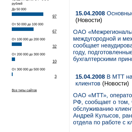
рублей
До 50 000
15.04.2008
Основные
97
(Новости)
От 50 000 до 100 000
ОАО «Межрегиональн
67
междугородной и ме
От 100 000 до 200 000
сообщает неаудирова
32
году, подготовленны
От 200 000 до 300 000
бухгалтерскими при
10
От 300 000 до 500 000
15.04.2008
В МТТ на
3
клиентов
(Новости)
Все типы сайтов
ОАО «МТТ», операто
РФ, сообщает о том,
обслуживанию клиент
Андрей Кулысов, ран
отдела по работе с к