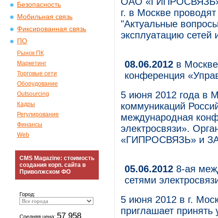
ОАО «ГИПРОСВЯЗЬ» и
Безопасность
г. в Москве проводя
Мобильная связь
"Актуальные вопросы
Фиксированная связь
эксплуатацию сетей и
ПО
Рынок ПК
08.06.2012
в Москве
Маркетинг
Торговые сети
конференция «Управ
Оборудование
5 июня 2012 года в 
Outsourcing
Кадры
коммуникаций Росси
Регулирование
международная конф
Финансы
электросвязи». Орг
Web
«ГИПРОСВЯЗЬ» и ЗА
CMS Magazine: стоимость
создания корп. сайта в
05.06.2012
8-ая меж
Приволжском ФО
сетями электросвяз
Город:
5 июня 2012 в г. Мо
приглашает принять 
57 958
Средняя цена: