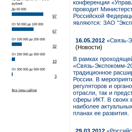
конференции «Управл
рублей
проводит Министерст
До 50 000
Российской Федерац
97
являются: ЗАО "Эксп
От 50 000 до 100 000
67
16.05.2012
«Связь-Э
От 100 000 до 200 000
(Новости)
32
От 200 000 до 300 000
В рамках проходящей
10
«Связь-Экспокомм-20
От 300 000 до 500 000
традиционное расши
3
России. В мероприят
регуляторов и орган
Все типы сайтов
отрасли, так и пред
сферы ИКТ. В своих 
наиболее актуальных
планах ее развития.
29.03.2012
«Российс