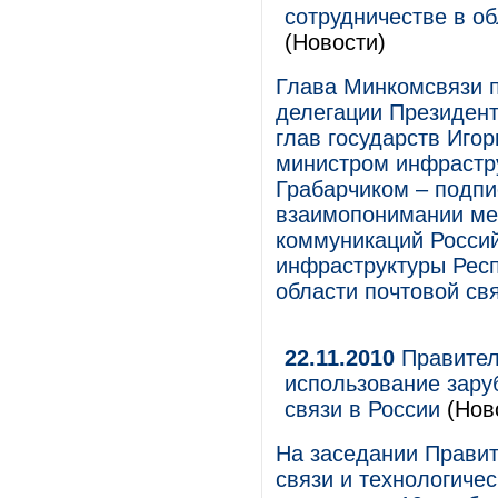
сотрудничестве в об
(Новости)
Глава Минкомсвязи п
делегации Президен
глав государств Иго
министром инфрастр
Грабарчиком – подп
взаимопонимании ме
коммуникаций Росси
инфраструктуры Респ
области почтовой свя
22.11.2010
Правител
использование зару
связи в России
(Нов
На заседании Прави
связи и технологиче