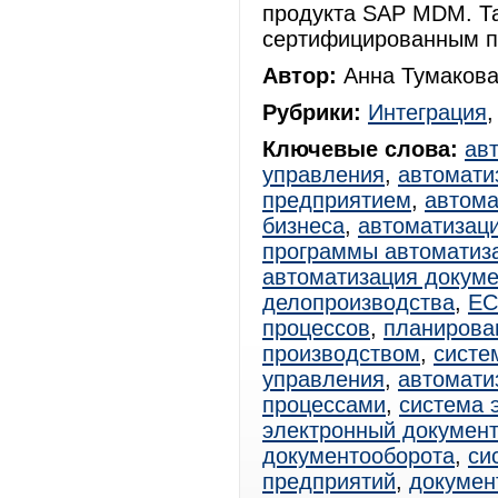
продукта SAP MDM. Та
сертифицированным па
Автор:
Анна Тумакова
Рубрики:
Интеграция
Ключевые слова:
ав
управления
,
автомати
предприятием
,
автома
бизнеса
,
автоматизац
программы автоматиз
автоматизация докум
делопроизводства
,
E
процессов
,
планирова
производством
,
систе
управления
,
автомати
процессами
,
система 
электронный документ
документооборота
,
си
предприятий
,
докумен