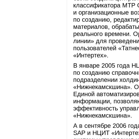
классификатора МТР 
и организационные во
по созданию, редакти
материалов, обрабаты
реального времени. О
линии» для проведени
пользователей «Татне
«Интертех».
В январе 2005 года Н
по созданию справочн
подразделении холди
«Нижнекамскшина». О
Единой автоматизиро
информации, позволя
эффективность управ
«Нижнекамскшина».
А в сентябре 2006 го
SAP и НЦИТ «Интерте