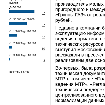
рублей
производитель малых 
До 50 000
пригородного и между
97
«Группы ГАЗ» от реал
рублей.
От 50 000 до 100 000
67
Недавно в компании 
От 100 000 до 200 000
эксплуатацию информ
32
ведения нормативно-
технических ресурсов
От 200 000 до 300 000
выступил московский 
10
рассказали в пресс-сл
От 300 000 до 500 000
реализованы две осно
3
Во-первых, была разр
Все типы сайтов
техническая докумен
МТР, в том числе «По
ведения МТР», «Регла
технической поддерж
централизованного ве
нормализации данных 