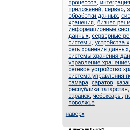
процессов
,
интеграци
приложений
,
сервер
,
s
обработки данных
,
си
хранения
,
бизнес реш
информационные сис
данных
,
серверные р
системы
,
устройства 
сеть хранения данных
системы хранения да
управление хранение
сетевое устройство х
система управления 
самара
,
саратов
,
каза
республика татарстан
саранск
,
чебоксары
,
п
поволжье
наверх
А знаете ли Вы что?