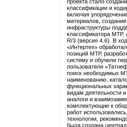
проекта стало создан
классификации и код
включая упорядочени
материалов, создание
инфраструктуры подде
классификатора МТР, 
R/3 (версия 4.6). В х
«Интертех» обработал
позиций МТР, разрабо
систему и обучили пе
пользователи «Татнеф
поиск необходимых МТ
наименованию, катало
функциональных харак
видам деятельности и
аналоги и взаимозаме
комплектующие к обо
работ использовались
технологии, рекоменд
была создана централ