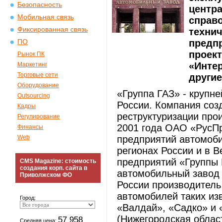
Безопасность
центр
Мобильная связь
справ
Фиксированная связь
техни
предп
ПО
проек
Рынок ПК
«Интер
Маркетинг
Торговые сети
другие
Оборудование
«Группа ГАЗ» - крупн
Outsourcing
России. Компания созд
Кадры
реструктуризации про
Регулирование
2001 года ОАО «РусПр
Финансы
Web
предприятий автомоби
регионах России и в 
предприятий «Группы 
CMS Magazine: стоимость
создания корп. сайта в
автомобильный завод 
Приволжском ФО
России производитель
автомобилей таких из
Город:
«Валдай», «Садко» и 
(Нижегородская област
57 958
Средняя цена: