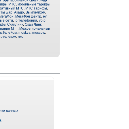
аторы мобильной связи
,
wap
рифы МТС
,
мобильные тарифы
,
ративный МТС
,
МТС тарифы
,
йты wap
,
Акадо
,
ВымпелКом
,
МегаФон
,
МегаФон Центр
,
ev
,
ые сети
,
ip телефония
,
voip
,
ифы СкайЛинк
,
Скай Линк
,
мпания МТТ
,
Межрегиональный
нсТелеКом
,
moskva
,
moscow
,
тртелеком
,
нкс
ынке данных
а