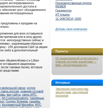
ущего интегрированного
Производственная группа
ирокополосного доступа в
REMER
а» обеспечит рост объединенного
Градиентех
рованию интеграционных
ИТ Альянс
1С-ИЖТИСИ, ООО
м предложены к продаже на
тельно.
Добавь свою компанию
едложения для всех оставшихся
м причинам или в силу других
ется непосредственно сейчас и
елекома», надлежащим образом
цену - 105 долларов США за акцию
апе либо в дополнительный
Проекты
От разрозненной отчетности к
ия «ВымпелКома») и Lillian
единой системе аналитики —
 все оставшиеся акционеры
кейс «Холодильник.ру»
 (если таковые были), которые
и средствами.
Интервью
и мобильной связи
,
услуги
Эволюция партнерства:
 связь россии
,
новинки сотовой
экосистема, как единый
сквы
,
вап сайты
,
связь МТС
,
организм
м
,
Art Communications
,
тарифные
пот
,
Голден Телеком
,
тарифы
н
,
безлимитный МегаФон
,
МТС