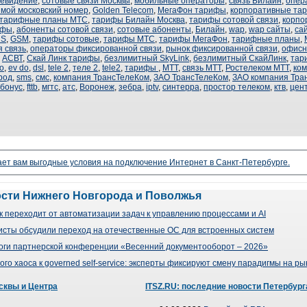
левидение
,
сотовые связи Москвы
,
мобильные операторы
,
связь Билайн
,
опер
мой московский номер
,
Golden Telecom
,
МегаФон тарифы
,
корпоративные та
тарифные планы МТС
,
тарифы Билайн Москва
,
тарифы сотовой связи
,
корпо
ифы
,
абоненты сотовой связи
,
сотовые абоненты
,
Билайн
,
wap
,
wap сайты
,
са
RS
,
GSM
,
тарифы сотовые
,
тарифы МТС
,
тарифы МегаФон
,
тарифные планы
,
 связь
,
операторы фиксированной связи
,
рынок фиксированной связи
,
офисн
,
АСВТ
,
Скай Линк тарифы
,
безлимитный SkyLink
,
безлимитный СкайЛинк
,
тар
o
,
ev do
,
dsl
,
tele 2
,
теле 2
,
tele2
,
тарифы
,
МТТ
,
связь МТТ
,
Ростелеком МТТ
,
ко
род
,
sms
,
смс
,
компания ТрансТелеКом
,
ЗАО ТрансТелеКом
,
ЗАО компания Тра
бонус
,
fttb
,
мгтс
,
атс
,
Воронеж
,
зебра
,
iptv
,
синтерра
,
простор телеком
,
ктв
,
цен
ает вам выгодные условия на подключение Интернет в Санкт-Петербурге.
ости Нижнего Новгорода и Поволжья
 переходит от автоматизации задач к управлению процессами и AI
сты обсудили переход на отечественные ОС для встроенных систем
оги партнерской конференции «Весенний документооборот – 2026»
го хаоса к governed self-service: эксперты фиксируют смену парадигмы на р
сквы и Центра
ITSZ.RU: последние новости Петербург