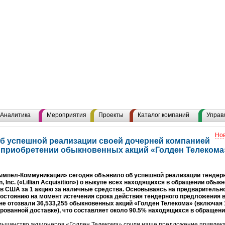
Аналитика
Мероприятия
Проекты
Каталог компаний
Управ
Нов
б успешной реализации своей дочерней компанией
 приобретении обыкновенных акций «Голден Телекома
ымпел-Коммуникации» сегодня объявило об успешной реализации тендерн
on, Inc. («Lillian Acquisition») о выкупе всех находящихся в обращении об
ров США за 1 акцию за наличные средства. Основываясь на предварительн
состоянию на момент истечения срока действия тендерного предложения в
не отозвали 36,533,255 обыкновенных акций «Голден Телекома» (включая 
рованной доставке), что составляет около 90.5% находящихся в обращен
льшинство акционеров «Голден Телекома» сочли наше предложение привлека