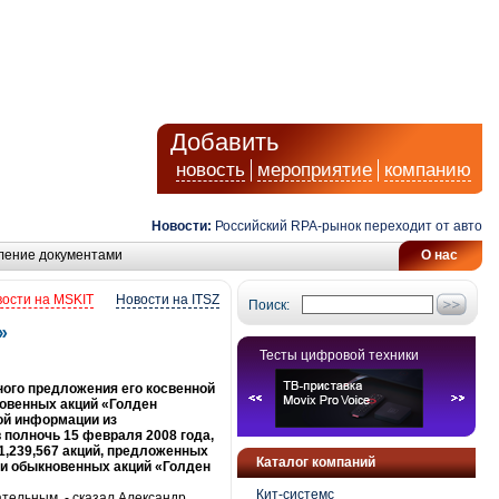
Добавить
новость
мероприятие
компанию
Новости:
Российский RPA-рынок переходит от автоматиз
ление документами
О нас
ости на MSKIT
Новости на ITSZ
Поиск:
»
Тесты цифровой техники
ого предложения его косвенной
ыкновенных акций «Голден
ой информации из
 полночь 15 февраля 2008 года,
1,239,567 акций, предложенных
Каталог компаний
ии обыкновенных акций «Голден
Кит-системс
тельным, - сказал Александр