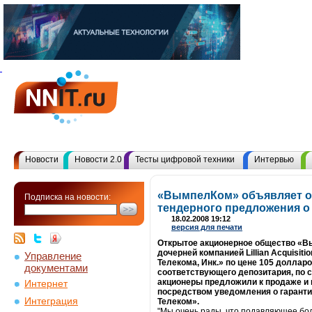
Новости
Новости 2.0
Тесты цифровой техники
Интервью
«ВымпелКом» объявляет о
Подписка на новости:
тендерного предложения о
18.02.2008 19:12
версия для печати
Открытое акционерное общество «В
дочерней компанией Lillian Acquisiti
Управление
Телекома, Инк.» по цене 105 долла
документами
соответствующего депозитария, по 
акционеры предложили к продаже и 
Интернет
посредством уведомления о гаранти
Интеграция
Телеком».
"Мы очень рады, что подавляющее бо