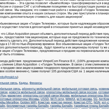
мпелКомa». - Эта сделка позволит «ВымпелКому» трансформироваться в вед
России и странах СНГ с устойчивыми позициями на быстрорастущих рынках ш
ой связи. Мы ожидаем, что совместная работа с командой «Голден Телеком
ими компаниями опыта и наших сильных сторон. Мы уже приступили к плани
создать дополнительную стоимость для наших акционеров".
 все обыкновенные акции «Голден Телекома», которые были надлежащим образо
и осуществит платеж в депозитарий в отношении принятых акций незамедли
то Lillian Acquisition решил объявить дополнительный период действия пр
», предоставляя тем акционерам, которые еще не предложили по технически
можность сделать это. Дополнительный период действия предложения начина
 года в 17-00 по Нью-Йоркскому времени. Все обыкновенные акции «Голден Т
ого дополнительного периода, будут приняты и их акционеры получат ту же 
 акции «Голден Телекома», предложенные к продаже на первоначальном эт
ут быть отозваны.
иода действия предложения VimpelCom Finance B.V., (100% дочерняя компан
 слияние Lillian Acquisition с «Голден Телекомом». В связи с этим слиянием
к продаже свои акции в рамках тендерного предложения (за исключением тех
ое особое мнение»), также получат 105 долларов США за 1 акцию наличным
info@mskit.ru
)
льная связь
,
Кадры
,
Финансы
обильная связь
,
абоненты мобильной связи
,
мобильная сотовая связь
,
новинк
связи
,
новости мобильной связи
,
операторы мобильной связи россии
,
сотовая
 Play
,
маркетинг
,
операторы сотовой связи Москва
,
мобильные операторы Мо
сотовые операторы Москвы
,
USSD
,
Wi Fi сети
,
WiMAX
,
wi fi москва
,
5G
,
АртКо
рифы МегаФон
,
Golden WiFi
,
Комстар
,
комстар директ
,
Комстар ОТС
,
NGN
,
хот-с
лайн
,
безлимитные тарифы Билайн
,
тарифы Билайн
,
тарифные планы Билай