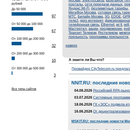
Москва
,
электросвязь
,
кабельное те
рублей
порталы
,
сети передачи данных
,
пря
Яндекс.Wi-Fi
,
безлимитные тарифы
,
До 50 000
МегаФон Москва
,
сотовая связь тар
97
МТС
,
Билайн Москва
,
3G
,
EDGE
,
GP
теле2
,
gprs интернет
,
фиксированная
От 50 000 до 100 000
телефонная связь
,
Ethernet
,
wi fi
,
wifi
Мастертел
,
акции
,
продвижение
,
evd
67
Транзит Телеком
,
Ростелеком
,
межго
лояльность
,
программы лояльности
,
От 100 000 до 200 000
32
наверх
От 200 000 до 300 000
А знаете ли Вы что?
10
От 300 000 до 500 000
Провайдер CityTelecom.ru предлаг
3
NNIT.RU: последние нов
Все типы сайтов
04.08.2026
Российский RPA-рынок
03.07.2026
Системные программи
18.06.2026
ГК «ЭОС» подвела ит
16.06.2026
От децентрализованно
MSKIT.RU: последние новости Мо