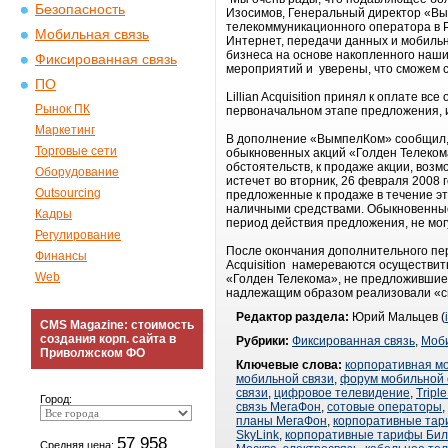
Безопасность
Изосимов, Генеральный директор «Вы
телекоммуникационного оператора в 
Мобильная связь
Интернет, передачи данных и мобильн
бизнеса на основе накопленного наш
Фиксированная связь
мероприятий и уверены, что сможем 
ПО
Lillian Acquisition принял к оплате
Рынок ПК
первоначальном этапе предложения, 
Маркетинг
В дополнение «ВымпелКом» сообщил, ч
Торговые сети
обыкновенных акций «Голден Телекома
обстоятельств, к продаже акции, воз
Оборудование
истечет во вторник, 26 февраля 2008
Outsourcing
предложенные к продаже в течение эт
наличными средствами. Обыкновенные
Кадры
период действия предложения, не мог
Регулирование
После окончания дополнительного пер
Финансы
Acquisition намереваются осуществить
Web
«Голден Телекома», не предложившие 
надлежащим образом реализовали «св
Редактор раздела:
Юрий Мальцев (
CMS Magazine: стоимость
создания корп. сайта в
Рубрики:
Фиксированная связь
,
Моби
Приволжском ФО
Ключевые слова:
корпоративная м
мобильной связи
,
форум мобильной 
связи
,
цифровое телевидение
,
Triple
Город:
связь МегаФон
,
сотовые операторы
,
планы МегаФон
,
корпоративные та
SkyLink
,
корпоративные тарифы Би
57 958
Средняя цена: