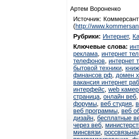
Артем Вороненко
Источник: Коммерсан
(
http://www.kommersant
Рубрики:
Интернет
,
К
Ключевые слова:
ин
реклама
,
интернет те
телефонов
,
интернет 
бытовой техники
,
книж
финансов рф
,
домен х
вакансия интернет ра
интерфейс
,
web каме
страница
,
онлайн веб
форумы
,
веб студия
,
в
веб программы
,
веб о
дизайн
,
бесплатные в
через веб
,
министерст
минсвязи
,
россвязьна