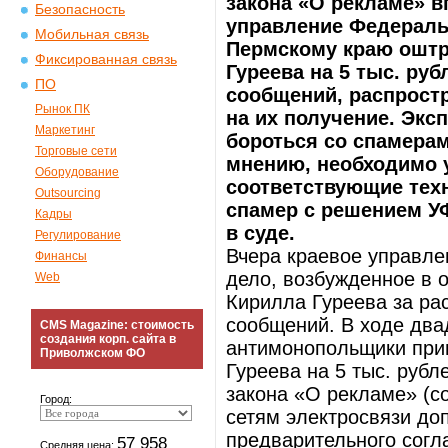
закона «О рекламе» в
Безопасность
управление Федераль
Мобильная связь
Пермскому краю ошт
Фиксированная связь
Гуреева на 5 тыс. ру
ПО
сообщений, распрост
Рынок ПК
на их получение. Экс
Маркетинг
бороться со спамерам
Торговые сети
мнению, необходимо 
Оборудование
соответствующие тех
Outsourcing
спамер с решением УФ
Кадры
в суде.
Регулирование
Вчера краевое управл
Финансы
дело, возбужденное в 
Web
Кирилла Гуреева за р
сообщений. В ходе два
CMS Magazine: стоимость
создания корп. сайта в
антимонопольщики при
Приволжском ФО
Гуреева на 5 тыс. рубл
закона «О рекламе» (с
Город:
сетям электросвязи доп
предварительного согл
57 958
Средняя цена: