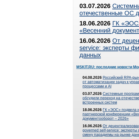
03.07.2026
Системны
отечественные ОС д
18.06.2026
ГК «ЭОС»
«Весенний документ
16.06.2026
От децен
service: эксперты 
данных
MSKIT.RU: последние новости Мо
04.08.2026
Российский RPA-рын
от автоматизации задач к упр
процессами и AI
03.07.2026
Системные програ
обсудили переход на отечеств
встроенных систем
18.06.2026
ГК «ЭОС» подвела и
партнерской конференции «Ве
документооборот – 2026»
16.06.2026
От децентрализован
governed self-service: эксперт
смену парадигмы на рынке дан