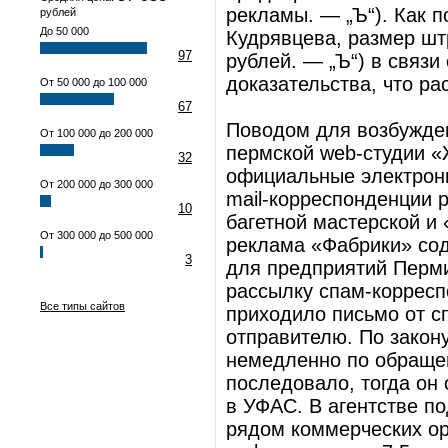
рекламы. — „Ъ“). Как 
рублей
До 50 000
Кудрявцева, размер шт
97
рублей. — „Ъ“) в связи
доказательства, что р
От 50 000 до 100 000
67
Поводом для возбужде
От 100 000 до 200 000
пермской web-студии «
32
официальные электрон
От 200 000 до 300 000
mail-корреспонденции 
10
багетной мастерской и 
От 300 000 до 500 000
реклама «Фабрики» сод
3
для предприятий Перми
рассылку спам-корресп
Все типы сайтов
приходило письмо от с
отправителю. По закон
немедленно по обращени
последовало, тогда он
в УФАС. В агентстве по
рядом коммерческих о