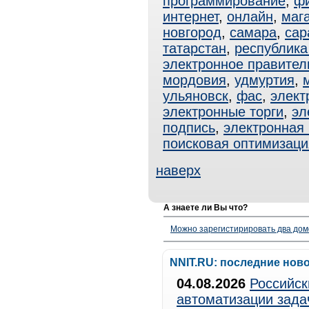
программирование
,
фи
интернет
,
онлайн
,
маг
новгород
,
самара
,
сар
татарстан
,
республика
электронное правител
мордовия
,
удмуртия
,
ульяновск
,
фас
,
элект
электронные торги
,
эл
подпись
,
электронная
поисковая оптимизаци
наверх
А знаете ли Вы что?
Можно зарегистирировать два дом
NNIT.RU: последние нов
04.08.2026
Российск
автоматизации зада