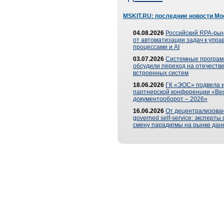
MSKIT.RU: последние новости Мо
04.08.2026
Российский RPA-рын
от автоматизации задач к упр
процессами и AI
03.07.2026
Системные програ
обсудили переход на отечеств
встроенных систем
18.06.2026
ГК «ЭОС» подвела и
партнерской конференции «Ве
документооборот – 2026»
16.06.2026
От децентрализован
governed self-service: эксперт
смену парадигмы на рынке дан