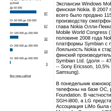
Экспансии Windows Mobi
рублей
До 50 000
финская Nokia. В 2007 
97
всего было продано 115
производству сматрфон
От 50 000 до 100 000
глава Nokia Олли-Пекк
67
Mobile World Congress 
От 100 000 до 200 000
половине 2008 года No
32
платформы Symbian с п
От 200 000 до 300 000
Лояльность Nokia к ста
10
финский производител
От 300 000 до 500 000
Symbian Ltd. (доля -- 
3
-- Sony Ericsson, 10,5% 
Samsung).
Все типы сайтов
В понедельник южноко
телефоны на базе ОС, 
Foundation. В частност
SGH-i800, а LG предст
Ассоциация LiMo была 