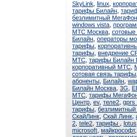
SkyLink
,
linux
,
корпора
тарифы Билайн
,
тари
безлимитный МегаФо
windows vista
,
програм
МТС Москва
,
сотовые
Билайн
,
операторы мо
тарифы
,
корпоративн
тарифы
,
внедрение C
МТС
,
тарифы Билайн 
корпоративный МТС
,
сотовая связь тарифы
абоненты
,
Билайн
,
wa
Билайн Москва
,
3G
,
E
МТС
,
тарифы МегаФо
Центр
,
ev
,
теле2
,
gprs
тарифы
,
безлимитный 
СкайЛинк
,
Скай Линк
,
2
,
tele2
,
тарифы
,
lotus
microsoft
,
майкрософт