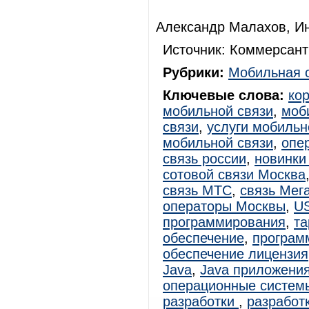
Александр Малахов, И
Источник: Коммерсант
Рубрики:
Мобильная 
Ключевые слова:
ко
мобильной связи
,
моб
связи
,
услуги мобильн
мобильной связи
,
опе
связь россии
,
новинки
сотовой связи Москва
связь МТС
,
связь Мег
операторы Москвы
,
U
программирования
,
т
обеспечение
,
программ
обеспечение лицензия
Java
,
Java приложени
операционные систем
разработки
,
разработ