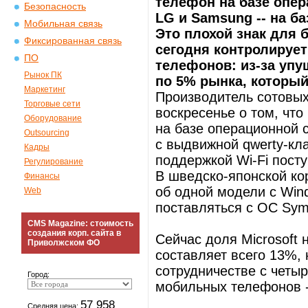
телефон на базе опер
Безопасность
LG и Samsung -- на б
Мобильная связь
Это плохой знак для 
Фиксированная связь
сегодня контролируе
ПО
телефонов: из-за упу
Рынок ПК
по 5% рынка, который
Маркетинг
Производитель сотовых
Торговые сети
воскресенье о том, чт
Оборудование
на базе операционной с
Outsourcing
с выдвижной qwerty-кл
Кадры
поддержкой Wi-Fi посту
Регулирование
В шведско-японской кор
Финансы
об одной модели с Win
Web
поставляться с ОС Sym
CMS Magazine: стоимость
создания корп. сайта в
Сейчас доля Microsoft
Приволжском ФО
составляет всего 13%,
сотрудничестве с четы
Город:
мобильных телефонов --
57 958
Средняя цена: