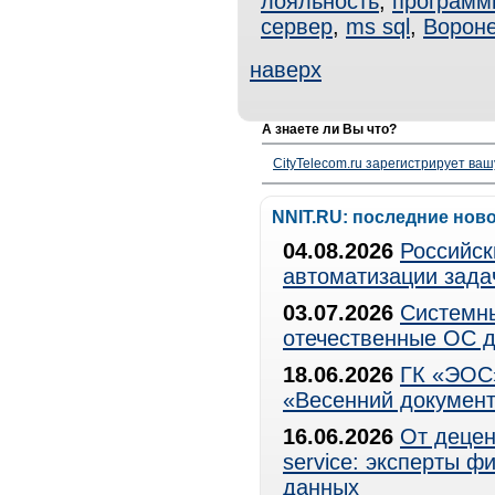
лояльность
,
программ
сервер
,
ms sql
,
Ворон
наверх
А знаете ли Вы что?
CityTelecom.ru зарегистрирует вашу
NNIT.RU: последние нов
04.08.2026
Российск
автоматизации зада
03.07.2026
Системны
отечественные ОС д
18.06.2026
ГК «ЭОС»
«Весенний документ
16.06.2026
От децен
service: эксперты 
данных