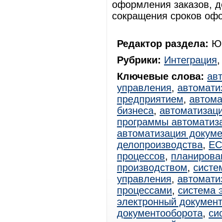
оформления заказов, д
сокращения сроков офо
Редактор раздела:
Юр
Рубрики:
Интеграция
Ключевые слова:
ав
управления
,
автомати
предприятием
,
автома
бизнеса
,
автоматизац
программы автоматиз
автоматизация докум
делопроизводства
,
E
процессов
,
планирова
производством
,
систе
управления
,
автомати
процессами
,
система 
электронный документ
документооборота
,
си