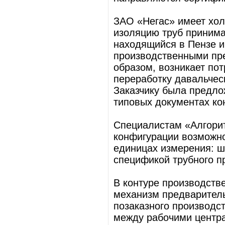
ЗАО «Негас» имеет хол
изоляцию труб принима
находящийся в Пензе 
производственными пре
образом, возникает по
переработку давальчес
Заказчику была предло
типовых документах ко
Специалистам «Алгорит
конфигурации возможно
единицах измерения: шт
спецификой трубного п
В контуре производств
механизм предварител
позаказного производс
между рабочими центр