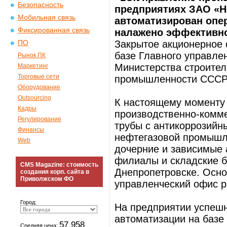
Безопасность
предприятиях ЗАО «Н
Мобильная связь
автоматизирован опе
Фиксированная связь
налажено эффективно
Закрытое акционерное 
ПО
базе Главного управле
Рынок ПК
Министерства строител
Маркетинг
Торговые сети
промышленности СССР
Оборудование
Outsourcing
К настоящему моменту 
Кадры
производственно-комм
Регулирование
трубы с антикоррозийн
Финансы
нефтегазовой промышле
Web
дочерние и зависимые 
филиалы и складские б
CMS Magazine: стоимость
Днепропетровске. Осно
создания корп. сайта в
Приволжском ФО
управленческий офис р
Город:
На предприятии успеш
автоматизации на базе 
57 958
Средняя цена: