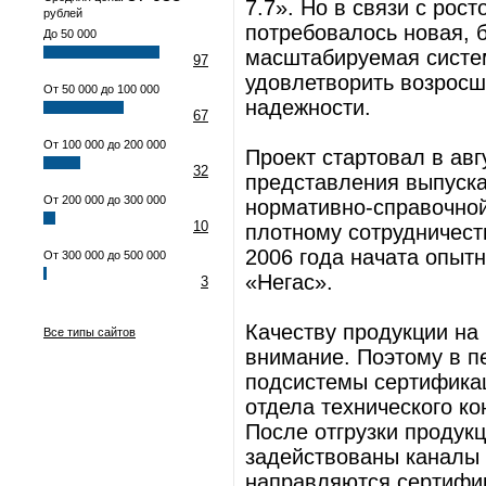
7.7». Но в связи с рос
рублей
потребовалось новая, 
До 50 000
масштабируемая систем
97
удовлетворить возросш
От 50 000 до 100 000
надежности.
67
От 100 000 до 200 000
Проект стартовал в авг
32
представления выпуска
От 200 000 до 300 000
нормативно-справочной
10
плотному сотрудничеств
2006 года начата опыт
От 300 000 до 500 000
«Негас».
3
Качеству продукции на
Все типы сайтов
внимание. Поэтому в п
подсистемы сертификац
отдела технического к
После отгрузки продук
задействованы каналы 
направляются сертифи