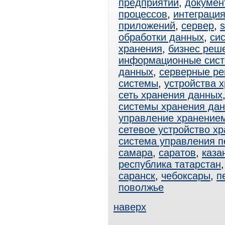
предприятий
,
докумен
процессов
,
интеграци
приложений
,
сервер
,
s
обработки данных
,
си
хранения
,
бизнес реш
информационные сис
данных
,
серверные р
системы
,
устройства 
сеть хранения данных
системы хранения да
управление хранение
сетевое устройство х
система управления 
самара
,
саратов
,
каза
республика татарстан
саранск
,
чебоксары
,
п
поволжье
наверх