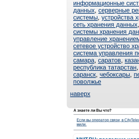
информационные сис
данных
,
серверные р
системы
,
устройства 
сеть хранения данных
системы хранения да
управление хранение
сетевое устройство х
система управления 
самара
,
саратов
,
каза
республика татарстан
саранск
,
чебоксары
,
п
поволжье
наверх
А знаете ли Вы что?
Если вы оператор связи, в CityTe
мили.