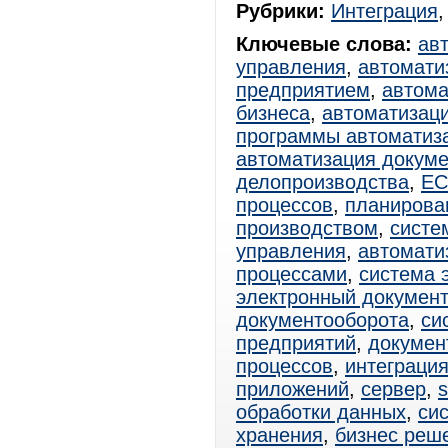
Рубрики:
Интеграция
Ключевые слова:
ав
управления
,
автомати
предприятием
,
автома
бизнеса
,
автоматизац
программы автоматиз
автоматизация докум
делопроизводства
,
E
процессов
,
планирова
производством
,
систе
управления
,
автомати
процессами
,
система 
электронный документ
документооборота
,
си
предприятий
,
докумен
процессов
,
интеграци
приложений
,
сервер
,
s
обработки данных
,
си
хранения
,
бизнес реш