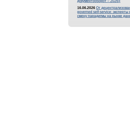
документооборот – 2026»
16.06.2026
От децентрализован
governed self-service: эксперт
смену парадигмы на рынке дан