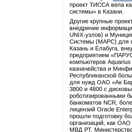
проект ТИССА вела к
системы» в Казани.
Другие крупные проек
внедрение информаци
UNIX-узлов) и Муници
Системы (МАРС) для 
Казань и Елабуга, вн
предприятием «ПАРУС 
компьютеров Aquarius
казначейства и Минфин
Республиканской больн
для нужд ОАО «Ак Бар
3800 и 4800 с дисков
роботизированными би
банкоматов NCR, боле
лицензий Oracle Enter
прошли подготовку бол
организаций, как ОАО
МВД РТ, Министерство