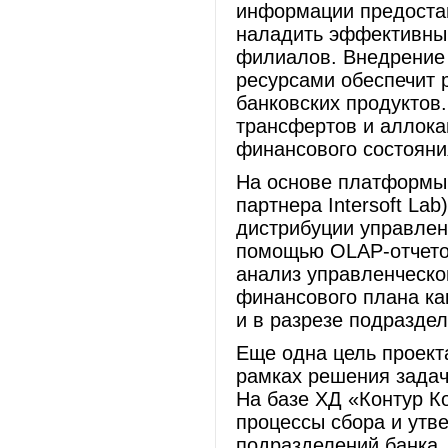
информации предостав
наладить эффективный
филиалов. Внедрение
ресурсами обеспечит 
банковских продуктов
трансфертов и аллока
финансового состояни
На основе платформы 
партнера Intersoft La
дистрибуции управлен
помощью OLAP-отчето
анализ управленческо
финансового плана как
и в разрезе подразде
Еще одна цель проект
рамках решения задач
На базе ХД «Контур К
процессы сбора и утв
подразделений банка,