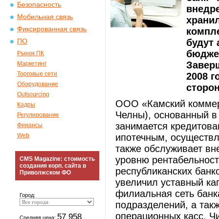
Безопасность
внедре
Мобильная связь
храни
Фиксированная связь
компле
будут 
ПО
бюдже
Рынок ПК
Заверш
Маркетинг
Торговые сети
2008 г
Оборудование
сторон
Outsourcing
ООО «Камский коммер
Кадры
Челны), основанный в 
Регулирование
занимается кредитован
Финансы
Web
ипотечным, осуществл
также обслуживает вн
уровню рентабельност
CMS Magazine: стоимость
создания корп. сайта в
республиканских банко
Приволжском ФО
увеличил уставный кап
филиальная сеть банк
Город:
подразделений, а так
операционных касс. Ч
57 958
Средняя цена: