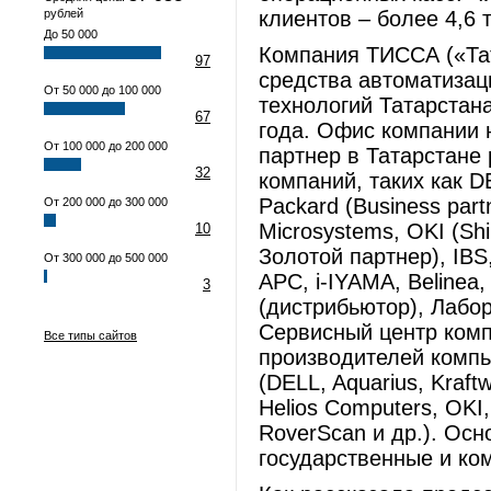
рублей
клиентов – более 4,6 
До 50 000
Компания ТИССА («Та
97
средства автоматизац
От 50 000 до 100 000
технологий Татарстана
67
года. Офис компании 
От 100 000 до 200 000
партнер в Татарстане
32
компаний, таких как D
Packard (Business par
От 200 000 до 300 000
Microsystems, OKI (Shi
10
Золотой партнер), IBS
От 300 000 до 500 000
APC, i-IYAMA, Beline
3
(дистрибьютор), Лабор
Сервисный центр ком
Все типы сайтов
производителей компь
(DELL, Aquarius, Kraf
Helios Computers, OKI
RoverScan и др.). Ос
государственные и ко