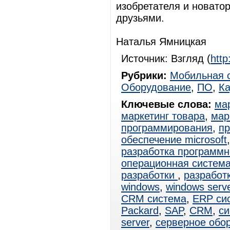
изобретателя и новато
друзьями.
Наталья Ямницкая
Источник: Взгляд (
http
Рубрики:
Мобильная 
Оборудование
,
ПО
,
К
Ключевые слова:
ма
маркетинг товара
,
мар
программирования
,
пр
обеспечение microsoft
разработка программн
операционная система
разработки
,
разработ
windows
,
windows serv
CRM система
,
ERP си
Packard
,
SAP
,
CRM
,
си
server
,
серверное обо