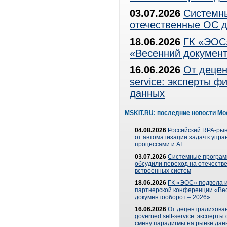
03.07.2026
Системны
отечественные ОС д
18.06.2026
ГК «ЭОС»
«Весенний документ
16.06.2026
От децен
service: эксперты 
данных
MSKIT.RU: последние новости Мо
04.08.2026
Российский RPA-рын
от автоматизации задач к упр
процессами и AI
03.07.2026
Системные програ
обсудили переход на отечеств
встроенных систем
18.06.2026
ГК «ЭОС» подвела и
партнерской конференции «Ве
документооборот – 2026»
16.06.2026
От децентрализован
governed self-service: эксперт
смену парадигмы на рынке дан