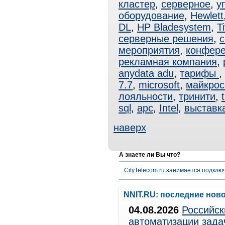
кластер
,
серверное
,
у
оборудование
,
Hewlett
DL
,
HP Bladesystem
,
Ti
серверные решения
,
с
мероприятия
,
конфер
рекламная компания
,
anydata adu
,
тарифы
,
7.7
,
microsoft
,
майкрос
лояльности
,
тринити
,
t
sql
,
apc
,
Intel
,
выставк
наверх
А знаете ли Вы что?
CityTelecom.ru занимается подклю
NNIT.RU: последние нов
04.08.2026
Российск
автоматизации зада