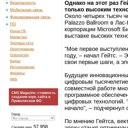
Однако на этот раз Г
Безопасность
только высоким техно
Мобильная связь
Около четырех тысяч че
Фиксированная связь
Palazzo Ballroom в Лас
ПО
корпорации Microsoft Б
Рынок ПК
выставке высоких техн
Маркетинг
Торговые сети
"Мое первое выступлен
Оборудование
году, – начал Гейтс. –
Outsourcing
свои первые шаги, а эп
Кадры
Регулирование
Финансы
Будущее инновационных
Web
цифровым тысячелетием
совместной работе мн
CMS Magazine: стоимость
программное обеспече
создания корп. сайта в
цифровых технологий. 
Приволжском ФО
начало", – подчеркнул 
Город:
По мнению Гейтса, век
57 958
эпоху станет оптимиза
Средняя цена: