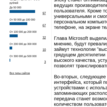
рублей
ведущих производителе
До 50 000
пользователя. Кроме т
97
универсальными и смог
От 50 000 до 100 000
персональном компьюте
67
телефоне, на экране те
От 100 000 до 200 000
Глава Microsoft выдели
32
мнению, будут превали
От 200 000 до 300 000
займут технологии "выс
10
грядущем десятилетии 
От 300 000 до 500 000
высокого качества, ус
3
позволят транслироват
Все типы сайтов
Во-вторых, следующее 
интерфейса, который п
устройствами с исполь
запоминающих располо
передача станет возм
количеством пользоват