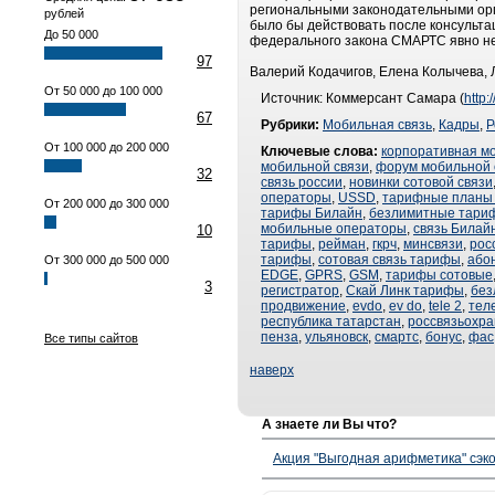
региональными законодательными орга
рублей
было бы действовать после консульта
До 50 000
федерального закона СМАРТС явно не
97
Валерий Кодачигов, Елена Колычева,
От 50 000 до 100 000
Источник: Коммерсант Самара (
http
67
Рубрики:
Мобильная связь
,
Кадры
,
Р
От 100 000 до 200 000
Ключевые слова:
корпоративная м
мобильной связи
,
форум мобильной 
32
связь россии
,
новинки сотовой связи
операторы
,
USSD
,
тарифные планы
От 200 000 до 300 000
тарифы Билайн
,
безлимитные тари
мобильные операторы
,
связь Билай
10
тарифы
,
рейман
,
гкрч
,
минсвязи
,
рос
тарифы
,
сотовая связь тарифы
,
або
От 300 000 до 500 000
EDGE
,
GPRS
,
GSM
,
тарифы сотовые
3
регистратор
,
Скай Линк тарифы
,
без
продвижение
,
evdo
,
ev do
,
tele 2
,
тел
республика татарстан
,
россвязьохра
пенза
,
ульяновск
,
смартс
,
бонус
,
фас
Все типы сайтов
наверх
А знаете ли Вы что?
Акция "Выгодная арифметика" сэко