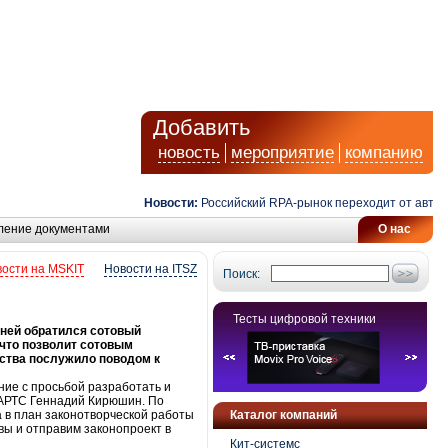
Добавить
новость
мероприятие
компанию
Новости:
Российский RPA-рынок переходит от автомати
ление документами
О нас
ости на MSKIT
Новости на ITSZ
Поиск:
Тесты цифровой техники
 ней обратился сотовый
что позволит сотовым
ства послужило поводом к
ние с просьбой разработать и
МАРТС Геннадий Кирюшин. По
а в план законотворческой работы
Каталог компаний
вы и отправим законопроект в
Кит-системс