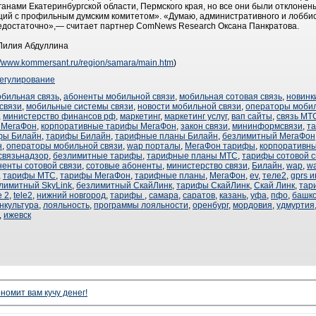
нами Екатеринбургской области, Пермского края, но все они были отклонен
ций с профильным думским комитетом». «Думаю, административного и лоббис
достаточно»,— считает партнер ComNews Research Оксана Панкратова.
 Лилия Абдуллина
://www.kommersant.ru/region/samara/main.htm
)
егулирование
обильная связь
,
абоненты мобильной связи
,
мобильная сотовая связь
,
новинк
связи
,
мобильные системы связи
,
новости мобильной связи
,
операторы мобил
,
министерство финансов рф
,
маркетинг
,
маркетинг услуг
,
вап сайты
,
связь МТ
 МегаФон
,
корпоративные тарифы МегаФон
,
закон связи
,
мининформсвязи
,
т
фы Билайн
,
тарифы Билайн
,
тарифные планы Билайн
,
безлимитный МегаФон
н
,
операторы мобильной связи
,
wap порталы
,
МегаФон тарифы
,
корпоративн
связьнадзор
,
безлимитные тарифы
,
тарифные планы МТС
,
тарифы сотовой с
ненты сотовой связи
,
сотовые абоненты
,
министерство связи
,
Билайн
,
wap
,
w
,
тарифы МТС
,
тарифы МегаФон
,
тарифные планы
,
МегаФон
,
ev
,
теле2
,
gprs 
лимитный SkyLink
,
безлимитный СкайЛинк
,
тарифы СкайЛинк
,
Скай Линк
,
тар
е 2
,
tele2
,
нижний новгород
,
тарифы
,
самара
,
саратов
,
казань
,
уфа
,
пфо
,
башк
нкультура
,
лояльность
,
программы лояльности
,
оренбург
,
мордовия
,
удмуртия
,
ижевск
номит вам кучу денег!