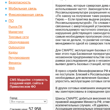
Безопасность
Коррективы, которые самарская дума 
Мобильная связь
использования частот. Законодатели 
Россвязьохранкультуре разрешения на
Фиксированная связь
«По закону на получение таких разре
Гирев.— Если практика выдачи разреш
ПО
Россвязьохранкультурой». По словам 
связанные с амортизацией установленн
Рынок ПК
неиспользуемого частотного спектра 
Маркетинг
нарушение действующего законодатель
самым необходимую пропускную спосо
Торговые сети
они так не делали, то развитие сото
Оборудование
менеджменте одной из самарских тел
Outsourcing
Для СМАРТС эксплуатация базовых ст
Кадры
мае этого года Басманная прокуратур
незаконном предпринимательстве ос
Регулирование
рамках расследования дела о незакон
Финансы
выявил девять базовых станций, кото
Web
В пресс-службе Мининформсвязи РФ вч
не поступали. Близкий к Россвязьох
необходимые для включения базовых с
CMS Magazine: стоимость
упростить эксплуатацию сотовых сете
создания корп. сайта в
Приволжском ФО
В других сотовых компаниях инициат
мы заинтересованы в сокращении сро
Город:
Шансы СМАРТС добиться внесения поп
правовой академии Минюста РФ, отме
исключительных случаях. «Я удивлен,
57 958
Ассоциации региональных операторов 
Средняя цена: