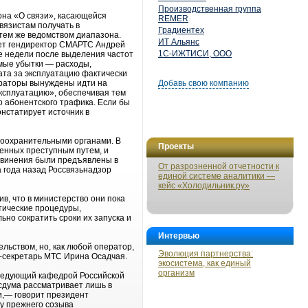
Производственная группа
она «О связи», касающейся
REMER
вязистам получать в
Градиентех
тем же ведомством диапазона.
ИТ Альянс
ает гендиректор СМАРТС Андрей
1С-ИЖТИСИ, ООО
е недели после выделения частот
ямые убытки — расходы,
лата за эксплуатацию фактически
ераторы вынуждены идти на
Добавь свою компанию
ксплуатацию», обеспечивая тем
 абонентского трафика. Если бы
нстатирует источник в
воохранительными органами. В
Проекты
енных преступным путем, и
бвинения были предъявлены в
От разрозненной отчетности к
 года назад Россвязьнадзор
единой системе аналитики —
кейс «Холодильник.ру»
в, что в министерство они пока
тические процедуры,
но сократить сроки их запуска и
Интервью
ьством, но, как любой оператор,
Эволюция партнерства:
-секретарь МТС Ирина Осадчая.
экосистема, как единый
организм
аведующий кафедрой Российской
сдума рассматривает лишь в
и,— говорит президент
у прежнего созыва