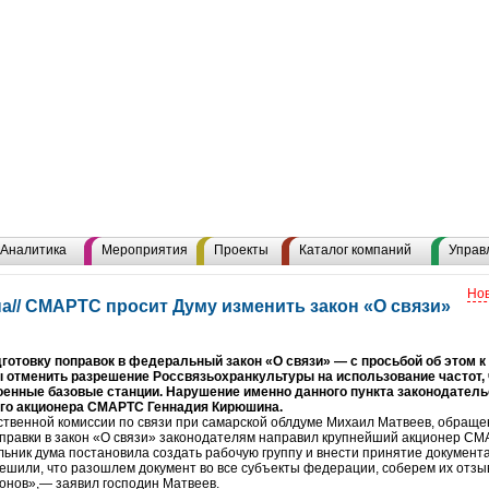
Аналитика
Мероприятия
Проекты
Каталог компаний
Управ
Нов
а// СМАРТС просит Думу изменить закон «О связи»
готовку поправок в федеральный закон «О связи» — с просьбой об этом к
отменить разрешение Россвязьохранкультуры на использование частот, 
енные базовые станции. Нарушение именно данного пункта законодатель
го акционера СМАРТС Геннадия Кирюшина.
ственной комиссии по связи при самарской облдуме Михаил Матвеев, обраще
правки в закон «О связи» законодателям направил крупнейший акционер С
льник дума постановила создать рабочую группу и внести принятие документ
решили, что разошлем документ во все субъекты федерации, соберем их отзы
ионов»,— заявил господин Матвеев.