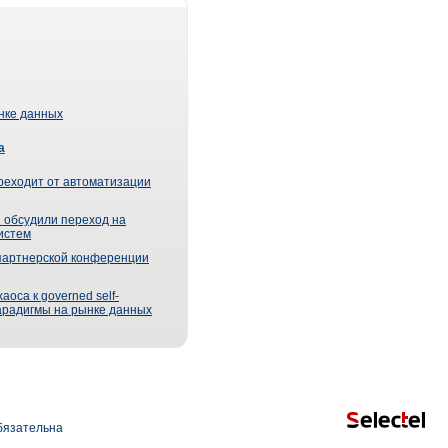
ынке данных
а
реходит от автоматизации
 обсудили переход на
истем
партнерской конференции
оса к governed self-
парадигмы на рынке данных
язательна