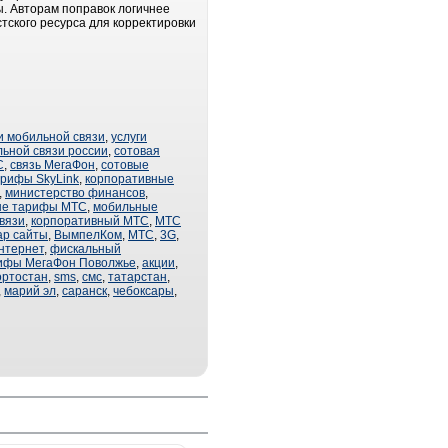
ы. Авторам поправок логичнее
тского ресурса для корректировки
и мобильной связи
,
услуги
ьной связи россии
,
сотовая
С
,
связь МегаФон
,
сотовые
арифы SkyLink
,
корпоративные
,
министерство финансов
,
ые тарифы МТС
,
мобильные
вязи
,
корпоративный МТС
,
МТС
ap сайты
,
ВымпелКом
,
МТС
,
3G
,
интернет
,
фискальный
ифы МегаФон Поволжье
,
акции
,
ортостан
,
sms
,
смс
,
татарстан
,
,
марий эл
,
саранск
,
чебоксары
,