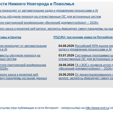
ости Нижнего Новгорода и Поволжья
 переходит от автоматизации задач к управлению процессами и AI
сты обсудили переход на отечественные ОС для встроенных систем
оги партнерской конференции «Весенний документооборот – 2026»
го хаоса к governed self-service: эксперты фиксируют смену парадигмы на р
сквы и Центра
ITSZ.RU: последние новости Петербург
ок переходит от автоматизации
04.08.2026
Российский RPA-рынок пе
 и AI
задач к управлению процессами и AI
мисты обсудили переход на
03.07.2026
Системные программисты
ных систем
отечественные ОС для встроенных с
итоги партнерской конференции
18.06.2026
ГК «ЭОС» подвела итоги 
 2026»
«Весенний документооборот – 2026»
ого хаоса к governed self-
16.06.2026
От децентрализованного ха
мену парадигмы на рынке данных
service: эксперты фиксируют смену 
сылка (при публикации в сети Интернет - гиперссылка) на
http://www.nnit.ru/
об