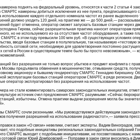
намерена поднять на федеральный уровень, относятся к части 2 статьи 4 зак
и СМАРТС намерены добиться исключения из нее пункта, предписывающего с
 использование каждого отдельного номинала частот из ранее выделенного 
шений должно уходить 120 дней, на практике же — до 500 дней,— рассказыв
ений будет отменена, оператор сможет запускать базовые станции через дв
господина Гирева, сейчас разрешительная практика наносит операторам пр
ого, но не используемого из-за отсутствия частот оборудования, а также п
у СМАРТС в этом году превысили 100 млн руб. «В существующих условиях оп
ства, вводя базовые станции в полулегальную, так называемую «тестовую э
бность сотовой сети, необходимую для удовлетворения постоянно растущего
вых сетей в России в существующем темпе было бы просто невозможным», — ко
екомкомпаний.
анций без разрешения не только вопрос убытков и предмет конфликта с пра
а Москвы предъявила обвинения в мошенничестве, отмывании средств, получ
новному акционеру и бывшему гендиректору СМАРТС Геннадию Кирюшину. О
ной эксплуатации базовых станций оператором СМАРТС в ряде регионов. Два
рые оператор эксплуатировал без разрешения на использование частот.
ера не стали комментировать самарских законодательных инициатив, отмети
ранкультуре источник счел предложения СМАРТС разумными: «Сейчас бюрокра
танций, избыточны. Отмена практики выдачи разрешения могла бы значитель
й».
ивы СМАРТС сочли резонными. «Мы руководствуемся действующим законодател
ков получения разрешений на использование радиочастот»,— заявила пресс
равок в закон «О связи» невелики, считают эксперты. Вадим Виноградов, з
чает, что подобные инициативы региональных законодательных собраний Го
 что СМАРТС выходит с подобными инициативами, не посоветовавшись с нам
сотовой связи Юрий Домбровский.— Поправки в закон связи вносились в Дум