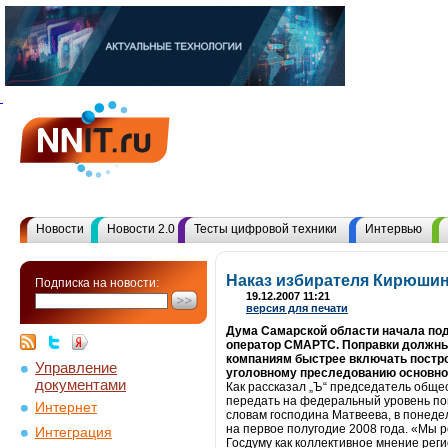
Новости
Новости 2.0
Тесты цифровой техники
Интервью
Наказ избирателя Кирюшин
Подписка на новости:
19.12.2007 11:21
версия для печати
Дума Самарской области начала под
оператор СМАРТС. Поправки должны 
компаниям быстрее включать постро
Управление
уголовному преследованию основно
документами
Как рассказал „Ъ“ председатель обще
передать на федеральный уровень по
Интернет
словам господина Матвеева, в понеде
на первое полугодие 2008 года. «Мы 
Интеграция
Госдуму как коллективное мнение рег