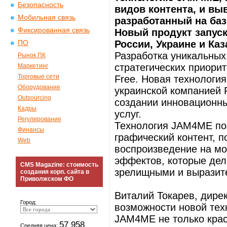
Безопасность
видов контента, и вы
Мобильная связь
разработанный на баз
Фиксированная связь
Новый продукт запуск
России, Украине и Каз
ПО
Разработка уникальных
Рынок ПК
стратегических приорит
Маркетинг
Торговые сети
Free. Новая технология
Оборудование
украинской компанией 
Outsourcing
создании инновационны
Кадры
услуг.
Регулирование
Технология JAM4ME поз
Финансы
графический контент, п
Web
воспроизведение на м
эффектов, которые дел
CMS Magazine: стоимость
зрелищными и выразит
создания корп. сайта в
Приволжском ФО
Виталий Токарев, дирек
Город:
возможности новой тех
JAM4ME не только крас
57 958
Средняя цена: