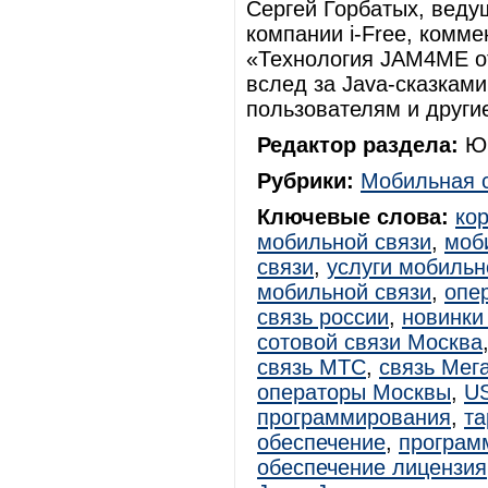
Сергей Горбатых, веду
компании i-Free, комме
«Технология JAM4ME от
вслед за Java-сказкам
пользователям и други
Редактор раздела:
Юр
Рубрики:
Мобильная 
Ключевые слова:
ко
мобильной связи
,
моб
связи
,
услуги мобильн
мобильной связи
,
опе
связь россии
,
новинки
сотовой связи Москва
связь МТС
,
связь Мег
операторы Москвы
,
U
программирования
,
т
обеспечение
,
программ
обеспечение лицензия