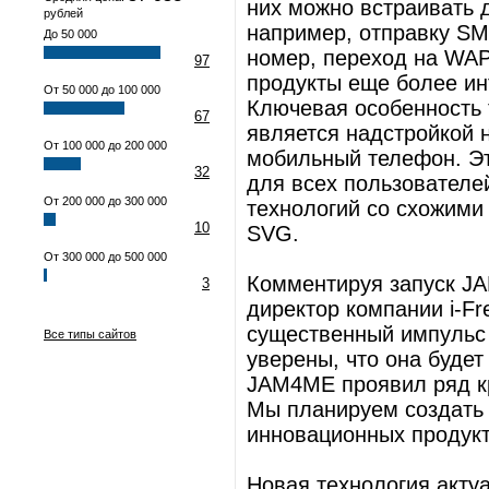
них можно встраивать 
рублей
например, отправку SM
До 50 000
номер, переход на WAP
97
продукты еще более ин
От 50 000 до 100 000
Ключевая особенность 
67
является надстройкой 
От 100 000 до 200 000
мобильный телефон. Э
32
для всех пользователей
От 200 000 до 300 000
технологий со схожими 
10
SVG.
От 300 000 до 500 000
Комментируя запуск J
3
директор компании i-Fr
существенный импульс 
Все типы сайтов
уверены, что она будет
JAM4ME проявил ряд кр
Мы планируем создать
инновационных продукт
Новая технология акту