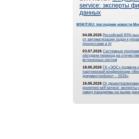
service: эксперты 
данных
MSKIT.RU: последние новости Мо
04.08.2026
Российский RPA-рын
от автоматизации задач к упр
процессами и AI
03.07.2026
Системные програ
обсудили переход на отечеств
встроенных систем
18.06.2026
ГК «ЭОС» подвела и
партнерской конференции «Ве
документооборот – 2026»
16.06.2026
От децентрализован
governed self-service: эксперт
смену парадигмы на рынке дан