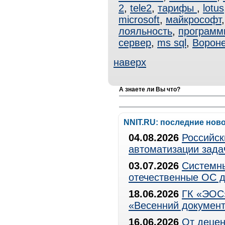
2
,
tele2
,
тарифы
,
lotus
microsoft
,
майкрософт
лояльность
,
программ
сервер
,
ms sql
,
Ворон
наверх
А знаете ли Вы что?
NNIT.RU: последние нов
04.08.2026
Российск
автоматизации зада
03.07.2026
Системны
отечественные ОС д
18.06.2026
ГК «ЭОС»
«Весенний документ
16.06.2026
От децен