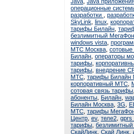
Java
,
Java приложени
операционные систем
разработки
,
разработ
SkyLink
,
linux
,
корпора
тарифы Билайн
,
тари
безлимитный МегаФо
windows vista
,
програм
МТС Москва
,
сотовые
Билайн
,
операторы мо
тарифы
,
корпоративн
тарифы
,
внедрение C
МТС
,
тарифы Билайн 
корпоративный МТС
,
сотовая связь тарифы
абоненты
,
Билайн
,
wa
Билайн Москва
,
3G
,
E
МТС
,
тарифы МегаФо
Центр
,
ev
,
теле2
,
gprs
тарифы
,
безлимитный 
СкайЛинк
,
Скай Линк
,