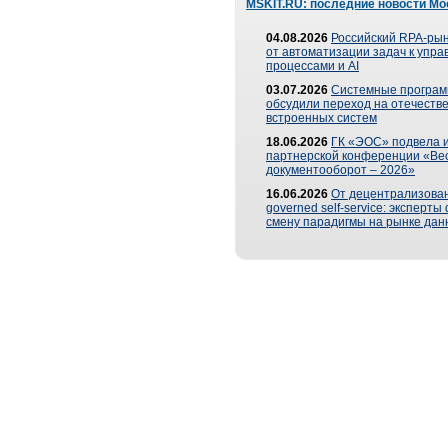
MSKIT.RU: последние новости Мо
04.08.2026
Российский RPA-рын
от автоматизации задач к упр
процессами и AI
03.07.2026
Системные програ
обсудили переход на отечеств
встроенных систем
18.06.2026
ГК «ЭОС» подвела и
партнерской конференции «Ве
документооборот – 2026»
16.06.2026
От децентрализован
governed self-service: эксперт
смену парадигмы на рынке дан