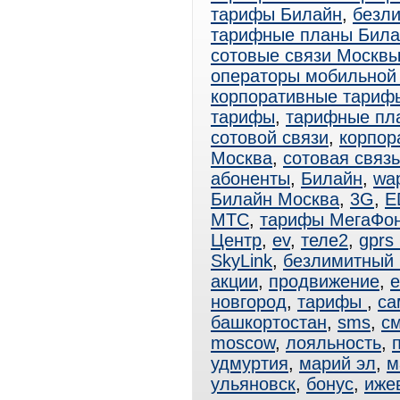
тарифы Билайн
,
безл
тарифные планы Била
сотовые связи Москв
операторы мобильной
корпоративные тари
тарифы
,
тарифные пл
сотовой связи
,
корпор
Москва
,
сотовая связ
абоненты
,
Билайн
,
wa
Билайн Москва
,
3G
,
E
МТС
,
тарифы МегаФо
Центр
,
ev
,
теле2
,
gprs
SkyLink
,
безлимитный
акции
,
продвижение
,
e
новгород
,
тарифы
,
са
башкортостан
,
sms
,
с
moscow
,
лояльность
,
удмуртия
,
марий эл
,
м
ульяновск
,
бонус
,
иже