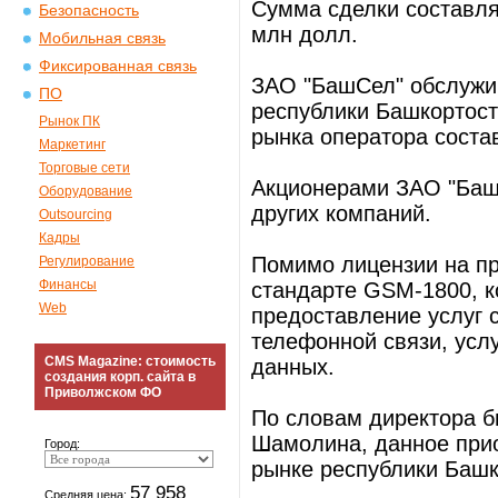
Сумма сделки составля
Безопасность
млн долл.
Мобильная связь
Фиксированная связь
ЗАО "БашСел" обслужив
ПО
республики Башкортост
Рынок ПК
рынка оператора состав
Маркетинг
Торговые сети
Акционерами ЗАО "Баш
Оборудование
других компаний.
Outsourcing
Кадры
Помимо лицензии на пр
Регулирование
Финансы
стандарте GSM-1800, к
Web
предоставление услуг 
телефонной связи, услу
CMS Magazine: стоимость
данных.
создания корп. сайта в
Приволжском ФО
По словам директора 
Шамолина, данное при
Город:
рынке республики Башк
57 958
Средняя цена: