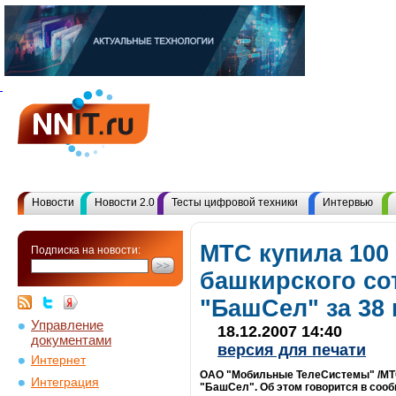
Новости
Новости 2.0
Тесты цифровой техники
Интервью
МТС купила 100
Подписка на новости:
башкирского со
"БашСел" за 38
Управление
18.12.2007 14:40
документами
версия для печати
Интернет
ОАО "Мобильные ТелеСистемы" /МТС/
Интеграция
"БашСел". Об этом говорится в соо