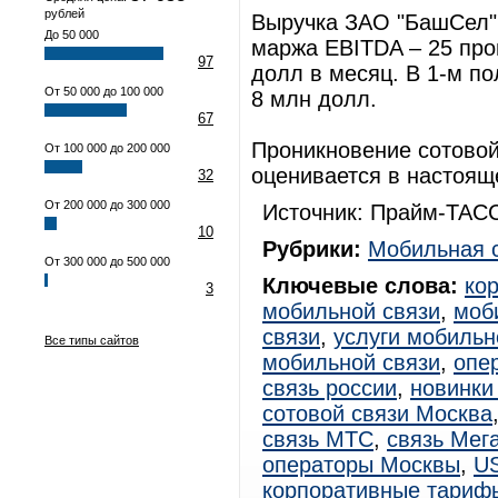
рублей
Выручка ЗАО "БашСел" 
До 50 000
маржа EBITDA – 25 проц
97
долл в месяц. В 1-м по
От 50 000 до 100 000
8 млн долл.
67
Проникновение сотовой
От 100 000 до 200 000
оценивается в настоящ
32
От 200 000 до 300 000
Источник: Прайм-ТАСС
10
Рубрики:
Мобильная 
От 300 000 до 500 000
Ключевые слова:
ко
3
мобильной связи
,
моб
связи
,
услуги мобильн
Все типы сайтов
мобильной связи
,
опе
связь россии
,
новинки
сотовой связи Москва
связь МТС
,
связь Мег
операторы Москвы
,
U
корпоративные тариф