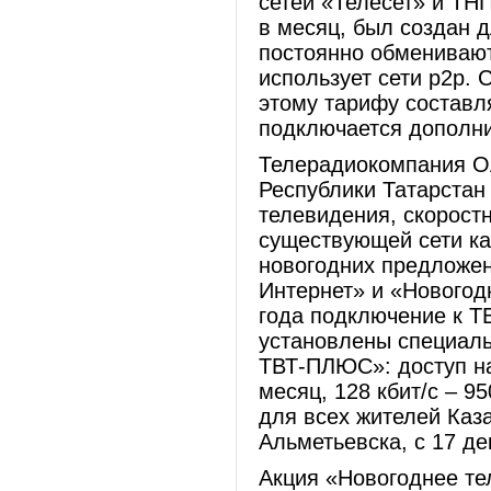
сетей «Телесет» и ТН
в месяц, был создан д
постоянно обмениваю
использует сети p2p. 
этому тарифу составля
подключается дополни
Телерадиокомпания О
Республики Татарстан 
телевидения, скоростн
существующей сети ка
новогодних предложен
Интернет» и «Новогод
года подключение к ТВ
установлены специал
ТВТ-ПЛЮС»: доступ на 
месяц, 128 кбит/с – 9
для всех жителей Каз
Альметьевска, с 17 де
Акция «Новогоднее те