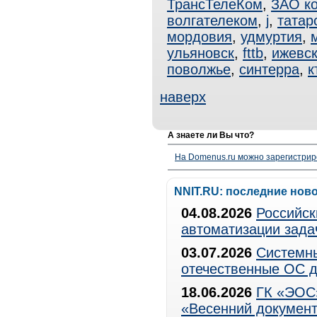
ТрансТелеКом
,
ЗАО к
волгателеком
,
j
,
татар
мордовия
,
удмуртия
,
ульяновск
,
fttb
,
ижевс
поволжье
,
синтерра
,
к
наверх
А знаете ли Вы что?
На Domenus.ru можно зарегистрир
NNIT.RU: последние нов
04.08.2026
Российск
автоматизации зада
03.07.2026
Системны
отечественные ОС д
18.06.2026
ГК «ЭОС»
«Весенний документ