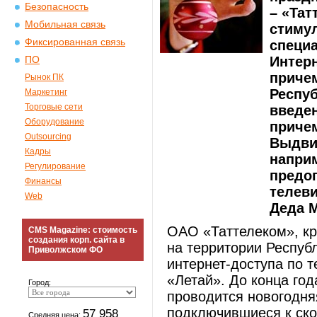
Безопасность
– «Тат
Мобильная связь
стиму
Фиксированная связь
специа
Интерн
ПО
причем
Рынок ПК
Респуб
Маркетинг
Торговые сети
введе
Оборудование
приче
Outsourcing
Выдви
Кадры
наприм
Регулирование
предоп
Финансы
телеви
Web
Деда М
ОАО «Таттелеком», к
CMS Magazine: стоимость
создания корп. сайта в
на территории Республ
Приволжском ФО
интернет-доступа по 
«Летай». До конца год
Город:
проводится новогодня
подключившиеся к ско
57 958
Средняя цена: