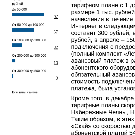
рублей
тарифном плане с 1 до
До 50 000
размере 1 тыс. рубле
97
начисления в течение
Интернет в следующем
От 50 000 до 100 000
составит 300 рублей, 
67
рублей, в апреле – 15
От 100 000 до 200 000
подключения с предос
32
(полный комплект «Ле
От 200 000 до 300 000
авансовый платеж в р
10
абонентского оборудов
От 300 000 до 500 000
обязательный авансов
3
стоимость подключени
платежа, была установ
Все типы сайтов
Кроме того, в декабр
тарифные планы скоро
Набережные Челны, Ни
Таким образом, в эти
«Скай» со скоростью до
абонентской платой 545