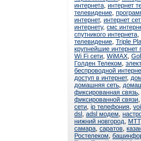
интернета
,
интернет т
телевидение
,
програм
интернет
,
интернет сет
интернету
,
смс интерн
спутникого интернета
,
телевидение
,
Triple Pl
крупнейшие интернет
Wi Fi сети
,
WiMAX
,
Gol
Голден Телеком
,
элек
беспроводной интерне
доступ в интернет
,
дом
домашняя сеть
,
домаш
фиксированная связь
фиксированной связи
сети
,
ip телефония
,
vo
dsl
,
adsl модем
,
настро
нижний новгород
,
МТТ
самара
,
саратов
,
каза
Ростелеком
,
башинфо