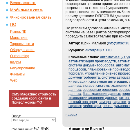
Безопасность
сокращения времени принятия решени
современных технологий управления.
Мобильная связь
рынке, специалисты компании выбрал
преимуществами DIRECTUM для заказч
Фиксированная связь
под потребности и цели заказчика, а
ПО
По условиям договора компания Инте
Рынок ПК
системы на базе Центра сертифицир
проводить самостоятельно при консул
Маркетинг
Автор:
Юрий Мальцев (
info@mskit.ru
Торговые сети
Оборудование
Рубрики:
Интеграция
,
ПО
Outsourcing
Ключевые слова:
автоматизация у
автоматизация производств
,
автома
Кадры
система документооборота
,
автомат
Регулирование
процессов
,
планирование производс
торговли
,
управление бизнес проце
Финансы
документооборота
,
системы автома
Web
интеграция
,
системная интеграция
,
данных
,
storage
,
системы хранения
,
данных
,
серверные решения
,
серве
данных
,
база хранения данных
,
кор
CMS Magazine: стоимость
технологии хранения данных
,
сетев
создания корп. сайта в
нижний новгород
,
самара
,
саратов
,
к
Приволжском ФО
саранск
,
чебоксары
,
пенза
,
ульяновс
наверх
Город:
57 958
А знаете ли Вы что?
Средняя цена: