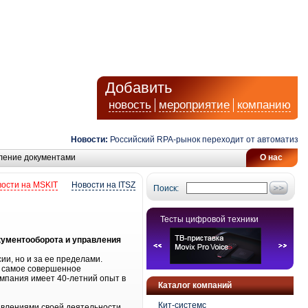
Добавить
новость
мероприятие
компанию
Новости:
Российский RPA-рынок переходит от автоматизации
ление документами
О нас
ости на MSKIT
Новости на ITSZ
Поиск:
Тесты цифровой техники
кументооборота и управления
ии, но и за ее пределами.
и самое совершенное
омпания имеет 40-летний опыт в
Каталог компаний
Кит-системс
авлениями своей деятельности,