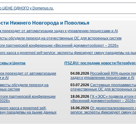
о ЦЕНЕ ОДНОГО у Domenus.ru.
ости Нижнего Новгорода и Поволжья
 переходит от автоматизации задач к управлению процессами и AI
сты обсудили переход на отечественные ОС для встроенных систем
оги партнерской конференции «Весенний документооборот – 2026»
го хаоса к governed self-service: эксперты фиксируют смену парадигмы на р
сквы и Центра
ITSZ.RU: последние новости Петербург
ок переходит от автоматизации
04.08.2026
Российский RPA-рынок пе
 и AI
задач к управлению процессами и AI
мисты обсудили переход на
03.07.2026
Системные программисты
ных систем
отечественные ОС для встроенных с
итоги партнерской конференции
18.06.2026
ГК «ЭОС» подвела итоги 
 2026»
«Весенний документооборот – 2026»
ого хаоса к governed self-
16.06.2026
От децентрализованного ха
мену парадигмы на рынке данных
service: эксперты фиксируют смену 