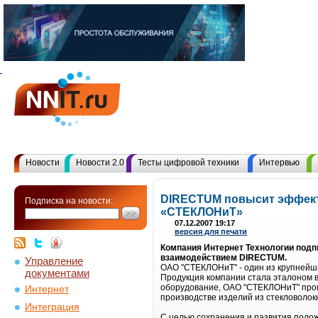
Новости
Новости 2.0
Тесты цифровой техники
Интервью
DIRECTUM повысит эффект
Подписка на новости:
«СТЕКЛОНиТ»
07.12.2007 19:17
версия для печати
Компания Интернет Технологии подп
взаимодействием DIRECTUM.
Управление
ОАО "СТЕКЛОНиТ" - один из крупнейши
документами
Продукция компании стала эталоном 
оборудование, ОАО "СТЕКЛОНиТ" произ
Интернет
производстве изделий из стекловолок
Интеграция
С целью сохранения и развития поло