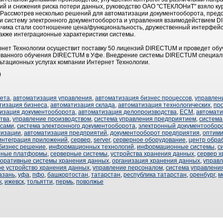
й и снижения риска потери данных, руководство ОАО "СТЕКЛОНиТ" взяло ку
 Рассмотрев несколько решений для автоматизации документооборота, пред
и систему электронного документооборота и управления взаимодействием
ика стали соотношение цена/функциональность, дружественный интерфейс,
 также интеграционные характеристики системы.
рнет Технологии осуществит поставку 50 лицензий DIRECTUM и проведет об
ованного обучения DIRECTUM в Уфе. Внедрение системы DIRECTUM специа
ьтационных услугах компании Интернет Технологии.
)
чета
,
автоматизация управления
,
автоматизация бизнес процессов
,
управлен
тизация бизнеса
,
автоматизация склада
,
автоматизация технологических
,
пр
изация документооборота
,
автоматизация делопроизводства
,
ECM
,
автомат
тва
,
управление производством
,
система управления предприятием
,
система
ссами
,
система электронного документооборота
,
электронный документообор
тизации
,
автоматизация предприятий
,
документооборот предприятия
,
оптими
интеграция приложений
,
сервер
,
server
,
серверное оборудование
,
центр обра
бизнес решение
,
информационных технологий
,
информационные системы
,
с
рные платформы
,
серверные системы
,
устройства хранения данных
,
сервер 
поративные системы хранения данных
,
организация хранения данных
,
управл
ое устройство хранения данных
,
управление персоналом
,
система управлени
азань
,
уфа
,
пфо
,
башкортостан
,
татарстан
,
республика татарстан
,
оренбург
,
м
к
,
ижевск
,
тольятти
,
пермь
,
поволжье