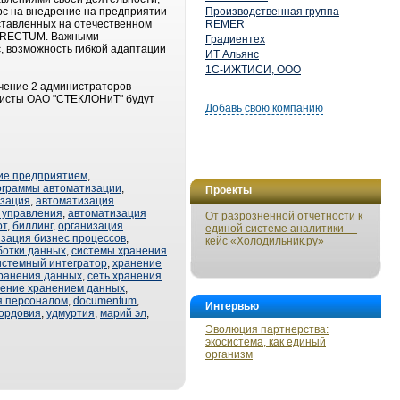
рс на внедрение на предприятии
Производственная группа
ставленных на отечественном
REMER
 DIRECTUM. Важными
Градиентех
 возможность гибкой адаптации
ИТ Альянс
1С-ИЖТИСИ, ООО
учение 2 администраторов
листы ОАО "СТЕКЛОНиТ" будут
Добавь свою компанию
ие предприятием
,
ограммы автоматизации
,
Проекты
изация
,
автоматизация
 управления
,
автоматизация
От разрозненной отчетности к
от
,
биллинг
,
организация
единой системе аналитики —
зация бизнес процессов
,
кейс «Холодильник.ру»
ботки данных
,
системы хранения
истемный интегратор
,
хранение
хранения данных
,
сеть хранения
ение хранением данных
,
я персоналом
,
documentum
,
Интервью
ордовия
,
удмуртия
,
марий эл
,
Эволюция партнерства:
экосистема, как единый
организм