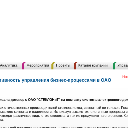
Аналитика
Мероприятия
Проекты
Каталог компаний
Управ
Нов
ивность управления бизнес-процессами в ОАО
исала договор с ОАО "СТЕКЛОНиТ" на поставку системы электронного до
х отечественных производителей стекловолокна, известный не только в Росс
высокого качества и надежности. Используя высокотехнологичные процессы 
водит различные виды стекловолокна, а так же продукцию на его основе. К
на.
жительной динамики производства, улучшения контроля за различными напр