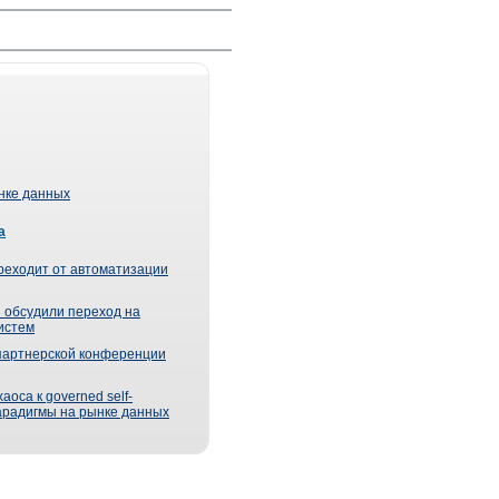
ынке данных
а
реходит от автоматизации
 обсудили переход на
истем
партнерской конференции
оса к governed self-
парадигмы на рынке данных