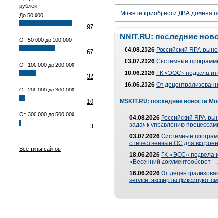
рублей
Можете приобрести ДВА домена п
До 50 000
97
NNIT.RU: последние нов
От 50 000 до 100 000
04.08.2026
Российский RPA-рынок
67
03.07.2026
Системные программи
От 100 000 до 200 000
18.06.2026
ГК «ЭОС» подвела ит
32
16.06.2026
От децентрализованно
От 200 000 до 300 000
10
MSKIT.RU: последние новости Мо
От 300 000 до 500 000
04.08.2026
Российский RPA-рын
задач к управлению процессами
3
03.07.2026
Системные програм
отечественные ОС для встроен
Все типы сайтов
18.06.2026
ГК «ЭОС» подвела 
«Весенний документооборот –
16.06.2026
От децентрализованн
service: эксперты фиксируют с