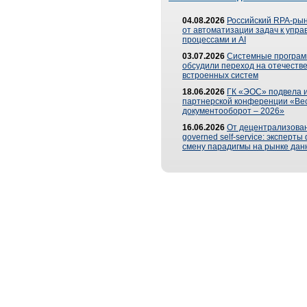
04.08.2026
Российский RPA-рын
от автоматизации задач к упр
процессами и AI
03.07.2026
Системные програ
обсудили переход на отечеств
встроенных систем
18.06.2026
ГК «ЭОС» подвела и
партнерской конференции «Ве
документооборот – 2026»
16.06.2026
От децентрализован
governed self-service: эксперт
смену парадигмы на рынке дан