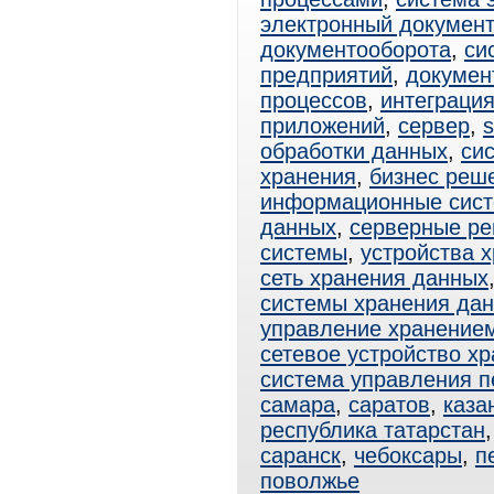
электронный документ
документооборота
,
си
предприятий
,
докумен
процессов
,
интеграци
приложений
,
сервер
,
s
обработки данных
,
си
хранения
,
бизнес реш
информационные сис
данных
,
серверные р
системы
,
устройства 
сеть хранения данных
системы хранения да
управление хранение
сетевое устройство х
система управления 
самара
,
саратов
,
каза
республика татарстан
саранск
,
чебоксары
,
п
поволжье