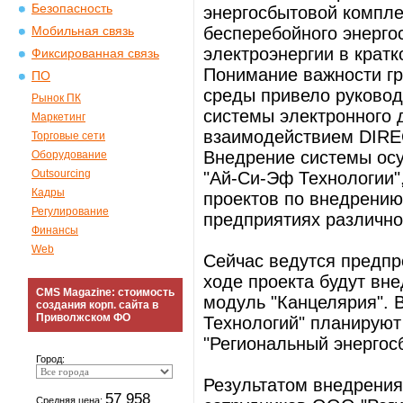
Безопасность
энергосбытовой компле
бесперебойного энерго
Мобильная связь
электроэнергии в кратк
Фиксированная связь
Понимание важности гр
ПО
среды привело руковод
Рынок ПК
системы электронного 
Маркетинг
взаимодействием DIR
Торговые сети
Внедрение системы ос
Оборудование
Outsourcing
"Ай-Си-Эф Технологии
Кадры
проектов по внедрени
Регулирование
предприятиях различно
Финансы
Web
Сейчас ведутся предпр
ходе проекта будут в
CMS Magazine: стоимость
модуль "Канцелярия". 
создания корп. сайта в
Приволжском ФО
Технологий" планируют
"Региональный энергос
Город:
Результатом внедрения
57 958
Средняя цена: