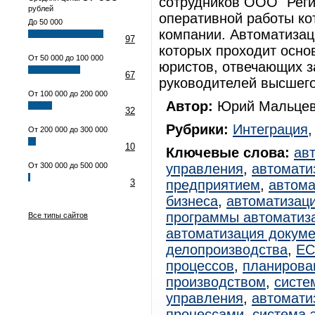
сотрудников ООО "Реги
рублей
оперативной работы ко
До 50 000
компании. Автоматизац
97
которых проходит осно
От 50 000 до 100 000
юристов, отвечающих за
67
руководителей высшего
От 100 000 до 200 000
Автор:
Юрий Мальцев
32
Рубрики:
Интеграция
От 200 000 до 300 000
10
Ключевые слова:
ав
От 300 000 до 500 000
управления
,
автомати
3
предприятием
,
автома
бизнеса
,
автоматизац
программы автоматиз
Все типы сайтов
автоматизация докум
делопроизводства
,
E
процессов
,
планирова
производством
,
систе
управления
,
автомати
процессами
,
система 