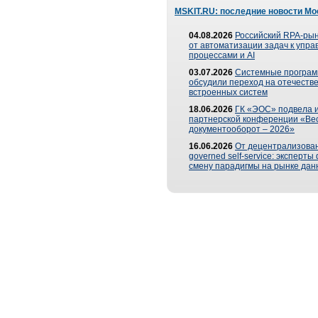
MSKIT.RU: последние новости Мо
04.08.2026
Российский RPA-рын
от автоматизации задач к упр
процессами и AI
03.07.2026
Системные програ
обсудили переход на отечеств
встроенных систем
18.06.2026
ГК «ЭОС» подвела и
партнерской конференции «Ве
документооборот – 2026»
16.06.2026
От децентрализован
governed self-service: эксперт
смену парадигмы на рынке дан