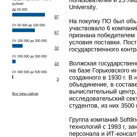
пользователей и 25 ли
рублей
University.
До 50 000
97
На покупку ПО был объ
От 50 000 до 100 000
участвовало 6 компаний
67
признана победителем
От 100 000 до 200 000
условия поставки. Пос
32
государственного контр
От 200 000 до 300 000
Волжская государствен
10
на базе Горьковского и
От 300 000 до 500 000
созданного в 1930 г. В
3
объединение, в составе
вычислительный центр,
Все типы сайтов
исследовательский сек
студентов, из них 3500
Группа компаний Softl
технологий с 1993 г, з
персонала и ИТ-консал