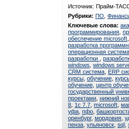
Источник: Прайм-ТАСС
Рубрики:
ПО
,
Финанс
Ключевые слова:
ак
программирования
,
пр
обеспечение microsoft
разработка программн
операционная система
разработки
,
разработ
windows
,
windows serv
CRM система
,
ERP си
курсы
,
обучение
,
курс
обучение
,
центр обуче
государственный унив
проектами
,
нижний но
8
,
1с 7.7
,
microsoft
,
ма
уфа
,
пфо
,
башкортост
оренбург
,
мордовия
,
у
пенза
,
ульяновск
,
sql
,