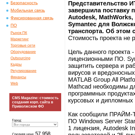
Представительство ИТ
Безопасность
завершила поставку п
Мобильная связь
Autodesk, MathWorks, 
Фиксированная связь
Symantec для Волжск
ПО
транспорта. Об этом 
Рынок ПК
Стоимость проекта не 
Маркетинг
Торговые сети
Цель данного проекта -
Оборудование
лицензионными ПО. Syma
Outsourcing
Кадры
защитить сервера и ра
Регулирование
вирусов и вредоносных 
Финансы
MATLAB Group All Platf
Web
Mathcad необходимы дл
программных продуктах
CMS Magazine: стоимость
курсовых и дипломных 
создания корп. сайта в
Приволжском ФО
Как сообщили ПРАЙМ-ТА
ПО Windows Server Sta
Город:
1 лицензия, Autodesk In
57 958
Средняя цена: