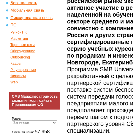
российском рынке эк
Безопасность
активное участие в р
Мобильная связь
нацеленной на обучен
Фиксированная связь
секторе среднего и м
ПО
совместно с компание
Рынок ПК
России и других стра
Маркетинг
сертифицированные п
Торговые сети
серию учебных курсо
Оборудование
по продажам и инжене
Outsourcing
Новгороде, Екатеринб
Кадры
Программа SMB Univers
Регулирование
разработанный с целью
Финансы
партнерской сертифика
Web
поставке систем беспро
систем передачи голос
CMS Magazine: стоимость
создания корп. сайта в
предприятиям малого и
Приволжском ФО
предполагает прохожде
первым шагом к подгот
Город:
партнерского уровня Ci
специализации.
57 958
Средняя цена: