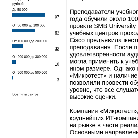
рублей
До 50 000
Преподаватели учебног
97
года обучили около 100
проекте SMB University
От 50 000 до 100 000
учебных центров прохо
67
Cisco предъявила жест
От 100 000 до 200 000
преподавания. После п
32
удовлетворенности ауди
От 200 000 до 300 000
могла применить к уче
10
ином размере. Однако
От 300 000 до 500 000
«Микротест» и наличие
3
позволили провести об
уровне, что все слуша
Все типы сайтов
высокие оценки.
Компания «Микротест», 
крупнейших ИТ-компан
на рынке в части реал
Основными направлени