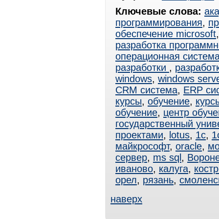
Ключевые слова:
ак
программирования
,
пр
обеспечение microsoft
разработка программн
операционная система
разработки
,
разработ
windows
,
windows serv
CRM система
,
ERP си
курсы
,
обучение
,
курс
обучение
,
центр обуче
государственный унив
проектами
,
lotus
,
1с
,
1
майкрософт
,
oracle
,
мо
сервер
,
ms sql
,
Ворон
иваново
,
калуга
,
кост
орел
,
рязань
,
смоленс
наверх