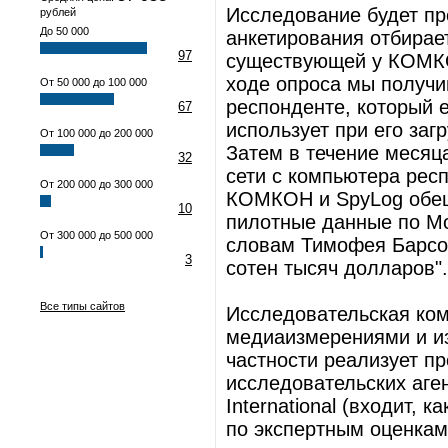
Исследование будет пр
рублей
До 50 000
анкетирования отбирает
97
существующей у КОМКОН
ходе опроса мы получ
От 50 000 до 100 000
респонденте, который 
67
использует при его загр
От 100 000 до 200 000
Затем в течение месяц
32
сети с компьютера рес
От 200 000 до 300 000
КОМКОН и SpyLog обещ
10
пилотные данные по Мос
От 300 000 до 500 000
словам Тимофея Барсов
3
сотен тысяч долларов".
Все типы сайтов
Исследовательская ко
медиаизмерениями и из
частности реализует пр
исследовательских аге
International (входит, 
по экспертным оценкам