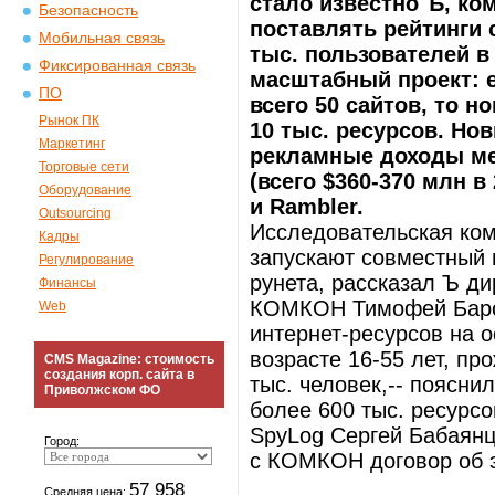
стало известно Ъ, к
Безопасность
поставлять рейтинги 
Мобильная связь
тыс. пользователей в 
Фиксированная связь
масштабный проект: е
ПО
всего 50 сайтов, то н
Рынок ПК
10 тыс. ресурсов. Но
Маркетинг
рекламные доходы ме
Торговые сети
(всего $360-370 млн в 
Оборудование
и Rambler.
Outsourcing
Исследовательская ко
Кадры
запускают совместный 
Регулирование
рунета, рассказал Ъ д
Финансы
КОМКОН Тимофей Барсо
Web
интернет-ресурсов на о
возрасте 16-55 лет, пр
CMS Magazine: стоимость
создания корп. сайта в
тыс. человек,-- поясни
Приволжском ФО
более 600 тыс. ресурсо
SpyLog Сергей Бабаянц
Город:
с КОМКОН договор об 
57 958
Средняя цена: