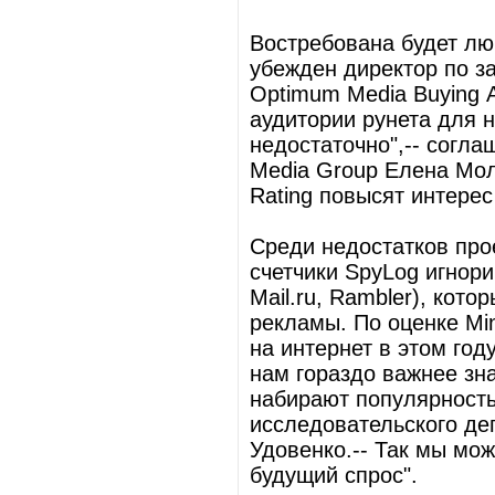
Востребована будет лю
убежден директор по з
Optimum Media Buying 
аудитории рунета для н
недостаточно",-- согла
Media Group Елена Мол
Rating повысят интере
Среди недостатков прое
счетчики SpyLog игнор
Mail.ru, Rambler), кот
рекламы. По оценке Min
на интернет в этом год
нам гораздо важнее зна
набирают популярность
исследовательского де
Удовенко.-- Так мы мо
будущий спрос".