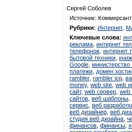
Сергей Соболев
Источник: Коммерсант
Рубрики:
Интернет
,
Ма
Ключевые слова:
ин
реклама
,
интернет те
телефонов
,
интернет 
бытовой техники
,
книж
Google
,
министерство
платежи
,
домен хостин
rambler
,
rambler icq
,
ва
money
,
web site
,
web и
сайт
,
web сервер
,
web
сайтов
,
веб шаблоны
,
сервис
,
веб разработк
веб дизайнер
,
веб диз
студия веб дизайна
,
ч
финансов
,
финансы
,
х