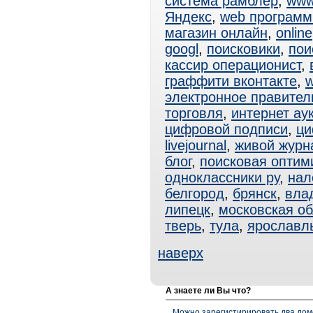
система рамблер
,
www
Яндекс
,
web программ
магазин онлайн
,
online
googl
,
поисковики
,
пои
кассир операционист
,
граффити вконтакте
,
w
электронное правител
торговля
,
интернет ау
цифровой подписи
,
ци
livejournal
,
живой журн
блог
,
поисковая оптим
одноклассники ру
,
нал
белгород
,
брянск
,
вла
липецк
,
московская об
тверь
,
тула
,
ярославл
наверх
А знаете ли Вы что?
Можно зарегистирировать два дом