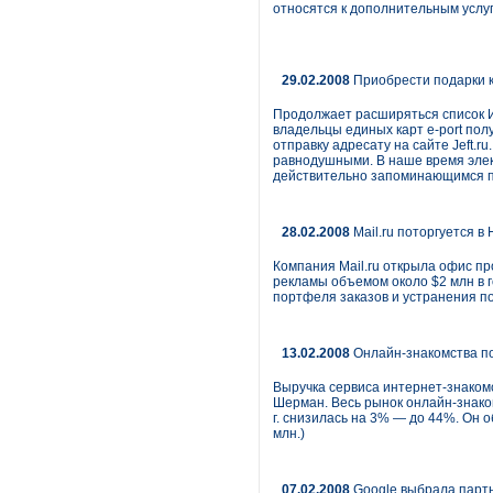
относятся к дополнительным услу
29.02.2008
Приобрести подарки к
Продолжает расширяться список Ин
владельцы единых карт e-port пол
отправку адресату на сайте Jeft.r
равнодушными. В наше время элек
действительно запоминающимся п
28.02.2008
Mail.ru поторгуется 
Компания Mail.ru открыла офис пр
рекламы объемом около $2 млн в г
портфеля заказов и устранения по
13.02.2008
Онлайн-знакомства п
Выручка сервиса интернет-знакомс
Шерман. Весь рынок онлайн-знаком
г. снизилась на 3% — до 44%. Он 
млн.)
07.02.2008
Google выбрала парт