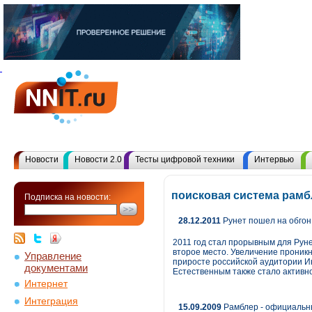
Новости
Новости 2.0
Тесты цифровой техники
Интервью
поисковая система рамб
Подписка на новости:
28.12.2011
Рунет пошел на обгон:
2011 год стал прорывным для Рун
второе место. Увеличение проникн
Управление
приросте российской аудитории Ин
документами
Естественным также стало активн
Интернет
Интеграция
15.09.2009
Рамблер - официальн