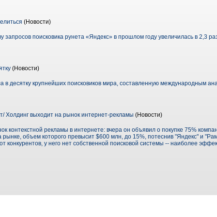
делиться
(Новости)
у запросов поисковика рунета «Яндекс» в прошлом году увеличилась в 2,3 ра
ятку
(Новости)
а в десятку крупнейших поисковиков мира, составленную международным ан
т/ Холдинг выходит на рынок интернет-рекламы
(Новости)
к контекстной рекламы в интернете: вчера он объявил о покупке 75% компан
 рынке, объем которого превысит $600 млн, до 15%, потеснив "Яндекс" и "Ра
е от конкурентов, у него нет собственной поисковой системы -- наиболее эффе