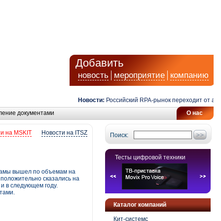
Добавить
новость
мероприятие
компанию
Новости:
Российский RPA-рынок переходит от автома
ление документами
О нас
и на MSKIT
Новости на ITSZ
Поиск:
Тесты цифровой техники
кламы вышел по объемам на
 положительно сказались на
 и в следующем году.
тами.
Каталог компаний
Кит-системс