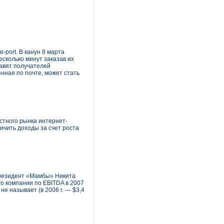
port. В канун 8 марта
сколько минут заказав их
тавят получателей
нная по почте, может стать
стного рынка интернет-
ичить доходы за счет роста
 президент «Мамбы» Никита
го компании по EBITDA в 2007
е называет (в 2006 г. — $3,4