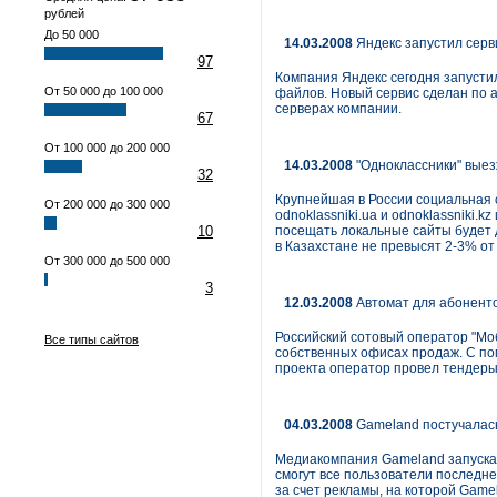
рублей
До 50 000
14.03.2008
Яндекс запустил серв
97
Компания Яндекс сегодня запусти
От 50 000 до 100 000
файлов. Новый сервис сделан по а
серверах компании.
67
От 100 000 до 200 000
14.03.2008
"Одноклассники" выез
32
Крупнейшая в России социальная 
От 200 000 до 300 000
odnoklassniki.ua и odnoklassniki.
10
посещать локальные сайты будет 
в Казахстане не превысят 2-3% от
От 300 000 до 500 000
3
12.03.2008
Автомат для абонент
Российский сотовый оператор "М
Все типы сайтов
собственных офисах продаж. С по
проекта оператор провел тендеры
04.03.2008
Gameland постучалась
Медиакомпания Gameland запускае
смогут все пользователи последне
за счет рекламы, на которой Game