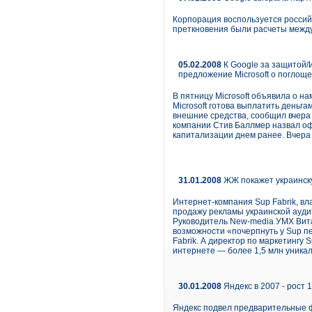
Корпорация воспользуется россий
преткновения были расчеты между
05.02.2008
К Google за защитой/
предложение Microsoft о поглощ
В пятницу Microsoft объявила о н
Microsoft готова выплатить деньг
внешние средства, сообщил вчера 
компании Стив Баллмер назвал оф
капитализации днем ранее. Вчера 
31.01.2008
ЖЖ покажет украинск
Интернет-компания Sup Fabrik, вл
продажу рекламы украинской ауди
Руководитель New-media УМХ Витал
возможности «почерпнуть у Sup п
Fabrik. А директор по маркетингу
интернете — более 1,5 млн уникал
30.01.2008
Яндекс в 2007 - рост
Яндекс подвел предварительные ф