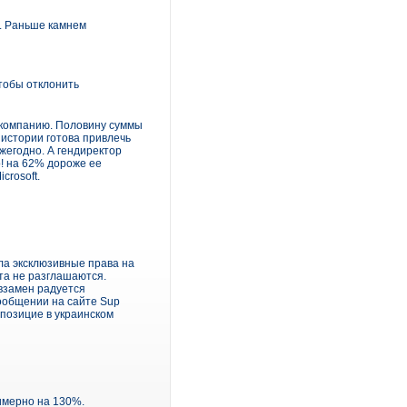
. Раньше камнем
тобы отклонить
ю компанию. Половину суммы
 истории готова привлечь
жегодно. А гендиректор
! на 62% дороже ее
crosoft.
ла эксклюзивные права на
та не разглашаются.
 взамен радуется
ообщении на сайте Sup
 позицие в украинском
имерно на 130%.