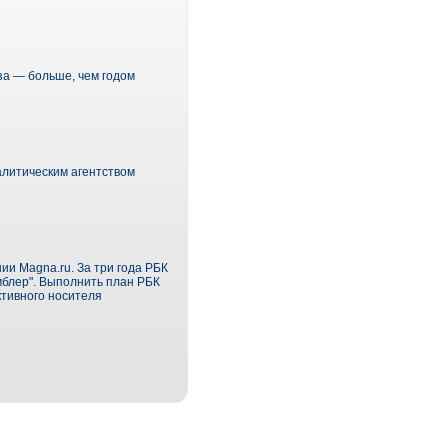
за — больше, чем годом
алитическим агентством
ии Magna.ru. За три года РБК
мблер". Выполнить план РБК
ктивного носителя