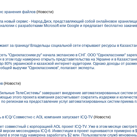
ис хранения файлов
(Новости)
ла новый сервис - Народ.Диск, представляющий собой онлайновое хранилище
налогии с разработками Microsoft или Google и предлагает бесплатно закачи
жают за границу/ Владельцы социальной сети открывают ресурсы в Казахстан
сеть "Одноклассники.ру" начала экспансию в СНГ. ООО "Одноклассники" заре
kz и в этом году намерено открыть представительства на Украине и в Казахстан
до 80% украинской и казахской интернет-аудитории. Однако доходы от разм
 общей выручки "Одноклассников", полагают эксперты.
ов
(Новости)
обильные ТелеСистемы" завершает внедрение автоматизированных систем оп
мощью этого проекта компания рассчитывает сократить издержки и количеств
 по регионам на предоставление услуг автоматизированных систем приема 
 в ICQ/ Совместно с AOL компания запускает ICQ-TV
(Новости)
т совместный с корпорацией AOL проект ICQ-TV. Уже в этом месяце смотрет
й версии мессенджера ICQ-6. Инвестиции в проект оцениваются примерно в $
land в этом году намерена заработать $2 млн. Пользователи служб мгновенн