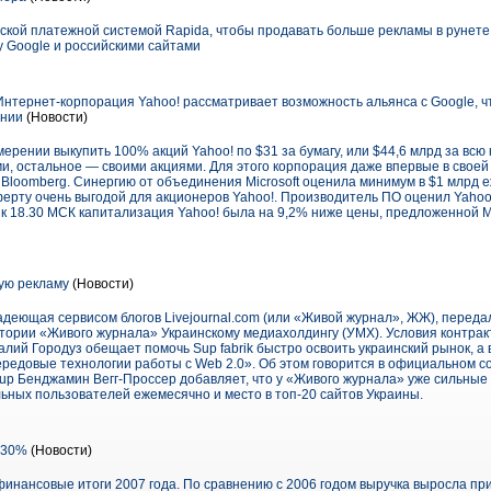
ской платежной системой Rapida, чтобы продавать больше рекламы в рунете
 Google и российскими сайтами
Интернет-корпорация Yahoo! рассматривает возможность альянса с Google, ч
ении
(Новости)
амерении выкупить 100% акций Yahoo! по $31 за бумагу, или $44,6 млрд за вс
ами, остальное — своими акциями. Для этого корпорация даже впервые в своей
Bloomberg. Синергию от объединения Microsoft оценила минимум в $1 млрд е
ерту очень выгодой для акционеров Yahoo!. Производитель ПО оценил Yahoo
к 18.30 МСК капитализация Yahoo! была на 9,2% ниже цены, предложенной Mi
ую рекламу
(Новости)
адеющая сервисом блогов Livejournal.com (или «Живой журнал», ЖЖ), переда
тории «Живого журнала» Украинскому медиахолдингу (УМХ). Условия контрак
ий Городуз обещает помочь Sup fabrik быстро освоить украинский рынок, а
ередовые технологии работы с Web 2.0». Об этом говорится в официальном с
 Sup Бенджамин Вегг-Проссер добавляет, что у «Живого журнала» уже сильные
ьных пользователей ежемесячно и место в топ-20 сайтов Украины.
 130%
(Новости)
инансовые итоги 2007 года. По сравнению с 2006 годом выручка выросла пр