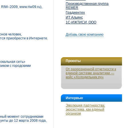
Производственная группа
RIW–2009, www.riw09.ru),
REMER
Градиентех
ИТ Альянс
1С-ИЖТИСИ, ООО
онов человек,
Добавь свою компанию
тся приобрести в Интернете.
Проекты
Локальная сеть»
фиком с городскими
От разрозненной отчетности к
единой системе аналитики —
кейс «Холодильник.ру»
Интервью
Эволюция партнерства:
экосистема, как единый
организм
нный момент сотрудниками
унты до 12 марта 2008 года,