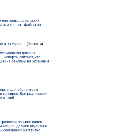
 для пользовательских
вать и хранить файлы на
е и на Украине
(Новости)
гистрировало домены
е. Эксперты считают, что
ещения рекламы на Украине и
латы для абонентов в
о кассиров. Для реализации
платежей.
ь развлекательное видео
4 млн, он должен окупиться
ых сообщений негативно