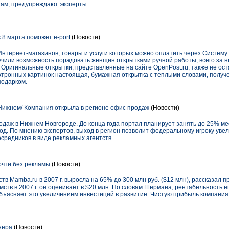
гам, предупреждают эксперты.
 8 марта поможет e-port
(Новости)
тернет-магазинов, товары и услуги которых можно оплатить через Систему e-
учили возможность порадовать женщин открытками ручной работы, всего за не
u. Оригинальные открытки, представленные на сайте OpenPost.ru, также не ос
тронных картинок настоящая, бумажная открытка с теплыми словами, получе
одарком.
в Нижнем/ Компания открыла в регионе офис продаж
(Новости)
одаж в Нижнем Новгороде. До конца года портал планирует занять до 25% ме
од. По мнению экспертов, выход в регион позволит федеральному игроку увел
средников в виде рекламных агентств.
очти без рекламы
(Новости)
тв Mamba.ru в 2007 г. выросла на 65% до 300 млн руб. ($12 млн), рассказал
ств в 2007 г. он оценивает в $20 млн. По словам Шермана, рентабельность е
объясняет это увеличением инвестиций в развитие. Чистую прибыль компания н
нера
(Новости)