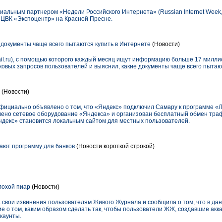
альным партнером «Недели Российского Интернета» (Russian Internet Week, 
 ЦВК «Экспоцентр» на Красной Пресне.
 документы чаще всего пытаются купить в Интернете
(Новости)
mail.ru), с помощью которого каждый месяц ищут информацию больше 17 милли
ковых запросов пользователей и выяснил, какие документы чаще всего пытаю
ь
(Новости)
официально объявлено о том, что «Яндекс» подключил Самару к программе «
новлено сетевое оборудование «Яндекса» и организован бесплатный обмен тра
ндекс» становится локальным сайтом для местных пользователей.
ают программу для банков
(Новости короткой строкой)
лохой пиар
(Новости)
 свои извинения пользователям Живого Журнала и сообщила о том, что в да
о том, каким образом сделать так, чтобы пользователи ЖЖ, создавшие акка
каунты.