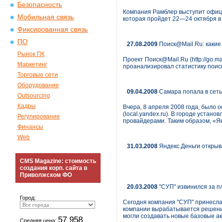
Безопасность
Компания Рамблер выступит офици
Мобильная связь
которая пройдет 22—24 октября в
Фиксированная связь
ПО
27.08.2009
Поиск@Mail.Ru: какие
Рынок ПК
Проект Поиск@Mail.Ru (http://go.
Маркетинг
проанализировал статистику поис
Торговые сети
Оборудование
09.04.2008
Самара попала в сет
Outsourcing
Кадры
Вчера, 8 апреля 2008 года, было 
(local.yandex.ru). В городе уста
Регулирование
провайдерами. Таким образом, «Я
Финансы
Web
31.03.2008
Яндекс.Деньги открыв
CMS Magazine: стоимость
создания корп. сайта в
Приволжском ФО
20.03.2008
"СУП" извинился за п
Город:
Сегодня компания "СУП" принесла
компании вырабатывается решение 
могли создавать новые базовые ак
57 958
Средняя цена: