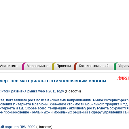
Аналитика
Мероприятия
Проекты
Каталог компаний
Управ
Новост
лер: все материалы с этим ключевым словом
 итоги развития рынка web в 2011 году
(Новости)
ета, показавшего рост по всем ключевым направлениям. Рынок интернет-ре
овения Интернета в регионы, снижение стоимости мобильного трафика и т.д.
тернета и т.д. Скорее всего, тенденция к активному росту Рунета сохранится
ое проникновение «облачных» и мобильных решений в сферу управления сай
ый партнер RIW-2009
(Новости)