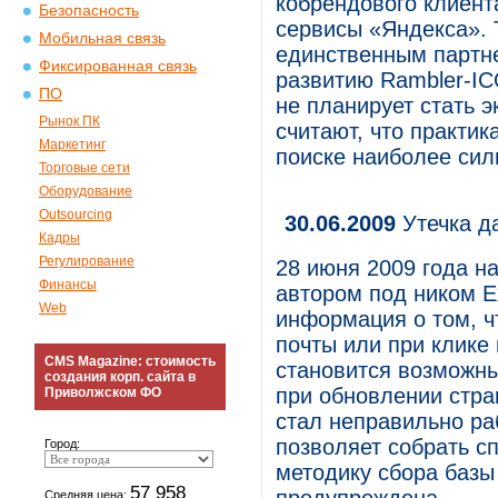
кобрендового клиента
Безопасность
сервисы «Яндекса». 
Мобильная связь
единственным партне
Фиксированная связь
развитию Rambler-IC
ПО
не планирует стать 
Рынок ПК
считают, что практик
Маркетинг
поиске наиболее сил
Торговые сети
Оборудование
Outsourcing
30.06.2009
Утечка д
Кадры
Регулирование
28 июня 2009 года н
Финансы
автором под ником Ex
Web
информация о том, чт
почты или при клике
CMS Magazine: стоимость
становится возможны
создания корп. сайта в
при обновлении стра
Приволжском ФО
стал неправильно раб
позволяет собрать с
Город:
методику сбора базы
57 958
Средняя цена: