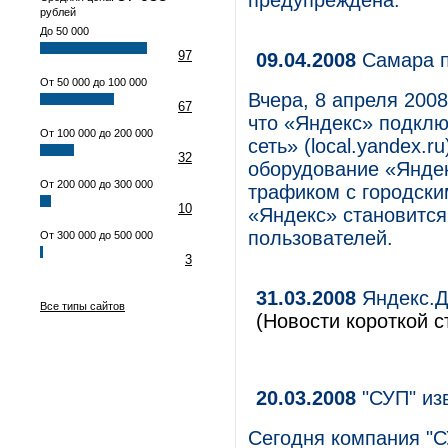
предупреждена.
рублей
До 50 000
97
09.04.2008
Самара п
От 50 000 до 100 000
Вчера, 8 апреля 200
67
что «Яндекс» подкл
От 100 000 до 200 000
сеть» (local.yandex.r
32
оборудование «Яндек
От 200 000 до 300 000
трафиком с городски
10
«Яндекс» становитс
пользователей.
От 300 000 до 500 000
3
31.03.2008
Яндекс.Д
Все типы сайтов
(Новости короткой с
20.03.2008
"СУП" из
Сегодня компания "С