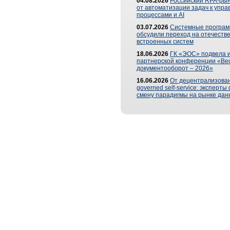
04.08.2026
Российский RPA-рын
от автоматизации задач к упр
процессами и AI
03.07.2026
Системные програ
обсудили переход на отечеств
встроенных систем
18.06.2026
ГК «ЭОС» подвела и
партнерской конференции «Ве
документооборот – 2026»
16.06.2026
От децентрализован
governed self-service: эксперт
смену парадигмы на рынке дан