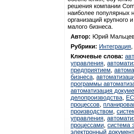
решения компании Comp
наиболее популярных н
организаций крупного и
малого бизнеса.
Автор:
Юрий Мальцев
Рубрики:
Интеграция
Ключевые слова:
ав
управления
,
автомати
предприятием
,
автома
бизнеса
,
автоматизац
программы автоматиз
автоматизация докум
делопроизводства
,
E
процессов
,
планирова
производством
,
систе
управления
,
автомати
процессами
,
система 
электронный документ