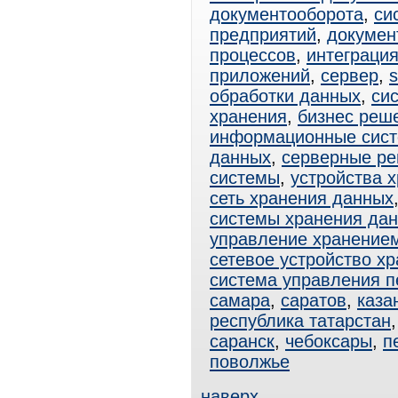
документооборота
,
си
предприятий
,
докумен
процессов
,
интеграци
приложений
,
сервер
,
s
обработки данных
,
си
хранения
,
бизнес реш
информационные сис
данных
,
серверные р
системы
,
устройства 
сеть хранения данных
системы хранения да
управление хранение
сетевое устройство х
система управления 
самара
,
саратов
,
каза
республика татарстан
саранск
,
чебоксары
,
п
поволжье
наверх