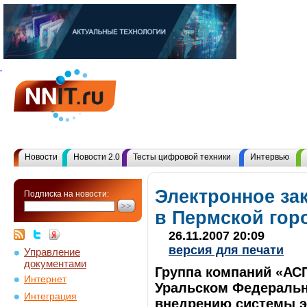
Новости
Новости 2.0
Тесты цифровой техники
Интервью
Электронное за
Подписка на новости:
в Пермской гор
26.11.2007 20:09
версия для печати
Управление
документами
Группа компаний «АСП
Интернет
Уральском Федерально
Интеграция
внедрению системы э