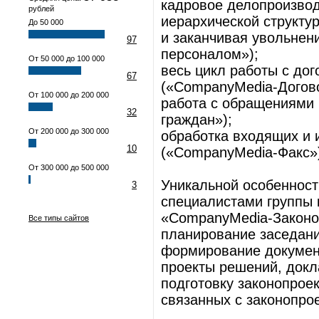
кадровое делопроизвод
рублей
иерархической структур
До 50 000
и заканчивая увольне
97
персоналом»);
От 50 000 до 100 000
весь цикл работы с дог
67
(«CompanyMedia-Догов
От 100 000 до 200 000
работа с обращениями
32
граждан»);
От 200 000 до 300 000
обработка входящих и 
10
(«CompanyMedia-Факс»
От 300 000 до 500 000
Уникальной особенност
3
специалистами группы
«CompanyMedia-Законо
Все типы сайтов
планирование заседаний
формирование документ
проекты решений, докла
подготовку законопрое
связанных с законопрое