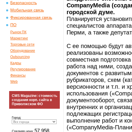
Безопасность
CompanyMedia (созда
Мобильная связь
городской думе.
Фиксированная связь
Планируется установит
специалистов аппарата
ПО
Перми, а также депутат
Рынок ПК
Маркетинг
Торговые сети
C ее помощью будут а
Оборудование
реализованы возможно
Outsourcing
совместная подготовка
Кадры
работа над ними, созд
Регулирование
документов с развитым
Финансы
рубрикаторов, схем (к
Web
версионности и т.п. и 
использования («Comp
CMS Magazine: стоимость
документооборот, связ
создания корп. сайта в
Приволжском ФО
внутренних и организа
подлежащих регистрац
Город:
выполнение работ и ко
(«CompanyMedia-Плани
57 958
Средняя цена: