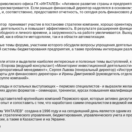
приволжского офиса ГК «ИНТАЛЕВ»: «Активное развитие страны и предприятий
ересматривается. Если раньше финансовый директор наделялся в основном у
 и, соответственно, предоставлял отчетность, то сегодня роль финансового 
ор принимает участие в постановке стратегии компании, хорошо ориентируе
е деятельность и повышает эффективность. В результате расширения функци
бодного и личного времени, а загруженность на работе увеличивается. Выход
, как в области методологии, так и в области автоматизации.
ные темы форума, участники которого обсудили вопросы упрощения деятель
 системы бюджетирования предприятия, а также проблемы интеграции разл
ели итоги и выделили наиболее интересные и полезные темы выступлений, 
Егорова (ведущий консультант) «Мониторинг инвестиционной деятельности
поративный менеджмент», Сергея Львова (генеральный директор) «Инстру
карты для финансового директора» и Ирины Дмитриевой (руководитель отдел
руппе компаний».
лады и остальных выступающих – пермских специалистов - и выразили жела
 других форматов – семинарах, тренингах, курсах повышения квалификации
дставителей крупнейших компаний Пермского края, которые активно дискути
опыт и сопоставить с тем, что наработано самим специалистом в ведомой им
 "ИНТАЛЕВ" создана в 1996 году и на сегодняшний день является одним из 
ти стратегического управления, бюджетирования, управленческого учета и пр
ии, а также в Казахстане и на Украине.
)