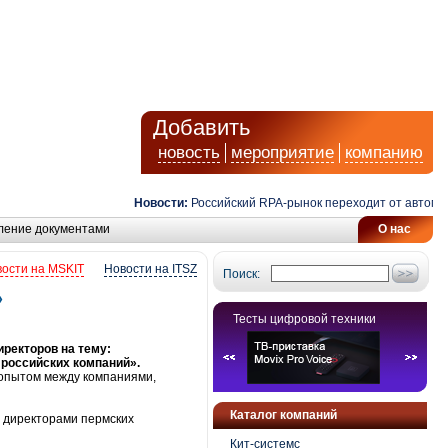
Добавить
новость
мероприятие
компанию
Новости:
Российский RPA-рынок переходит от автомати
ление документами
О нас
ости на MSKIT
Новости на ITSZ
Поиск:
»
Тесты цифровой техники
ректоров на тему:
российских компаний».
опытом между компаниями,
Каталог компаний
 директорами пермских
Кит-системс