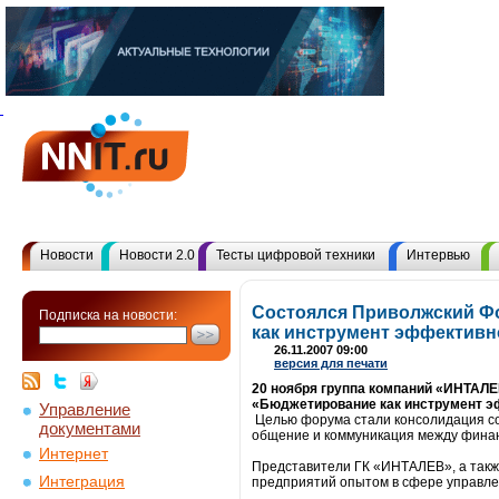
Новости
Новости 2.0
Тесты цифровой техники
Интервью
Состоялся Приволжский Ф
Подписка на новости:
как инструмент эффективн
26.11.2007 09:00
версия для печати
20 ноября группа компаний «ИНТАЛЕ
«Бюджетирование как инструмент эф
Управление
Целью форума стали консолидация со
документами
общение и коммуникация между фина
Интернет
Представители ГК «ИНТАЛЕВ», а такж
Интеграция
предприятий опытом в сфере управл