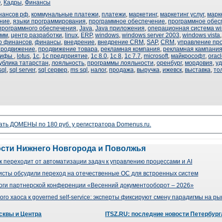
О
,
Кадры
,
Финансы
нансов рф
,
коммунальные платежи
,
платежи
,
маркетинг
,
маркетинг услуг
,
марк
ние
,
языки программирования
,
программное обеспечение
,
программное обесп
программного обеспечения
,
Java
,
Java приложения
,
операционная система w
амм
,
центр разработки
,
linux
,
ERP
,
windows
,
windows server 2003
,
windows vista
о финансов
,
финансы
,
внедрение
,
внедрение CRM
,
SAP
,
CRM
,
управление пр
продвижение
,
продвижение товара
,
рекламная компания
,
рекламная кампани
рифы
,
lotus
,
1с
,
1с предприятие
,
1с 8.0
,
1с 8
,
1с 7.7
,
microsoft
,
майкрософт
,
orac
ублика татарстан
,
лояльность
,
программы лояльности
,
оренбург
,
мордовия
,
у
sql
,
sql server
,
sql сервер
,
ms sql
,
налог
,
продажа
,
выручка
,
ижевск
,
выставка
,
то
ать ДОМЕНЫ по 180 руб. у регистратора Domenus.ru.
ости Нижнего Новгорода и Поволжья
 переходит от автоматизации задач к управлению процессами и AI
сты обсудили переход на отечественные ОС для встроенных систем
оги партнерской конференции «Весенний документооборот – 2026»
го хаоса к governed self-service: эксперты фиксируют смену парадигмы на р
сквы и Центра
ITSZ.RU: последние новости Петербург