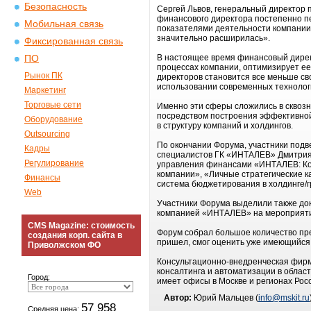
Безопасность
Сергей Львов, генеральный директор 
финансового директора постепенно п
Мобильная связь
показателями деятельности компании,
значительно расширилась».
Фиксированная связь
В настоящее время финансовый директ
ПО
процессах компании, оптимизирует е
Рынок ПК
директоров становится все меньше сво
использовании современных технологий
Маркетинг
Торговые сети
Именно эти сферы сложились в сквоз
посредством построения эффективной
Оборудование
в структуру компаний и холдингов.
Outsourcing
По окончании Форума, участники подв
Кадры
специалистов ГК «ИНТАЛЕВ» Дмитрия 
Регулирование
управления финансами «ИНТАЛЕВ: Кор
компании», «Личные стратегические 
Финансы
система бюджетирования в холдинге/г
Web
Участники Форума выделили также док
компанией «ИНТАЛЕВ» на мероприятиях
CMS Magazine: стоимость
Форум собрал большое количество пре
создания корп. сайта в
пришел, смог оценить уже имеющийся 
Приволжском ФО
Консультационно-внедренческая фирма
консалтинга и автоматизации в облас
Город:
имеет офисы в Москве и регионах Росс
Автор:
Юрий Мальцев (
info@mskit.ru
57 958
Средняя цена: