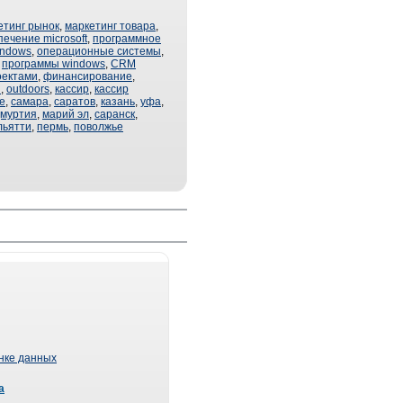
етинг рынок
,
маркетинг товара
,
ечение microsoft
,
программное
indows
,
операционные системы
,
,
программы windows
,
CRM
оектами
,
финансирование
,
я
,
outdoors
,
кассир
,
кассир
le
,
самара
,
саратов
,
казань
,
уфа
,
дмуртия
,
марий эл
,
саранск
,
льятти
,
пермь
,
поволжье
ынке данных
а