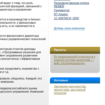
 ведет к тому, что роль
Производственная группа
четной функцией, связанной с
REMER
директора в управлении
Градиентех
ИТ Альянс
1С-ИЖТИСИ, ООО
тся в производстве и бизнес-
ональности, у финансовых
 есть, и он заключается в
Добавь свою компанию
ности финансового директора
ичных управленческих технологий
к которым отнесли доклады
Проекты
», «Программные решения для
мент управления развитием
От разрозненной отчетности к
а консалтинга) «Эффективная
единой системе аналитики —
кейс «Холодильник.ру»
ние продолжить знакомство с
 и т.д.
ровали, общались. Каждый, кто
Интервью
 компании.
Эволюция партнерства:
лидеров российского рынка
экосистема, как единый
оцессного управления. Компания
организм