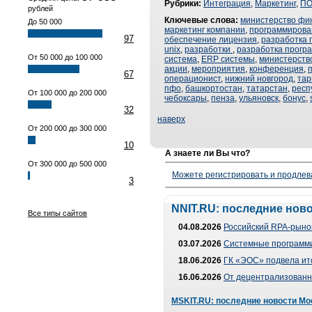
Рубрики:
Интеграция
,
Маркетинг
,
П
рублей
Ключевые слова:
министерство фи
До 50 000
маркетинг компании
,
программирова
97
обеспечение лицензия
,
разработка 
unix
,
разработки
,
разработка прогр
От 50 000 до 100 000
система
,
ERP системы
,
министерств
акции
,
мероприятия
,
конференция
,
67
операционист
,
нижний новгород
,
та
пфо
,
башкортостан
,
татарстан
,
респ
От 100 000 до 200 000
чебоксары
,
пенза
,
ульяновск
,
бонус
,
32
наверх
От 200 000 до 300 000
10
А знаете ли Вы что?
От 300 000 до 500 000
Можете регистрировать и продлев
3
NNIT.RU: последние нов
Все типы сайтов
04.08.2026
Российский RPA-рынок
03.07.2026
Системные программи
18.06.2026
ГК «ЭОС» подвела ит
16.06.2026
От децентрализованно
MSKIT.RU: последние новости Мо