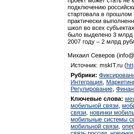
проект может стать не
подключению российски
стартовала в прошлом 
практически выполненн
школ во всех субъекта
было выделено 3 млрд р
2007 году – 2 млрд руб
Михаил Северов (info@m
Источник: mskIT.ru (
ht
Рубрики:
Фиксированн
Интеграция
,
Маркетин
Регулирование
,
Финан
Ключевые слова:
ме
мобильной связи
,
моб
связи
,
новинки мобиль
мобильные системы с
мобильной связи
,
опе
связь россии
,
новинки