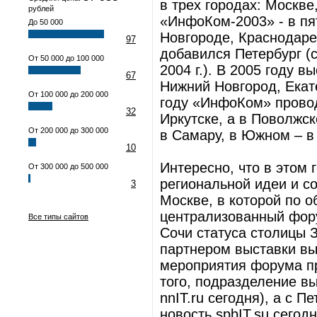
в трех городах: Москв
рублей
«ИнфоКом-2003» - в пя
До 50 000
Новгороде, Краснодаре 
97
добавился Петербург (с
От 50 000 до 100 000
2004 г.). В 2005 году в
67
Нижний Новгород, Екат
От 100 000 до 200 000
году «ИнфоКом» провод
32
Иркутске, а в Поволжс
От 200 000 до 300 000
в Самару, в Южном – в
10
Интересно, что в этом 
От 300 000 до 500 000
региональной идеи и со
3
Москве, в которой по 
централизованный фору
Все типы сайтов
Сочи статуса столицы 
партнером выставки вы
мероприятия форума п
того, подразделение вы
nnIT.ru сегодня), а с П
новость spbIT.su сегод