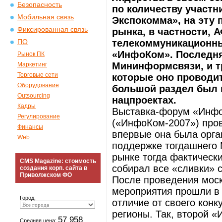
Безопасность
по количеству участн
Мобильная связь
Экспокомма», на эту
Фиксированная связь
рынка, в частности, 
телекоммуникационны
ПО
«ИнфоКом». Последняя
Рынок ПК
Мининформсвязи, и т
Маркетинг
Торговые сети
которые оно проводит.
Оборудование
большой раздел был 
Outsourcing
нацпроектах.
Кадры
Выставка-форум «Инфо
Регулирование
(«ИнфоКом-2007») пров
Финансы
впервые она была орга
Web
поддержке тогдашнего М
рынке тогда фактическ
CMS Magazine: стоимость
собирал все «сливки» с
создания корп. сайта в
Приволжском ФО
После проведения мос
мероприятия прошли в 
Город:
отличие от своего кон
регионы. Так, второй 
57 958
Средняя цена: