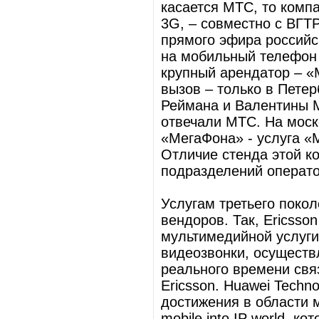
касается МТС, то комп
3G, – совместно с ВГТ
прямого эфира российс
на мобильный телефон 
крупный арендатор – 
вызов – только в Петер
Реймана и Валентины М
отвечали МТС. На мос
«МегаФона» - услуга «
Отличие стенда этой к
подразделений операто
Услугам третьего поко
вендоров. Так, Ericss
мультимедийной услуги
видеозвонки, осущест
реального времени свя
Ericsson. Huawei Techn
достижения в области 
mobile into IP world, 