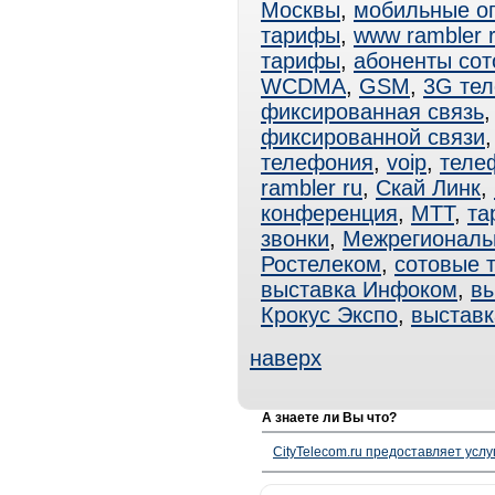
Москвы
,
мобильные о
тарифы
,
www rambler 
тарифы
,
абоненты сот
WCDMA
,
GSM
,
3G те
фиксированная связь
фиксированной связи
телефония
,
voip
,
теле
rambler ru
,
Скай Линк
,
конференция
,
МТТ
,
та
звонки
,
Межрегиональ
Ростелеком
,
сотовые 
выставка Инфоком
,
в
Крокус Экспо
,
выставк
наверх
А знаете ли Вы что?
CityTelecom.ru предоставляет услу