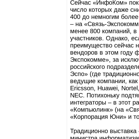
Сейчас «ИнфоКом» пока
число которых даже сн
400 до немногим более 
– на «Связь-Экспокомм
менее 800 компаний, в 
участников. Однако, ес
преимущество сейчас н
вендоров в этом году ф
Экспокомме», за исклю
российского подразделе
Эспо» (где традиционн
ведущие компании, как 
Ericsson, Huawei, Nortel
NEC. Потихоньку подтя
интеграторы – в этот р
«Компьюлинк» (на «Свя
«Корпорация Юни» и то
Традиционно выставка 
министра информатизац