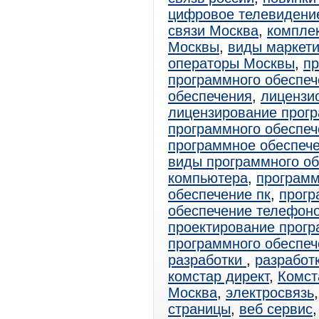
цифровое телевидени
связи Москва
,
комплек
Москвы
,
виды маркети
операторы Москвы
,
п
программного обеспеч
обеспечения
,
лицензи
лицензирование прогр
программного обеспеч
программное обеспече
виды программного о
компьютера
,
программ
обеспечение пк
,
прогр
обеспечение телефон
проектирование прогр
программного обеспеч
разработки
,
разработ
комстар директ
,
Комст
Москва
,
электросвязь
страницы
,
веб сервис