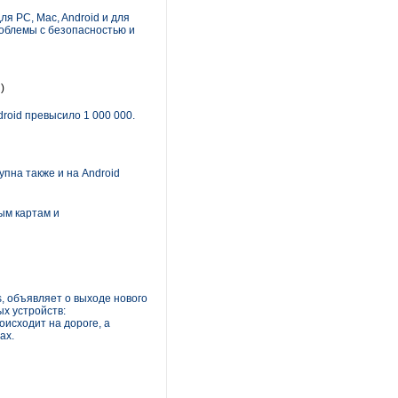
я PC, Mac, Android и для
роблемы с безопасностью и
)
roid превысило 1 000 000.
пна также и на Android
ым картам и
s, объявляет о выходе нового
х устройств:
исходит на дороге, а
ах.