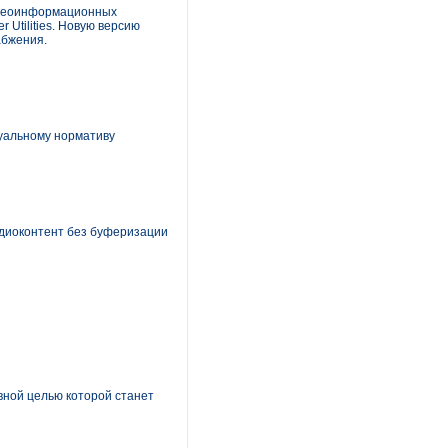
а геоинформационных
r Utilities. Новую версию
абжения.
уальному нормативу
диоконтент без буферизации
вной целью которой станет