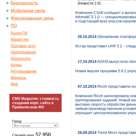
Безопасность
(Новости 2.0)
Мобильная связь
Компания CSoft сообщает о выпу
InfomatiCS 1.0 — специализирова
Фиксированная связь
и подстанций всех классов напряж
ПО
Рынок ПК
20.10.2014
Обновление платфор
Маркетинг
Торговые сети
Истар представил UHP 3.2 – след
Оборудование
Outsourcing
17.10.2014
ADATA выпустила обно
Кадры
Новая версия прошивки 5.8.2 улу
Регулирование
Финансы
Web
07.10.2014
Ricoh представила но
Компания Ricoh анонсировала нов
CMS Magazine: стоимость
группирования заданий. Новый инс
создания корп. сайта в
высокую скорость обработки данн
Приволжском ФО
любым производственным условия
упрощает централизованное упра
Город:
26.09.2014
Trend Micro представ
57 958
Средняя цена: