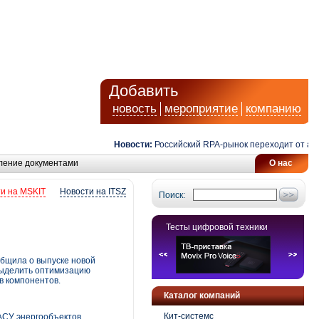
Добавить
новость
мероприятие
компанию
Новости:
Российский RPA-рынок переходит от автома
ление документами
О нас
и на MSKIT
Новости на ITSZ
Поиск:
Тесты цифровой техники
общила о выпуске новой
 выделить оптимизацию
в компонентов.
Каталог компаний
Кит-системс
АСУ энергообъектов