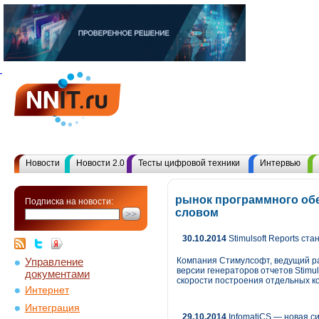
Новости
Новости 2.0
Тесты цифровой техники
Интервью
рынок программного обе
Подписка на новости:
словом
30.10.2014
Stimulsoft Reports ст
Управление
Компания Стимулсофт, ведущий ра
версии генераторов отчетов Stimu
документами
скорости построения отдельных к
Интернет
Интеграция
29.10.2014
InfomatiCS — новая с