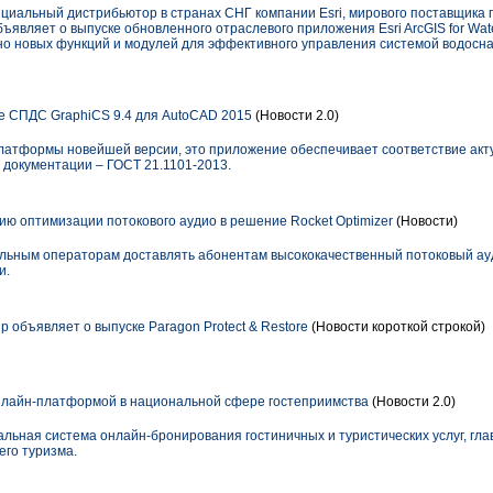
фициальный дистрибьютор в странах СНГ компании Esri, мирового поставщик
) объявляет о выпуске обновленного отраслевого приложения Esri ArcGIS for Wate
о новых функций и модулей для эффективного управления системой водосн
е СПДС GraphiCS 9.4 для AutoCAD 2015
(Новости 2.0)
латформы новейшей версии, это приложение обеспечивает соответствие акт
 документации – ГОСТ 21.1101-2013.
ию оптимизации потокового аудио в решение Rocket Optimizer
(Новости)
ильным операторам доставлять абонентам высококачественный потоковый ау
и.
p объявляет о выпуске Paragon Protect & Restore
(Новости короткой строкой)
нлайн-платформой в национальной сфере гостеприимства
(Новости 2.0)
льная система онлайн-бронирования гостиничных и туристических услуг, гла
его туризма.