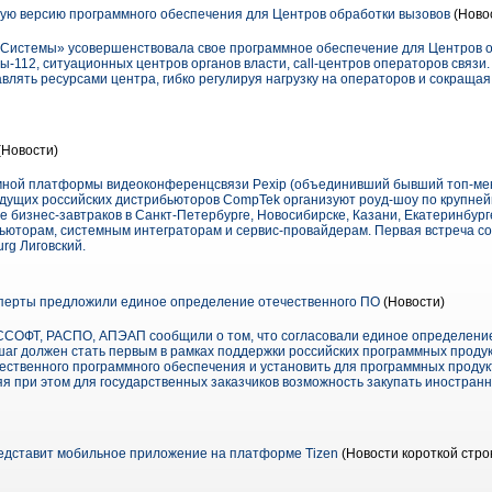
ую версию программного обеспечения для Центров обработки вызовов
(Новос
 Системы» усовершенствовала свое программное обеспечение для Центров о
112, ситуационных центров органов власти, call-центров операторов связи.
лять ресурсами центра, гибко регулируя нагрузку на операторов и сокращая
(Новости)
мной платформы видеоконференцсвязи Pexip (объединивший бывший топ-ме
ведущих российских дистрибьюторов CompTek организуют роуд-шоу по крупн
е бизнес-завтраков в Санкт-Петербурге, Новосибирске, Казани, Екатеринбург
юторам, системным интеграторам и сервис-провайдерам. Первая встреча сост
urg Лиговский.
сперты предложили единое определение отечественного ПО
(Новости)
СОФТ, РАСПО, АПЭАП сообщили о том, что согласовали единое определение
шаг должен стать первым в рамках поддержки российских программных проду
чественного программного обеспечения и установить для программных продук
яя при этом для государственных заказчиков возможность закупать иностран
едставит мобильное приложение на платформе Tizen
(Новости короткой стро