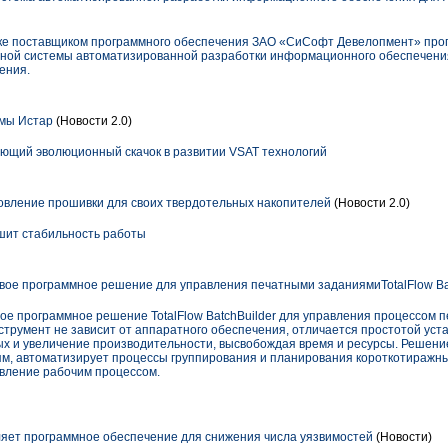
ске поставщиком программного обеспечения ЗАО «СиСофт Девелопмент» про
нной системы автоматизированной разработки информационного обеспечени
ения.
мы Истар
(Новости 2.0)
ующий эволюционный скачок в развитии VSAT технологий
вление прошивки для своих твердотельных накопителей
(Новости 2.0)
чшит стабильность работы
вое программное решение для управления печатными заданиямиTotalFlow Ba
ое программное решение TotalFlow BatchBuilder для управления процессом 
трумент не зависит от аппаратного обеспечения, отличается простотой уст
ых и увеличение производительности, высвобождая время и ресурсы. Решение
м, автоматизирует процессы группирования и планирования короткотиражны
вление рабочим процессом.
ляет программное обеспечение для снижения числа уязвимостей
(Новости)