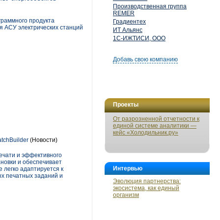
Производственная группа
REMER
граммного продукта
Градиентех
я АСУ электрических станций
ИТ Альянс
1С-ИЖТИСИ, ООО
Добавь свою компанию
Проекты
От разрозненной отчетности к
единой системе аналитики —
кейс «Холодильник.ру»
tchBuilder
(Новости)
печати и эффективного
ановки и обеспечивает
Интервью
 легко адаптируется к
х печатных заданий и
Эволюция партнерства:
экосистема, как единый
организм