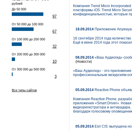
рублей
Компания Trend Micro Incorporate
До 50 000
платформы iOS. Trend Micro Secur
конфиденциальностью, которые п
97
От 50 000 до 100 000
18.09.2014
Приложение Anywayany
67
16 сентября 2014 года количество
От 100 000 до 200 000
Ещё в июне 2014 года этот показа
32
От 200 000 до 300 000
08.09.2014
«Ваш Аудиогид» сообщ
10
(Новости)
От 300 000 до 500 000
«Ваш Аудиогид» - это приложение
профессиональным экскурсиям осм
3
05.09.2014
Reactive Phone объявл
Все типы сайтов
Компания Reactive Phone, разрабо
приложения «Smart Driver». Новая
видеорегистратора и антирадара.
благодаря голосовому оповещению
05.09.2014
Esri CIS: выпущена нов