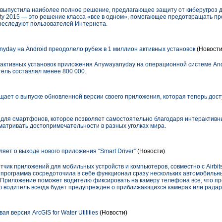
d выпустила наиболее полное решение, предлагающее защиту от киберугроз дл
ity 2015 — это решение класса «все в одном», помогающее предотвращать п
реследуют пользователей Интернета.
day на Android преодолело рубеж в 1 миллион активных установок
(Новости
 активных установок приложения Anywayanyday на операционной системе And
тель составлял менее 800 000.
ает о выпуске обновленной версии своего приложения, которая теперь досту
 для смартфонов, которое позволяет самостоятельно благодаря интерактивн
атривать достопримечательности в разных уголках мира.
яет о выходе нового приложения “Smart Driver”
(Новости)
тчик приложений для мобильных устройств и компьютеров, совместно с Airbit
 программа сосредоточила в себе функционал сразу нескольких автомобильны
 Приложение поможет водителю фиксировать на камеру телефона все, что про
 водитель всегда будет предупрежден о приближающихся камерах или радар
ая версия ArcGIS for Water Utilities
(Новости)