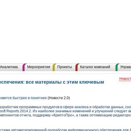
Аналитика
Мероприятия
Проекты
Каталог компаний
Управ
Новост
спечения: все материалы с этим ключевым
ановится быстрее и понятнее
(Новости 2.0)
зработчик программных продуктов в сфере анализа и обработки данных, со
lsoft Reports 2014.2. Из наиболее значимых изменений и улучшений следует
омпонентов отчета, поддержку «КриптоПро», а также оптимизацию редакторо
истема автоматизированной разработки информационного обеспечения для 