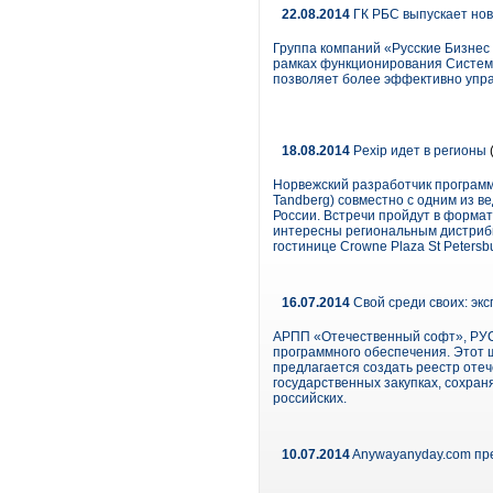
22.08.2014
ГК РБС выпускает нов
Группа компаний «Русские Бизнес
рамках функционирования Системы-
позволяет более эффективно управ
18.08.2014
Pexip идет в регионы
Норвежский разработчик програм
Tandberg) совместно с одним из 
России. Встречи пройдут в формат
интересны региональным дистрибь
гостинице Crowne Plaza St Petersb
16.07.2014
Свой среди своих: эк
АРПП «Отечественный софт», РУС
программного обеспечения. Этот 
предлагается создать реестр оте
государственных закупках, сохран
российских.
10.07.2014
Anywayanyday.com пр