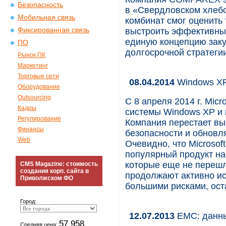
Безопасность
в «Свердловском хлебо
Мобильная связь
комбинат смог оценить
Фиксированная связь
выстроить эффективный
единую концепцию заку
ПО
долгосрочной стратеги
Рынок ПК
Маркетинг
Торговые сети
08.04.2014
Windows XP
Оборудование
Outsourcing
С 8 апреля 2014 г. Mic
Кадры
системы Windows XP и 
Регулирование
Компания перестает вып
Финансы
безопасности и обновл
Web
Очевидно, что Microsof
популярный продукт на
которые еще не перешл
CMS Magazine: стоимость
создания корп. сайта в
продолжают активно ис
Приволжском ФО
большими рисками, ост
Город:
12.07.2013
EMC: данны
57 958
Средняя цена: