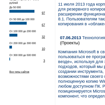
рублей
11 июля 2013 года кор
До 50 000
для резервного копиро
97
расширении функционал
8.1. Пользователям та
От 50 000 до 100 000
копирования в «облаке
67
От 100 000 до 200 000
32
07.06.2013
Технология 
(Проекты)
От 200 000 до 300 000
10
Компания Microsoft в 
От 300 000 до 500 000
пользоваться ее прогр
3
везде», используя для 
подходов, который мы 
создании инструмента,
Все типы сайтов
возможностями своего 
полноценную копию Win
любом доступном ПК. Р
позиционируется Micros
компонент, что определ