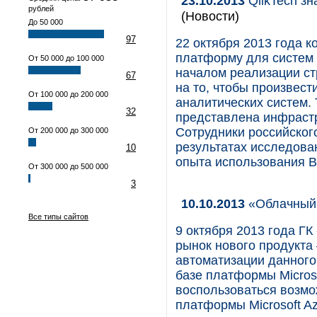
23.10.2013
QlikTech зн
рублей
(Новости)
До 50 000
97
22 октября 2013 года 
платформу для систем б
От 50 000 до 100 000
началом реализации ст
67
на то, чтобы произвес
От 100 000 до 200 000
аналитических систем. 
32
представлена инфрастр
Сотрудники российског
От 200 000 до 300 000
результатах исследова
10
опыта использования BI
От 300 000 до 500 000
3
10.10.2013
«Облачный»
Все типы сайтов
9 октября 2013 года Г
рынок нового продукта 
автоматизации данного
базе платформы Microso
воспользоваться возмо
платформы Microsoft Az