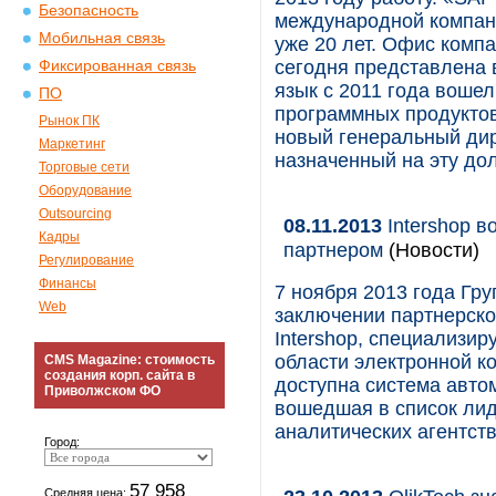
Безопасность
международной компан
Мобильная связь
уже 20 лет. Офис компа
сегодня представлена 
Фиксированная связь
язык с 2011 года воше
ПО
программных продуктов
Рынок ПК
новый генеральный ди
Маркетинг
назначенный на эту до
Торговые сети
Оборудование
Outsourcing
08.11.2013
Intershop в
Кадры
партнером
(Новости)
Регулирование
Финансы
7 ноября 2013 года Гр
Web
заключении партнерско
Intershop, специализи
области электронной к
CMS Magazine: стоимость
создания корп. сайта в
доступна система автом
Приволжском ФО
вошедшая в список ли
аналитических агентств 
Город:
57 958
Средняя цена: