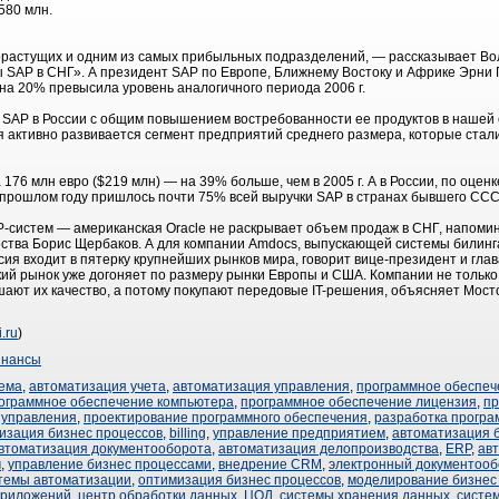
$580 млн.
растущих и одним из самых прибыльных подразделений, — рассказывает Вол
SAP в СНГ». А президент SAP по Европе, Ближнему Востоку и Африке Эрни Гюн
 на 20% превысила уровень аналогичного периода 2006 г.
 SAP в России с общим повышением востребованности ее продуктов в нашей 
я активно развивается сегмент предприятий среднего размера, которые ста
 176 млн евро ($219 млн) — на 39% больше, чем в 2005 г. А в России, по оценк
в прошлом году пришлось почти 75% всей выручки SAP в странах бывшего ССС
-систем — американская Oracle не раскрывает объем продаж в СНГ, напомин
ества Борис Щербаков. А для компании Amdocs, выпускающей системы билинг
ия входит в пятерку крупнейших рынков мира, говорит вице-президент и гла
ский рынок уже догоняет по размеру рынки Европы и США. Компании не только
шают их качество, а потому покупают передовые IT-решения, объясняет Мост
i.ru
)
нансы
тема
,
автоматизация учета
,
автоматизация управления
,
программное обеспеч
ограммное обеспечение компьютера
,
программное обеспечение лицензия
,
пр
 управления
,
проектирование программного обеспечения
,
разработка програ
изация бизнес процессов
,
billing
,
управление предприятием
,
автоматизация 
втоматизация документооборота
,
автоматизация делопроизводства
,
ERP
,
ав
м
,
управление бизнес процессами
,
внедрение CRM
,
электронный документооб
темы автоматизации
,
оптимизация бизнес процессов
,
моделирование бизнес
приложений
,
центр обработки данных
,
ЦОД
,
системы хранения данных
,
систе