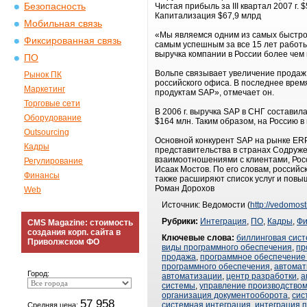
Безопасность
Чистая прибыль за III квартал 2007 г. 
Капитализация $67,9 млрд
Мобильная связь
«Мы являемся одним из самых быстро
Фиксированная связь
самым успешным за все 15 лет работы 
выручка компании в России более чем
ПО
Вольпе связывает увеличение продаж
Рынок ПК
российского офиса. В последнее врем
Маркетинг
продуктам SAP», отмечает он.
Торговые сети
В 2006 г. выручка SAP в СНГ составила
Оборудование
$164 млн. Таким образом, на Россию 
Outsourcing
Основной конкурент SAP на рынке ERP
Кадры
представительства в странах Содруж
взаимоотношениями с клиентами, Росс
Регулирование
Исаак Мостов. По его словам, россий
Финансы
также расширяют список услуг и повы
Роман Дорохов
Web
Источник: Ведомости (
http://vedomost
Рубрики:
Интеграция
,
ПО
,
Кадры
,
Фи
CMS Magazine: стоимость
создания корп. сайта в
Ключевые слова:
биллинговая сис
Приволжском ФО
виды программного обеспечения
,
пр
продажа
,
программное обеспечение
программного обеспечения
,
автомат
Город:
автоматизации
,
центр разработки
,
а
системы
,
управление производство
организация документооборота
,
сис
57 958
системная интеграция
,
интеграция 
Средняя цена: