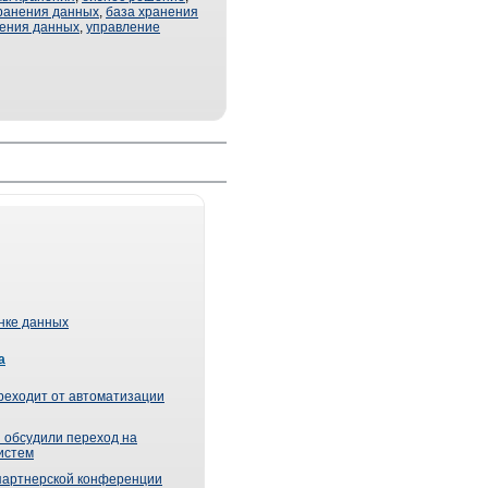
хранения данных
,
база хранения
нения данных
,
управление
ынке данных
а
реходит от автоматизации
 обсудили переход на
истем
партнерской конференции