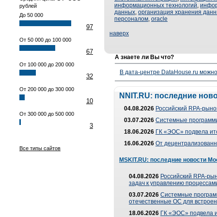
информационных технологий
,
инфо
рублей
данных
,
организация хранения дан
До 50 000
персоналом
,
oracle
97
наверх
От 50 000 до 100 000
67
А знаете ли Вы что?
От 100 000 до 200 000
В дата-центре DataHouse.ru можно
32
От 200 000 до 300 000
NNIT.RU: последние нов
10
04.08.2026
Российский RPA-рынок
От 300 000 до 500 000
03.07.2026
Системные программи
3
18.06.2026
ГК «ЭОС» подвела ит
16.06.2026
От децентрализованно
Все типы сайтов
MSKIT.RU: последние новости Мо
04.08.2026
Российский RPA-рын
задач к управлению процессами
03.07.2026
Системные програм
отечественные ОС для встроен
18.06.2026
ГК «ЭОС» подвела 