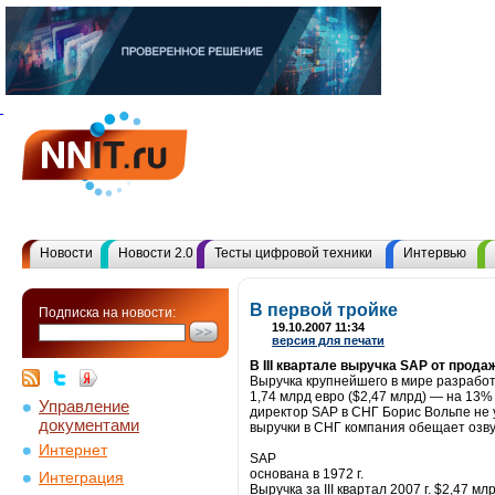
Новости
Новости 2.0
Тесты цифровой техники
Интервью
В первой тройке
Подписка на новости:
19.10.2007 11:34
версия для печати
В III квартале выручка SAP от прод
Выручка крупнейшего в мире разработ
1,74 млрд евро ($2,47 млрд) — на 13%
Управление
директор SAP в СНГ Борис Вольпе не 
документами
выручки в СНГ компания обещает озвуч
Интернет
SAP
основана в 1972 г.
Интеграция
Выручка за III квартал 2007 г. $2,47 мл