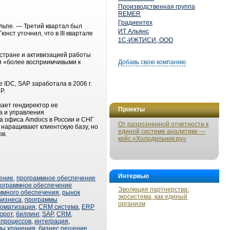
Производственная группа
REMER
Градиентех
ьпе. — Третий квартал был
ИТ Альянс
ст уточнил, что в III квартале
1С-ИЖТИСИ, ООО
стране и активизацией работы
ли «более восприимчивыми к
Добавь свою компанию
е IDC, SAP заработала в 2006 г.
Р.
ает гендиректор ее
Проекты
а и управления
ва офиса Amdocs в России и СНГ
От разрозненной отчетности к
 наращивают клиентскую базу, но
единой системе аналитики —
ов.
кейс «Холодильник.ру»
Интервью
ение
,
программное обеспечение
ограммное обеспечение
Эволюция партнерства:
ммного обеспечения
,
рынок
экосистема, как единый
бизнеса
,
программы
организм
томатизация
,
CRM система
,
ERP
орот
,
биллинг
,
SAP
,
CRM
,
 процессов
,
интеграция
,
мы хранения
,
бизнес решение
,