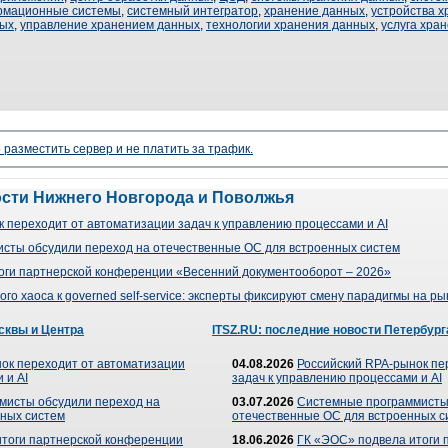
рмационные системы
,
системный интегратор
,
хранение данных
,
устройства 
ных
,
управление хранением данных
,
технологии хранения данных
,
услуга хра
 разместить сервер и не платить за трафик.
ости Нижнего Новгорода и Поволжья
 переходит от автоматизации задач к управлению процессами и AI
сты обсудили переход на отечественные ОС для встроенных систем
оги партнерской конференции «Весенний документооборот – 2026»
го хаоса к governed self-service: эксперты фиксируют смену парадигмы на р
сквы и Центра
ITSZ.RU: последние новости Петербург
ок переходит от автоматизации
04.08.2026
Российский RPA-рынок пе
 и AI
задач к управлению процессами и AI
мисты обсудили переход на
03.07.2026
Системные программисты
ных систем
отечественные ОС для встроенных с
итоги партнерской конференции
18.06.2026
ГК «ЭОС» подвела итоги 