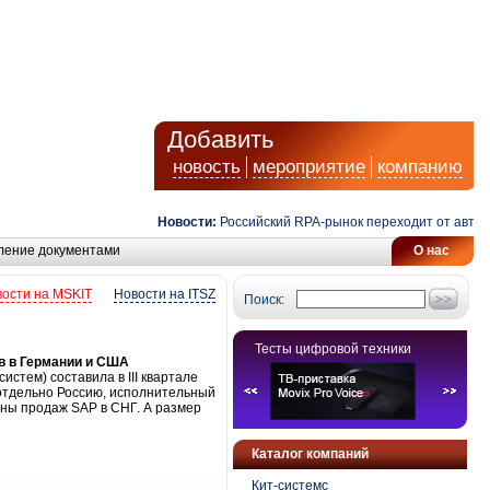
Добавить
новость
мероприятие
компанию
Новости:
Российский RPA-рынок переходит от автомат
ление документами
О нас
ости на MSKIT
Новости на ITSZ
Поиск:
Тесты цифровой техники
ов в Германии и США
тем) составила в III квартале
и отдельно Россию, исполнительный
ины продаж SAP в СНГ. А размер
Каталог компаний
Кит-системс