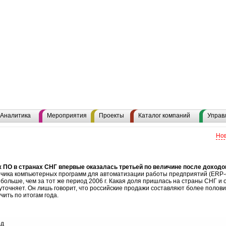
Аналитика
Мероприятия
Проекты
Каталог компаний
Управ
Нов
аж ПО в странах СНГ впервые оказалась третьей по величине после доход
чика компьютерных программ для автоматизации работы предприятий (ERP-сис
 больше, чем за тот же период 2006 г. Какая доля пришлась на страны СНГ 
уточняет. Он лишь говорит, что российские продажи составляют более полов
ить по итогам года.
рд