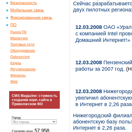
Безопасность
Сейчас разрабатываетс
двух пилотных региона
Мобильная связь
Фиксированная связь
ПО
12.03.2008
ОАО «Уралс
Рынок ПК
с компанией Intel пр
Маркетинг
Домашний Интернет!»
Торговые сети
Оборудование
Outsourcing
12.03.2008
Пензенский
Кадры
работы за 2007 год.
(Н
Регулирование
Финансы
Web
12.03.2008
Нижегородс
CMS Magazine: стоимость
увеличил абонентскую
создания корп. сайта в
в Интернет в 2,26 раза
Приволжском ФО
Нижегородский филиал 
Город:
абонентскую базу поль
Интернет в 2,26 раза.
57 958
Средняя цена: