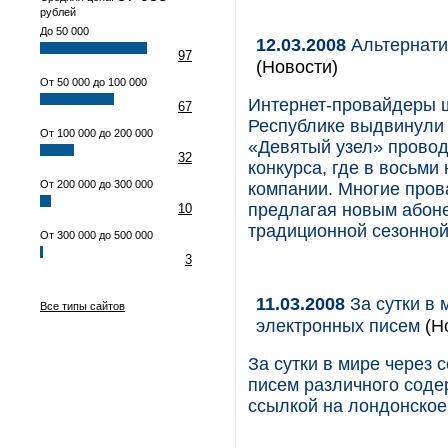
рублей
До 50 000
12.03.2008
Альтернати
97
(Новости)
От 50 000 до 100 000
Интернет-провайдеры ш
67
Республике выдвинули 
От 100 000 до 200 000
«Девятый узел» прово
32
конкурса, где в восьм
От 200 000 до 300 000
компании. Многие про
предлагая новым абоне
10
традиционной сезонно
От 300 000 до 500 000
3
11.03.2008
За сутки в 
Все типы сайтов
электронных писем
(Н
За сутки в мире через 
писем различного соде
ссылкой на лондонское 