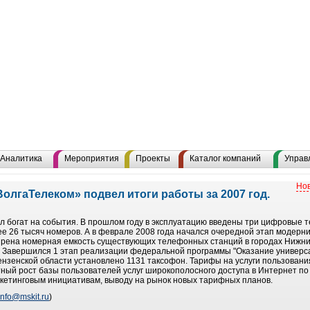
Аналитика
Мероприятия
Проекты
Каталог компаний
Управ
Нов
лгаТелеком» подвел итоги работы за 2007 год.
л богат на события. В прошлом году в эксплуатацию введены три цифровые
 26 тысяч номеров. А в феврале 2008 года начался очередной этап модерни
рена номерная емкость существующих телефонных станций в городах Нижний
. Завершился 1 этап реализации федеральной программы "Оказание универс
ензенской области установлено 1131 таксофон. Тарифы на услуги пользовани
тный рост базы пользователей услуг широкополосного доступа в Интернет по
кетинговым инициативам, выводу на рынок новых тарифных планов.
info@mskit.ru
)