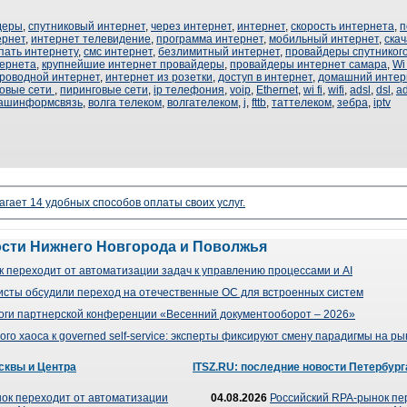
деры
,
спутниковый интернет
,
через интернет
,
интернет
,
скорость интернета
,
п
ернет
,
интернет телевидение
,
программа интернет
,
мобильный интернет
,
скач
пать интернету
,
смс интернет
,
безлимитный интернет
,
провайдеры спутниког
тернета
,
крупнейшие интернет провайдеры
,
провайдеры интернет самара
,
Wi
роводной интернет
,
интернет из розетки
,
доступ в интернет
,
домашний интер
овые сети
,
пиринговые сети
,
ip телефония
,
voip
,
Ethernet
,
wi fi
,
wifi
,
adsl
,
dsl
,
a
ашинформсвязь
,
волга телеком
,
волгателеком
,
j
,
fttb
,
таттелеком
,
зебра
,
iptv
агает 14 удобных способов оплаты своих услуг.
ости Нижнего Новгорода и Поволжья
 переходит от автоматизации задач к управлению процессами и AI
сты обсудили переход на отечественные ОС для встроенных систем
оги партнерской конференции «Весенний документооборот – 2026»
го хаоса к governed self-service: эксперты фиксируют смену парадигмы на р
сквы и Центра
ITSZ.RU: последние новости Петербург
ок переходит от автоматизации
04.08.2026
Российский RPA-рынок пе