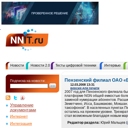
Новости
Новости 2.0
Тесты цифровой техники
Интервью
Пензенский филиал ОАО «Во
Подписка на новости:
12.03.2008 13:31
версия для печати
2007 год для Пензенского филиала бы
платформе NGN общей емкостью более
заменой нумерации абонентов. Расши
Земетчино, Исса, Башмаково, Мокшан
Управление
таксофонов". В населенных пунктах П
документами
остались на прежнем уровне. Трехкра
стал возможным благодаря новым мар
Интернет
Редактор раздела:
Юрий Мальцев (
Интеграция