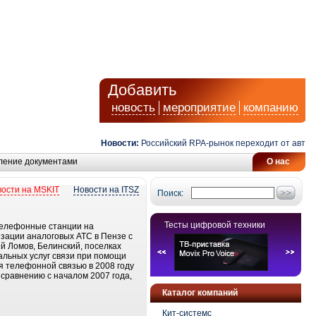
Добавить
новость
мероприятие
компанию
Новости:
Российский RPA-рынок переходит от автомат
ление документами
О нас
ости на MSKIT
Новости на ITSZ
Поиск:
Тесты цифровой техники
 телефонные станции на
зации аналоговых АТС в Пензе с
 Ломов, Белинский, поселках
альных услуг связи при помощи
я телефонной связью в 2008 году
 сравнению с началом 2007 года,
Каталог компаний
Кит-системс