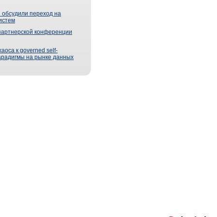
 обсудили переход на
истем
партнерской конференции
оса к governed self-
парадигмы на рынке данных