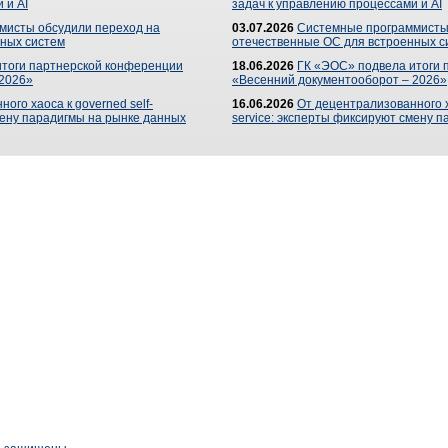
 и AI
задач к управлению процессами и AI
мисты обсудили переход на
03.07.2026
Системные программисты
ных систем
отечественные ОС для встроенных с
итоги партнерской конференции
18.06.2026
ГК «ЭОС» подвела итоги 
 2026»
«Весенний документооборот – 2026»
ого хаоса к governed self-
16.06.2026
От децентрализованного ха
мену парадигмы на рынке данных
service: эксперты фиксируют смену 