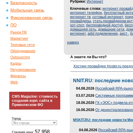
Рубрики:
Интернет
Безопасность
Ключевые слова:
интернет провай
Мобильная связь
интернет телефон
,
бесплатный инт
интернет тв
,
сотовый интернет
,
поку
Фиксированная связь
провайдеры
,
стать провайдером ин
ПО
хот-спот
,
беспроводной доступ
,
бесп
домашняя сеть
,
домашние сети
,
дом
Рынок ПК
интернет
,
adsl подключение
,
аист
,
б
Маркетинг
наверх
Торговые сети
Оборудование
А знаете ли Вы что?
Outsourcing
Кадры
Хостинг провайдер Hoster.ru предл
Регулирование
Финансы
NNIT.RU: последние нов
Web
04.08.2026
Российский RPA-рынок
03.07.2026
Системные программи
CMS Magazine: стоимость
создания корп. сайта в
18.06.2026
ГК «ЭОС» подвела ит
Приволжском ФО
16.06.2026
От децентрализованно
Город:
MSKIT.RU: последние новости Мо
04.08.2026
Российский RPA-рын
57 958
Средняя цена: