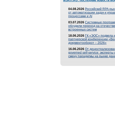
MSKIT.RU: последние новости Мо
04.08.2026
Российский RPA-рын
от автоматизации задач к упр
процессами и AI
03.07.2026
Системные програ
обсудили переход на отечеств
встроенных систем
18.06.2026
ГК «ЭОС» подвела и
партнерской конференции «Ве
документооборот – 2026»
16.06.2026
От децентрализован
governed self-service: эксперт
смену парадигмы на рынке дан