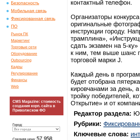
контактный телефон.
Безопасность
Мобильная связь
Организаторы конкурса
Фиксированная связь
оригинальные фотограф
ПО
инструкции городу. На
Рынок ПК
трамплина», «Инструкц
Маркетинг
сдать экзамен на 5-ку»
Торговые сети
к ним, тем выше шанс п
Оборудование
торговой марки J.
Outsourcing
Кадры
Каждый день в програм
Регулирование
Финансы
будет отобрана пятерк
Web
кировчанами за день, 
тройку победителей, ко
CMS Magazine: стоимость
Открытие» и от компан
создания корп. сайта в
Приволжском ФО
Редактор раздела:
Юр
Рубрики:
Фиксированн
Город:
Ключевые слова:
ин
57 958
Средняя цена: