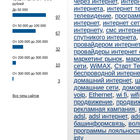
через интернет
,
интерн
рублей
интернета
,
интернет т
До 50 000
телевидение
,
програм
97
интернет
,
интернет сет
От 50 000 до 100 000
интернету
,
смс интерн
67
спутникого интернета
,
От 100 000 до 200 000
провайдером интерне
32
провайдеры интернет
маркетинг рынок
,
марк
От 200 000 до 300 000
сети
,
WiMAX
,
Старт Т
10
беспроводной интерне
От 300 000 до 500 000
домашний интернет
,
ш
3
домашние сети
,
домов
voip
,
Ethernet
,
wi fi
,
wifi
Все типы сайтов
продвижение
,
продвиж
рекламная кампания
,
adsl
,
adsl интернет
,
ad
башинформсвязь
,
вол
программы лояльност
iptv