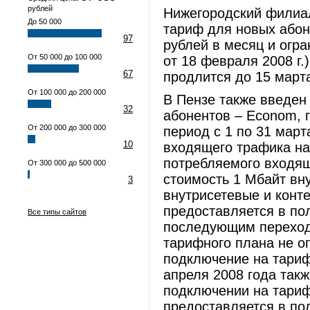
рублей
Нижегородский филиа
До 50 000
тариф для новых абоне
97
рублей в месяц и огра
От 50 000 до 100 000
от 18 февраля 2008 г.
67
продлится до 15 марта
От 100 000 до 200 000
В Пензе также введен
32
абонентов – Econom, 
От 200 000 до 300 000
период с 1 по 31 март
10
входящего трафика на
потребляемого входящ
От 300 000 до 500 000
стоимость 1 Мбайт вн
3
внутрисетевые и конт
предоставляется в по
Все типы сайтов
последующим переходо
тарифного плана не о
подключение на тари
апреля 2008 года такж
подключении на тариф
предоставляется в по