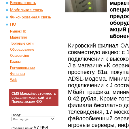
маркет
Безопасность
специ
Мобильная связь
предос
Фиксированная связь
обору
ПО
акций 
Рынок ПК
абонен
Маркетинг
Торговые сети
Кировский филиал ОА
Оборудование
совместную акцию: с 
Outsourcing
подключении к высоко
Кадры
J в магазине «К-серв
Регулирование
проспекту, 81а, покуп
Финансы
ADSL-модема. Минима
Web
подключении к J соста
Мбайт трафика, миним
CMS Magazine: стоимость
0,42 рубля. Кроме тог
создания корп. сайта в
Приволжском ФО
филиала бесплатно до
телевидения, 17 моско
Город:
файлообменный сервер 
игровые серверы, ин
57 958
Средняя цена: