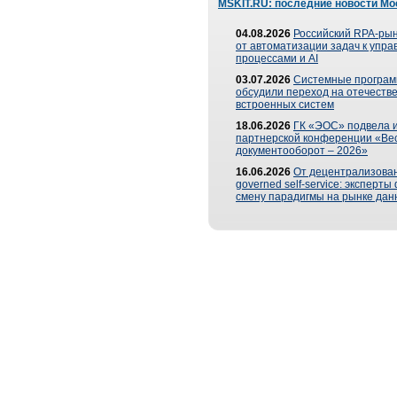
MSKIT.RU: последние новости Мо
04.08.2026
Российский RPA-рын
от автоматизации задач к упр
процессами и AI
03.07.2026
Системные програ
обсудили переход на отечеств
встроенных систем
18.06.2026
ГК «ЭОС» подвела и
партнерской конференции «Ве
документооборот – 2026»
16.06.2026
От децентрализован
governed self-service: эксперт
смену парадигмы на рынке дан