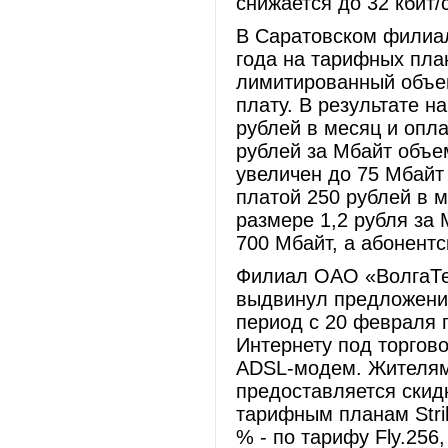
снижается до 32 кбит/с
В Саратовском филиа
года на тарифных плана
лимитированный объем
плату. В результате н
рублей в месяц и опл
рублей за Мбайт объе
увеличен до 75 Мбайт 
платой 250 рублей в 
размере 1,2 рубля за 
700 Мбайт, а абонентс
Филиал ОАО «ВолгаТе
выдвинул предложение
период с 20 февраля 
Интернету под торгово
ADSL-модем. Жителям
предоставляется скид
тарифным планам Strike
% - по тарифу Fly.256,