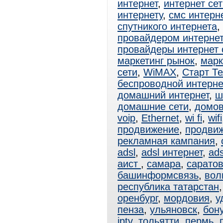
интернет
,
интернет сет
интернету
,
смс интерн
спутникого интернета
,
провайдером интерне
провайдеры интернет
маркетинг рынок
,
марк
сети
,
WiMAX
,
Старт Т
беспроводной интерне
домашний интернет
,
ш
домашние сети
,
домов
voip
,
Ethernet
,
wi fi
,
wifi
продвижение
,
продвиж
рекламная кампания
,
adsl
,
adsl интернет
,
ad
аист
,
самара
,
сарато
башинформсвязь
,
вол
республика татарстан
оренбург
,
мордовия
,
у
пенза
,
ульяновск
,
бон
iptv
,
тольятти
,
пермь
,