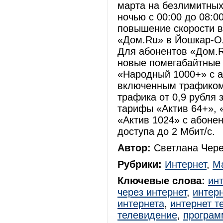
марта на безлимитных
ночью с 00:00 до 08:0
повышение скорости в
«Дом.Ru» в Йошкар-Ол
Для абонентов «Дом.R
новые помегабайтные
«Народный 1000+» с а
включенным трафиком
трафика от 0,9 рубля 
тарифы «Актив 64+», «
«Актив 1024» с абонен
доступа до 2 Мбит/с.
Автор:
Светлана Чере
Рубрики:
Интернет
,
Ма
Ключевые слова:
ин
через интернет
,
интерн
интернета
,
интернет т
телевидение
,
програм