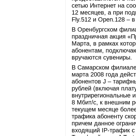
сетью Интернет на со
12 месяцев, а при под
Fly.512 и Open.128 – 
В Оренбургском фили
праздничная акция «П
Марта, в рамках кото
абонентам, подключа
вручаются сувениры.
В Самарском филиале
марта 2008 года дейс
абонентов J – тарифны
рублей (включая плату
внутрирегиональные и
8 Мбит/с, к внешним р
текущем месяце более
трафика абоненту скор
причем данное ограни
входящий IP-трафик с