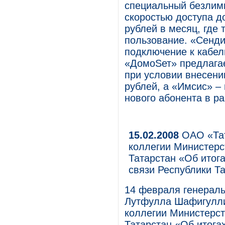
специальный безлим
скоростью доступа до
рублей в месяц, где
пользование. «Сенди
подключение к кабел
«ДомоSет» предлагае
при условии внесени
рублей, а «Имсис» –
нового абонента в р
15.02.2008
ОАО «Тат
коллегии Министерс
Татарстан «Об итог
связи Республики Та
14 февраля генерал
Лутфулла Шафигулли
коллегии Министерст
Татарстан «Об итога