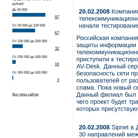
рублей
До 50 000
20.02.2008
Компания
97
телекоммуникацион
начале тестировани
От 50 000 до 100 000
67
Российская компания
От 100 000 до 200 000
защиты информации 
32
телекоммуникационн
От 200 000 до 300 000
приступили к тестир
10
AV-Desk. Данный се
безопасность сети п
От 300 000 до 500 000
пользователей от ра
3
спама. Пока новый с
Данный филиал был 
Все типы сайтов
чего проект будет тр
которых присутствую
20.02.2008
Sipnet в 
30 направлений ме