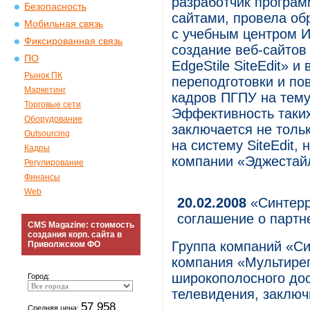
разработчик програм
Безопасность
сайтами, провела об
Мобильная связь
с учебным центром 
Фиксированная связь
создание веб-сайтов
ПО
EdgeStile SiteEdit» 
Рынок ПК
переподготовки и по
Маркетинг
кадров ПГПУ на тему
Торговые сети
Эффективность таких
Оборудование
заключается не толь
Outsourcing
на систему SiteEdit,
Кадры
компании «Эджестай
Регулирование
Финансы
Web
20.02.2008
«Синтерр
соглашение о партн
CMS Magazine: стоимость
создания корп. сайта в
Группа компаний «Си
Приволжском ФО
компания «Мультирег
широкополосного дос
Город:
телевидения, заключ
57 958
Средняя цена: