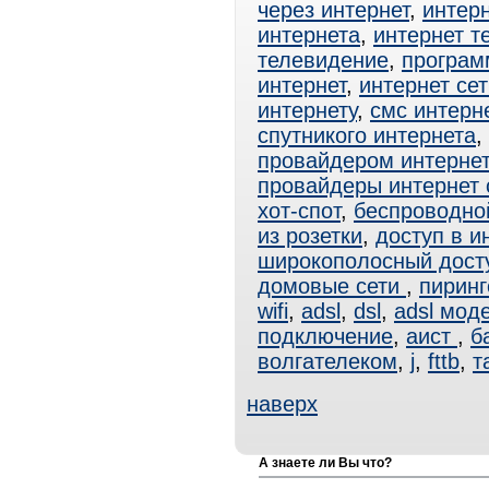
через интернет
,
интерн
интернета
,
интернет т
телевидение
,
програм
интернет
,
интернет сет
интернету
,
смс интерн
спутникого интернета
,
провайдером интерне
провайдеры интернет
хот-спот
,
беспроводно
из розетки
,
доступ в и
широкополосный дост
домовые сети
,
пиринг
wifi
,
adsl
,
dsl
,
adsl мод
подключение
,
аист
,
б
волгателеком
,
j
,
fttb
,
т
наверх
А знаете ли Вы что?