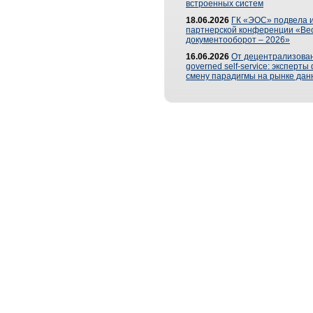
встроенных систем
18.06.2026
ГК «ЭОС» подвела и
партнерской конференции «Ве
документооборот – 2026»
16.06.2026
От децентрализован
governed self-service: эксперт
смену парадигмы на рынке дан