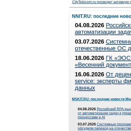
CityTelecom.ru проводит активную
NNIT.RU: последние нов
04.08.2026
Российск
автоматизации зада
03.07.2026
Системны
отечественные ОС д
18.06.2026
ГК «ЭОС»
«Весенний документ
16.06.2026
От децен
service: эксперты 
данных
MSKIT.RU: последние новости Мо
04.08.2026
Российский RPA-рын
от автоматизации задач к упр
процессами и AI
03.07.2026
Системные програ
обсудили переход на отечеств