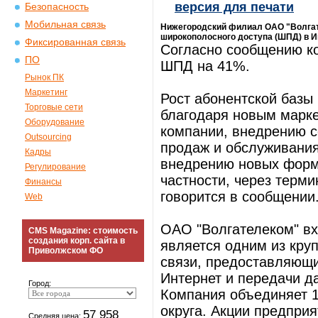
версия для печати
Безопасность
Мобильная связь
Нижегородский филиал ОАО "Волгате
широкополосного доступа (ШПД) в Ин
Фиксированная связь
Согласно сообщению ко
ПО
ШПД на 41%.
Рынок ПК
Маркетинг
Рост абонентской базы
Торговые сети
благодаря новым марк
Оборудование
компании, внедрению с
Outsourcing
продаж и обслуживания
Кадры
внедрению новых форм 
Регулирование
частности, через терм
Финансы
говорится в сообщении
Web
ОАО "Волгателеком" вх
CMS Magazine: стоимость
создания корп. сайта в
является одним из кру
Приволжском ФО
связи, предоставляющи
Интернет и передачи д
Город:
Компания объединяет 1
округа. Акции предприя
57 958
Средняя цена: