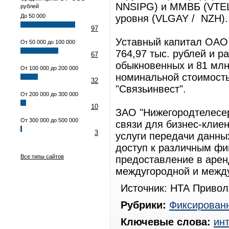
NNSIPG) и ММВБ (VTEL 
рублей
До 50 000
уровня (VLGAY / NZH)
97
Уставный капитал ОАО 
От 50 000 до 100 000
764,97 тыс. рублей и р
67
обыкновенных и 81 млн
От 100 000 до 200 000
номинальной стоимост
32
"Связьинвест".
От 200 000 до 300 000
10
ЗАО "Нижегородтелесер
От 300 000 до 500 000
связи для бизнес-клие
3
услуги передачи данных,
доступ к различным ф
Все типы сайтов
предоставление в аренд
междугородной и межд
Источник: НТА Привол
Рубрики:
Фиксированн
Ключевые слова:
ин