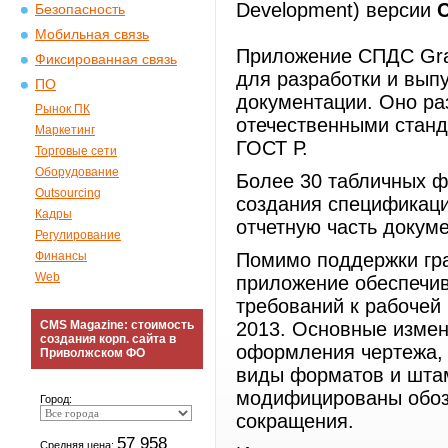
Development) версии
Безопасность
Мобильная связь
Приложение СПДС Gra
Фиксированная связь
для разработки и выпу
ПО
документации. Оно раз
Рынок ПК
отечественными станд
Маркетинг
ГОСТ Р.
Торговые сети
Оборудование
Более 30 табличных ф
Outsourcing
создания спецификац
Кадры
отчетную часть докум
Регулирование
Финансы
Помимо поддержки гр
Web
приложение обеспечив
требований к рабочей
CMS Magazine: стоимость
2013. Основные измен
создания корп. сайта в
оформления чертежа, 
Приволжском ФО
виды форматов и штам
модифицированы обоз
Город:
сокращения.
57 958
Средняя цена: