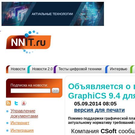
Новости
Новости 2.0
Тесты цифровой техники
Интервью
Объявляется о
Подписка на новости:
GraphiCS 9.4 д
05.09.2014 08:05
версия для печати
Управление
документами
Помимо поддержки графической пла
Интернет
актуальному нормативу требований к
Компания
CSoft
сообщ
Интеграция