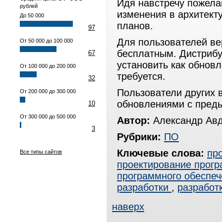
Идя навстречу пожела
рублей
изменения в архитект
До 50 000
планов.
97
Для пользователей ве
От 50 000 до 100 000
бесплатным. Дистрибут
67
установить как обнов
От 100 000 до 200 000
требуется.
32
Пользователи других 
От 200 000 до 300 000
обновлениями с пред
10
От 300 000 до 500 000
Автор:
Александр Ав
3
Рубрики:
ПО
Ключевые слова:
пр
Все типы сайтов
проектирование прогр
программного обеспеч
разработки
,
разработ
наверх