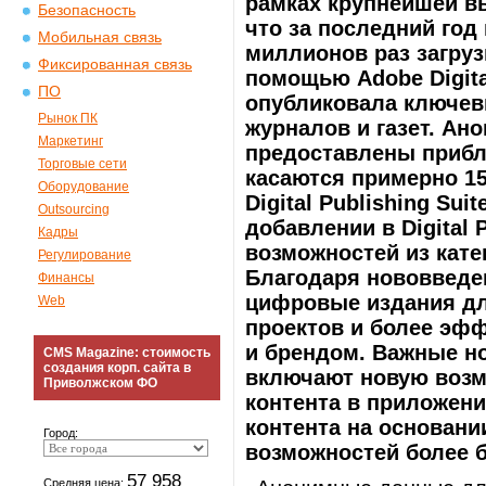
рамках крупнейшей вы
Безопасность
что за последний год
Мобильная связь
миллионов раз загру
Фиксированная связь
помощью Adobe Digital
ПО
опубликовала ключев
Рынок ПК
журналов и газет. А
Маркетинг
предоставлены прибли
Торговые сети
касаются примерно 1
Оборудование
Digital Publishing Sui
Outsourcing
добавлении в Digital 
Кадры
возможностей из кате
Регулирование
Благодаря нововведе
Финансы
цифровые издания дл
Web
проектов и более эф
и брендом. Важные нов
CMS Magazine: стоимость
создания корп. сайта в
включают новую возм
Приволжском ФО
контента в приложени
контента на основани
Город:
возможностей более 
57 958
Средняя цена: