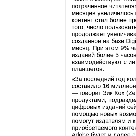
потраченное читателя
месяцев увеличилось 
контент стал более п
того, число пользова
продолжает увеличива
созданное на базе Digit
месяц. При этом 9% ч
изданий более 5 часов
взаимодействуют с и
планшетов.
«За последний год ко
составило 16 миллионо
— говорит Зик Кох (Z
продуктами, подраздел
цифровых изданий сей
помощью новых возмо
помогут издателям и 
приобретаемого контен
Adobe будет и далее с