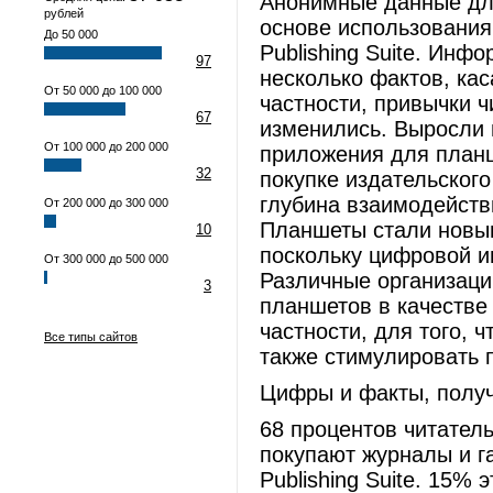
Анонимные данные дл
рублей
основе использования
До 50 000
Publishing Suite. Инф
97
несколько фактов, ка
От 50 000 до 100 000
частности, привычки ч
67
изменились. Выросли 
От 100 000 до 200 000
приложения для планш
32
покупке издательского
глубина взаимодейств
От 200 000 до 300 000
Планшеты стали новым
10
поскольку цифровой и
От 300 000 до 500 000
Различные организаци
3
планшетов в качестве
частности, для того, 
Все типы сайтов
также стимулировать п
Цифры и факты, получ
68 процентов читател
покупают журналы и га
Publishing Suite. 15%