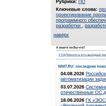
Рубрики:
ПО
Ключевые слова:
пр
проектирование прогр
программного обеспеч
разработки
,
разработ
наверх
А знаете ли Вы что?
У CityTelecom.ru есть выгодные п
NNIT.RU: последние нов
04.08.2026
Российск
автоматизации зада
03.07.2026
Системны
отечественные ОС д
18.06.2026
ГК «ЭОС»
«Весенний документ