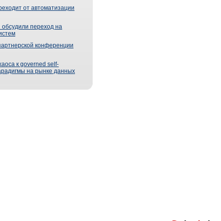
реходит от автоматизации
 обсудили переход на
истем
партнерской конференции
оса к governed self-
парадигмы на рынке данных