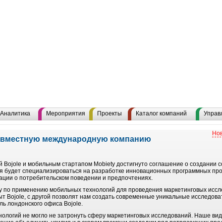
Аналитика
Мероприятия
Проекты
Каталог компаний
Управ
Нов
 совместную международную компанию
 Bojole и мобильным стартапом Mobiety достигнуто соглашение о создании с
 будет специализироваться на разработке инновационных программных прод
ции о потребительском поведении и предпочтениях.
ty по применению мобильных технологий для проведения маркетинговых иссле
т Bojole, с другой позволят нам создать современные уникальные исследова
ль лондонского офиса Bojole.
ологий не могло не затронуть сферу маркетинговых исследований. Наше вид