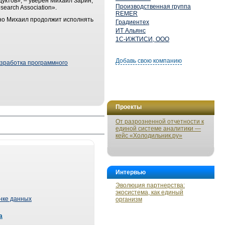
уктов», – уверен Михаил Зарин,
Производственная группа
earch Association».
REMER
нно Михаил продолжит исполнять
Градиентех
ИТ Альянс
1С-ИЖТИСИ, ООО
Добавь свою компанию
зработка программного
Проекты
От разрозненной отчетности к
единой системе аналитики —
кейс «Холодильник.ру»
Интервью
Эволюция партнерства:
экосистема, как единый
ынке данных
организм
а