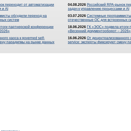
ок переходит от автоматизации
04.08.2026
Российский RPA-рынок пе
 и AI
задач к управлению процессами и AI
мисты обсудили переход на
03.07.2026
Системные программисты
ных систем
отечественные ОС для встроенных с
итоги партнерской конференции
18.06.2026
ГК «ЭОС» подвела итоги 
 2026»
«Весенний документооборот – 2026»
ого хаоса к governed self-
16.06.2026
От децентрализованного ха
мену парадигмы на рынке данных
service: эксперты фиксируют смену 