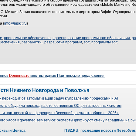
ение объединить усилия и в скором времени создадим ряд потрясающих прод
редитель международного объединения исследователей «Mobile Marketing Res
LLC. Михаил Зарин назначен исполнительным директором Bojole. Одновреме
ссии.
а (
info@mskit.ru
)
ие
,
программное обеспечение
,
проектирование программного обеспечения
,
ра
беспечения
,
разработки
,
разработка программ
,
soft
,
программы soft
менов
Domenus.ru
ввел выгодные Партнерские предложения.
ости Нижнего Новгорода и Поволжья
 переходит от автоматизации задач к управлению процессами и AI
сты обсудили переход на отечественные ОС для встроенных систем
оги партнерской конференции «Весенний документооборот – 2026»
го хаоса к governed self-service: эксперты фиксируют смену парадигмы на р
сквы и Центра
ITSZ.RU: последние новости Петербург