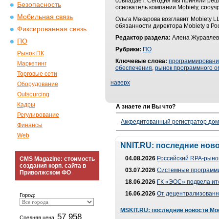
совпадает. Сегодня мы приняли реш
Безопасность
основатель компании Mobiety, сооуч
Мобильная связь
Ольга Макарова возглавит Mobiety 
обязанности директора Mobiety в Ро
Фиксированная связь
Редактор раздела:
Алена Журавлев
ПО
Рубрики:
ПО
Рынок ПК
Ключевые слова:
программирован
Маркетинг
обеспечения
,
рынок программного о
Торговые сети
наверх
Оборудование
Outsourcing
Кадры
А знаете ли Вы что?
Регулирование
Аккредитованный регистратор до
Финансы
Web
NNIT.RU: последние нов
04.08.2026
Российский RPA-рынок
CMS Magazine: стоимость
создания корп. сайта в
03.07.2026
Системные программи
Приволжском ФО
18.06.2026
ГК «ЭОС» подвела ит
16.06.2026
От децентрализованно
Город:
MSKIT.RU: последние новости Мо
57 958
Средняя цена: