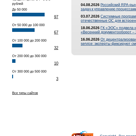
рублей
04.08.2026
Российский RPA-рын
задач к управлению процессами
До 50 000
03.07.2026
Системные програм
97
отечественные ОС для встроен
От 50 000 до 100 000
18.06.2026
ГК «ЭОС» подвела 
67
«Весенний документооборот –
16.06.2026
От децентрализованн
От 100 000 до 200 000
service: эксперты фиксируют с
32
От 200 000 до 300 000
10
От 300 000 до 500 000
3
Все типы сайтов