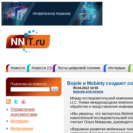
Новости
Новости 2.0
Тесты цифровой техники
Интервью
Bojole и Mobiety создают
Подписка на новости:
09.04.2012 10:55
версия для печати
Между исследовательской компанией
LLC. Новая международная компания
обработки и представления информа
Управление
документами
«Мы уверены, что экспертиза Mobie
накопленный исследовательский опы
Интернет
считает Ольга Макарова, руководите
Интеграция
«Взрывное развитие мобильных техн