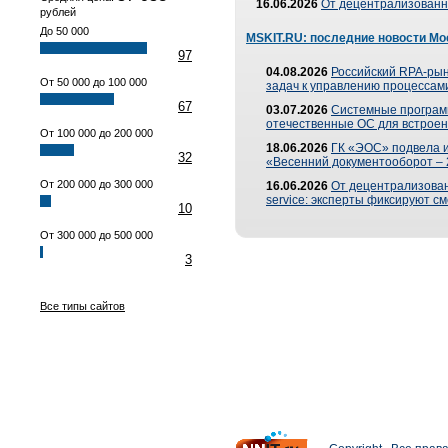
16.06.2026
От децентрализованно
рублей
До 50 000
MSKIT.RU: последние новости Мо
97
04.08.2026
Российский RPA-рын
От 50 000 до 100 000
задач к управлению процессами
67
03.07.2026
Системные програм
отечественные ОС для встроен
От 100 000 до 200 000
18.06.2026
ГК «ЭОС» подвела 
32
«Весенний документооборот –
От 200 000 до 300 000
16.06.2026
От децентрализованн
service: эксперты фиксируют с
10
От 300 000 до 500 000
3
Все типы сайтов