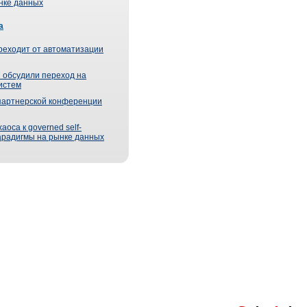
ынке данных
а
реходит от автоматизации
 обсудили переход на
истем
партнерской конференции
оса к governed self-
парадигмы на рынке данных