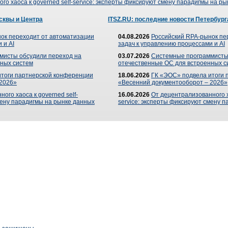
го хаоса к governed self-service: эксперты фиксируют смену парадигмы на р
сквы и Центра
ITSZ.RU: последние новости Петербург
ок переходит от автоматизации
04.08.2026
Российский RPA-рынок пе
 и AI
задач к управлению процессами и AI
мисты обсудили переход на
03.07.2026
Системные программисты
ных систем
отечественные ОС для встроенных с
итоги партнерской конференции
18.06.2026
ГК «ЭОС» подвела итоги 
 2026»
«Весенний документооборот – 2026»
ого хаоса к governed self-
16.06.2026
От децентрализованного ха
мену парадигмы на рынке данных
service: эксперты фиксируют смену 