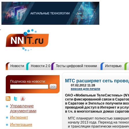
Новости
Новости 2.0
Тесты цифровой техники
Интервью
МТС расширяет сеть прово
Подписка на новости:
07.02.2012 11:28
версия для печати
ОАО «Мобильные ТелеСистемы» (NYSE
сети фиксированной связи в Саратов
в Саратове и Энгельсе получили воз
Управление
проводной доступ в Интернет и усл
документами
в т.ч. в многоэтажных домах сарато
Интернет
МТС планирует полностью завершить 
началу 2013 года. Переход на техно
Интеграция
и трансляции практически неогранич