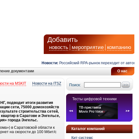
Добавить
новость
мероприятие
компанию
Новости:
Российский RPA-рынок переходит от автоматиз
ление документами
О нас
ости на MSKIT
Новости на ITSZ
Поиск:
Тесты цифровой техники
Г, подводит итоги развития
зации сети, 75000 домохозяйств
езультате строительства сетей,
квартир в Саратове и Энгельсе,
ия» города Энгельс.
ома») в Саратовской области к
Каталог компаний
рнет на скорости до 100 Мбит/с
Кит-системс