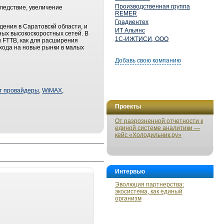
Производственная группа
следствие, увеличение
REMER
Градиентех
ения в Саратовскй области, и
ИТ Альянс
ых высокоскоростных сетей. В
1С-ИЖТИСИ, ООО
 FTTB, как для расширения
ыхода на новые рынки в малых
Добавь свою компанию
т провайдеры
,
WiMAX
,
Проекты
От разрозненной отчетности к
единой системе аналитики —
кейс «Холодильник.ру»
Интервью
Эволюция партнерства:
экосистема, как единый
организм