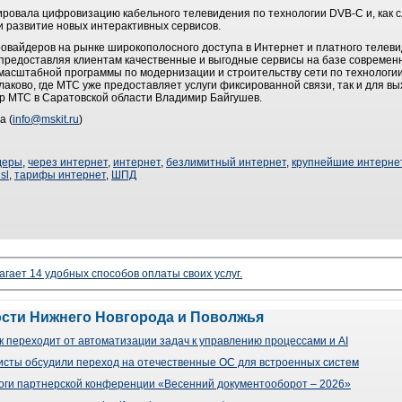
ировала цифровизацию кабельного телевидения по технологии DVB-C и, как 
и развитие новых интерактивных сервисов.
овайдеров на рынке широкополосного доступа в Интернет и платного телевид
предоставляя клиентам качественные и выгодные сервисы на базе современн
масштабной программы по модернизации и строительству сети по технологии
лаково, где МТС уже предоставляет услуги фиксированной связи, так и для в
ор МТС в Саратовской области Владимир Байгушев.
а (
info@mskit.ru
)
деры
,
через интернет
,
интернет
,
безлимитный интернет
,
крупнейшие интерне
sl
,
тарифы интернет
,
ШПД
агает 14 удобных способов оплаты своих услуг.
ости Нижнего Новгорода и Поволжья
 переходит от автоматизации задач к управлению процессами и AI
сты обсудили переход на отечественные ОС для встроенных систем
оги партнерской конференции «Весенний документооборот – 2026»