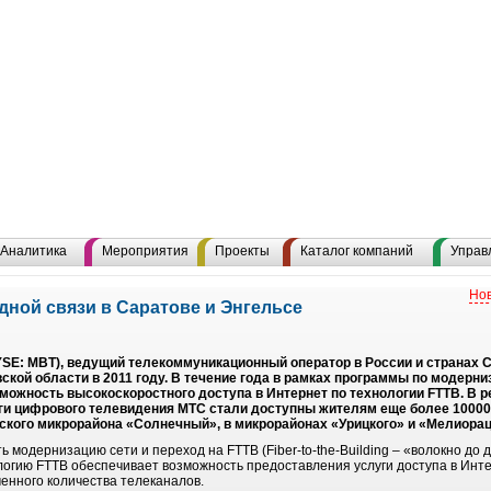
Аналитика
Мероприятия
Проекты
Каталог компаний
Управ
Нов
дной связи в Саратове и Энгельсе
: MBT), ведущий телекоммуникационный оператор в России и странах СН
ской области в 2011 году. В течение года в рамках программы по модерни
можность высокоскоростного доступа в Интернет по технологии FTTB. В р
уги цифрового телевидения МТС стали доступны жителям еще более 10000 
вского микрорайона «Солнечный», в микрорайонах «Урицкого» и «Мелиорац
модернизацию сети и переход на FTTB (Fiber-to-the-Building – «волокно до д
логию FTTB обеспечивает возможность предоставления услуги доступа в Инте
енного количества телеканалов.