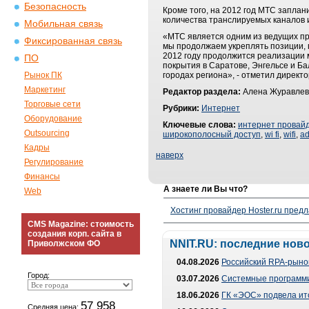
Безопасность
Кроме того, на 2012 год МТС заплан
количества транслируемых каналов 
Мобильная связь
«МТС является одним из ведущих пр
Фиксированная связь
мы продолжаем укреплять позиции, 
2012 году продолжится реализации 
ПО
покрытия в Саратове, Энгельсе и Ба
Рынок ПК
городах региона», - отметил директ
Маркетинг
Редактор раздела:
Алена Журавлев
Торговые сети
Рубрики:
Интернет
Оборудование
Ключевые слова:
интернет провай
Outsourcing
широкополосный доступ
,
wi fi
,
wifi
,
ad
Кадры
наверх
Регулирование
Финансы
А знаете ли Вы что?
Web
Хостинг провайдер Hoster.ru предл
CMS Magazine: стоимость
создания корп. сайта в
NNIT.RU: последние нов
Приволжском ФО
04.08.2026
Российский RPA-рынок
Город:
03.07.2026
Системные программи
18.06.2026
ГК «ЭОС» подвела ит
57 958
Средняя цена: