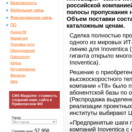
Безопасность
российской компание
Мобильная связь
полосы пропускания н
Фиксированная связь
Объем поставки соста
каталожным ценам.
ПО
Рынок ПК
Сделка полностью пр
Маркетинг
одного из мировых ИТ
Торговые сети
линию для Inoventica
Оборудование
гиганта открыло мног
Outsourcing
Inoventica).
Кадры
Регулирование
Решение о приобретен
Финансы
высокоскоростного те
Web
компании «Т8» было п
абонентской базы по 
CMS Magazine: стоимость
(Распродажа выделенны
создания корп. сайта в
Приволжском ФО
реализации проектных
институты выбирают Ц
Город:
«Предпринятые шаги 
компаний Inoventica с
57 958
Средняя цена: