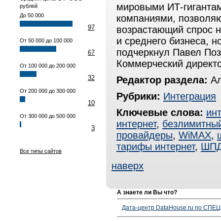
мировыми ИТ-гигантам
рублей
До 50 000
компаниями, позволяю
97
возрастающий спрос н
и среднего бизнеса, н
От 50 000 до 100 000
подчеркнул Павел Поз
67
Коммерческий директор
От 100 000 до 200 000
32
Редактор раздела:
Ал
От 200 000 до 300 000
Рубрики:
Интеграция
10
Ключевые слова:
ин
От 300 000 до 500 000
интернет
,
безлимитный
3
провайдеры
,
WiMAX
,
тарифы интернет
,
ШП
Все типы сайтов
наверх
А знаете ли Вы что?
Дата-центр DataHouse.ru по СПЕЦ-