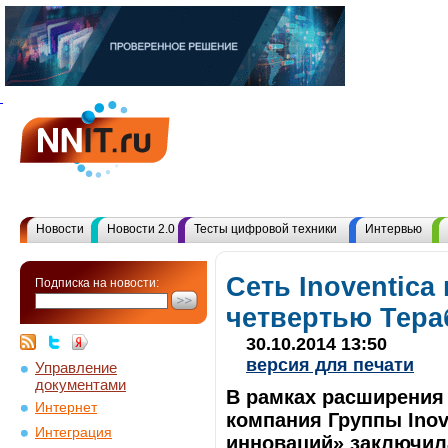
Новости
Новости 2.0
Тесты цифровой техники
Интервью
Сеть Inoventica
Подписка на новости:
четвертью Тера
30.10.2014 13:50
версия для печати
Управление
документами
В рамках расширения 
Интернет
компания Группы Ino
Интеграция
инноваций» заключил