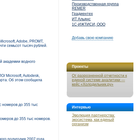
Производственная группа
REMER
Градиентех
ИТ Альянс
1С-ИЖТИСИ, ООО
Добавь свою компанию
icrosoft, Adobe, PROMT,
чти семьсот тысяч рублей.
й академии водного
Проекты
 Microsoft, Autodesk,
От разрозненной отчетности к
порта. Об этом сообщила
единой системе аналитики —
кейс «Холодильник.ру»
с номеров до 355 тыс
Интервью
Эволюция партнерства:
номеров до 355 тыс номеров.
экосистема, как единый
организм
ого полугодия 2007 года