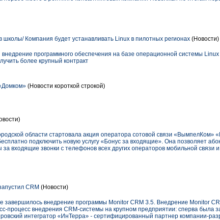
в школы/ Компания будет устанавливать Linux в пилотных регионах
(Новости)
и внедрение программного обеспечения на базе операционной системы Linux 
лучить более крупный контракт
 «Домком»
(Новости короткой строкой)
овости)
городской области стартовала акция оператора сотовой связи «ВымпелКом» 
 бесплатно подключить новую услугу «Бонус за входящие». Она позволяет аб
 за входящие звонки с телефонов всех других операторов мобильной связи и
запустил CRM
(Новости)
е завершилось внедрение программы Monitor CRM 3.5. Внедрение Monitor CR
сс-процесс внедрения CRM-системы на крупном предприятии: сперва была з
ировский интегратор «ИнТерра» - сертифицированный партнер компании-раз