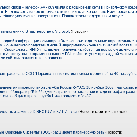
льной связи «Телефон.Ру» объявила о расширении сети в Приволжском федер
ти. На днях сеть торговая точка сети появилась в Богородске Нижегородской 
льнейшее увеличение присутствия в Приволжском федеральном округе.
вычислениях. В партнерстве с Microsoft
(Новости)
ународной конференции-семинара «Высокопроизводительные параллельные в
им. Лобачевского представил новый информационно-аналитический портал 
». Специалисты ННГУ планируют привлечь к работе над порталом другие уни
ть с Институтом программных систем РАН и Институтом прикладной математик
 сайтами parallel.ru и gotdotnet.ru.
штрафовало ООО "Персональные системы связи в регионе" на 40 тыс руб з
альной антимонопольной службы России /УФАС/ 28 ноября 2007 г наложило
гионе" /оператор Tele2/ административное наказание в виде штрафа в разме
 этом сообщила пресс-служба Нижегородского УФАС.
вместный семинар DIRECTUM и ВИТ-Инвест
(Новости короткой строкой)
ые Офисные Системы" (ЭОС) расширяет партнерскую сеть
(Новости)