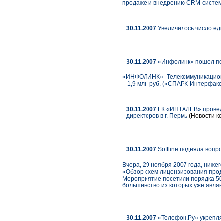
продаже и внедрению CRM-системы
30.11.2007
Увеличилось число ед
30.11.2007
«Инфолинк» пошел по
«ИНФОЛИНК»- Телекоммуникационная
– 1,9 млн руб. («СПАРК-Интерфакс
30.11.2007
ГК «ИНТАЛЕВ» проведе
директоров в г. Пермь
(Новости к
30.11.2007
Softline подняла вопр
Вчера, 29 ноября 2007 года, ниже
«Обзор схем лицензирования прод
Мероприятие посетили порядка 50
большинство из которых уже являю
30.11.2007
«Телефон.Ру» укрепля