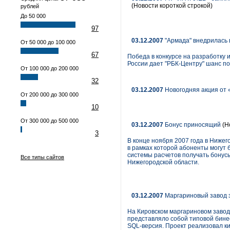
(Новости короткой строкой)
рублей
До 50 000
97
03.12.2007
"Армада" внедрилась 
От 50 000 до 100 000
67
Победа в конкурсе на разработку 
России дает "РБК-Центру" шанс по
От 100 000 до 200 000
32
03.12.2007
Новогодняя акция от
От 200 000 до 300 000
10
От 300 000 до 500 000
03.12.2007
Бонус приносящий
(Н
3
В конце ноября 2007 года в Ниже
в рамках которой абоненты могут
системы расчетов получать бонусы
Все типы сайтов
Нижегородской области.
03.12.2007
Маргариновый завод 
На Кировском маргариновом завод
представляло собой типовой бине
SQL-версия. Проект реализовал к