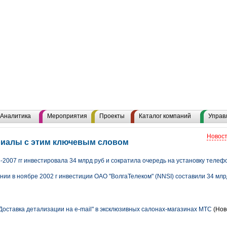
Аналитика
Мероприятия
Проекты
Каталог компаний
Управ
Новост
риалы с этим ключевым словом
-2007 гг инвестировала 34 млрд руб и сократила очередь на установку телефо
нии в ноябре 2002 г инвестиции ОАО "ВолгаТелеком" (NNSI) составили 34 млрд
Доставка детализации на e-mail" в эксклюзивных салонах-магазинах МТС
(Нов