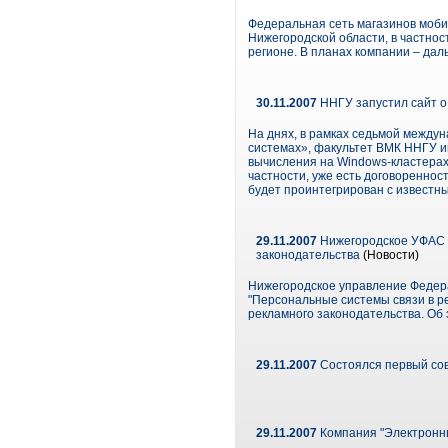
Федеральная сеть магазинов моби
Нижегородской области, в частнос
регионе. В планах компании – да
30.11.2007
ННГУ запустил сайт о 
На днях, в рамках седьмой межд
системах», факультет ВМК ННГУ 
вычисления на Windows-кластерах
частности, уже есть договореннос
будет проинтегрирован с известными
29.11.2007
Нижегородское УФАС о
законодательства
(Новости)
Нижегородское управление Федер
"Персональные системы связи в ре
рекламного законодательства. Об
29.11.2007
Состоялся первый со
29.11.2007
Компания "Электронн