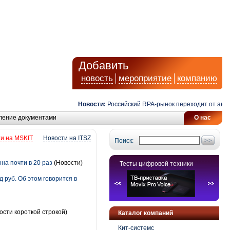
Добавить
новость
мероприятие
компанию
Новости:
Российский RPA-рынок переходит от автомат
ление документами
О нас
и на MSKIT
Новости на ITSZ
Поиск:
на почти в 20 раз
(Новости)
Тесты цифровой техники
 руб. Об этом говорится в
ости короткой строкой)
Каталог компаний
Кит-системс