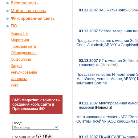
Безопасность
03.12.2007
ЗАО «Ульяновск-GSM» 
Мобильная связь
Фиксированная связь
ПО
03.12.2007
Softline завершила п
Рынок ПК
Маркетинг
Представительство компании Softl
Corel, Autodesk, ABBYY и Graphis
Торговые сети
Оборудование
Outsourcing
03.12.2007
ИТ-компания Softline
транспорта
(Новости)
Кадры
Регулирование
Представительство ИТ-компании Sof
Финансы
MathWorks, Acronis, Adobe, ABBYY
компания Softline.
Web
CMS Magazine: стоимость
03.12.2007
Монтированная емкость
создания корп. сайта в
номеров
(Новости)
Приволжском ФО
Монтированная емкость АТС "Волга
Об этом ПРАЙМ-ТАСС сообщили сег
Город:
57 958
03.12.2007
ГК «ИНТАЛЕВ» заняла 
Средняя цена: