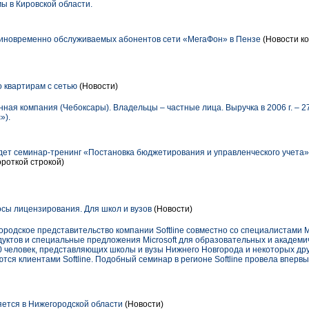
 в Кировской области.
иновременно обслуживаемых абонентов сети «МегаФон» в Пензе
(Новости ко
 квартирам с сетью
(Новости)
 компания (Чебоксары). Владельцы – частные лица. Выручка в 2006 г. – 27,
»).
т семинар-тренинг «Постановка бюджетирования и управленческого учета
ороткой строкой)
осы лицензирования. Для школ и вузов
(Новости)
городское представительство компании Softline совместно со специалистами M
уктов и специальные предложения Microsoft для образовательных и академи
 человек, представляющих школы и вузы Нижнего Новгорода и некоторых дру
тся клиентами Softline. Подобный семинар в регионе Softline провела впервы
ется в Нижегородской области
(Новости)