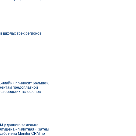
в школах трех регионов
«Билайн» приносит больше»,
онентам предоплатной
 с городских телефонов
M у данного заказчика
апущена «пилотная», затем
работчика Monitor CRM по