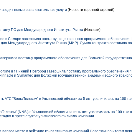
вводит новые развлекательные услуги
(Новости короткой строкой)
оставку ПО для Международного Института Рынка
(Новости)
ine в Самаре завершило поставку лицензионного программного обеспечения M
oft для Международного Института Рынка (МИР). Сумма контракта составила по
 завершила поставку программного обеспечения для Волжской государственно
tline в г Нижний Новгород завершила поставку программного обеспечения /ПО/
, Pinnacle и Symantec для Волжской государственной академии водного транс
 АТС "ВолгаТелеком" в Ульяновской области за 5 лет увеличилась на 100 ты
Телеком" (NNSI) в Ульяновской области за пять лет увеличилась на 100 тыс 
одня в пресс-службе ульяновского филиала компании.
первое место в рейтинге консалтинговых компаний Поволжья по итогам перв