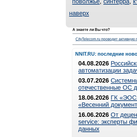
поволжье
,
синтерра
,
к
наверх
А знаете ли Вы что?
CityTelecom.ru проводит активную
NNIT.RU: последние нов
04.08.2026
Российск
автоматизации зада
03.07.2026
Системны
отечественные ОС д
18.06.2026
ГК «ЭОС»
«Весенний документ
16.06.2026
От децен
service: эксперты 
данных