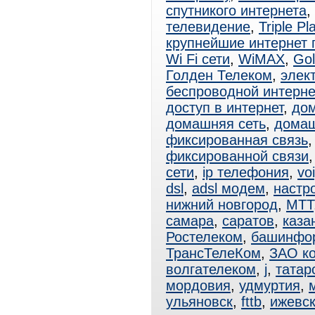
спутникого интернета
,
телевидение
,
Triple Pl
крупнейшие интернет
Wi Fi сети
,
WiMAX
,
Gol
Голден Телеком
,
элек
беспроводной интерне
доступ в интернет
,
дом
домашняя сеть
,
домаш
фиксированная связь
фиксированной связи
сети
,
ip телефония
,
vo
dsl
,
adsl модем
,
настро
нижний новгород
,
МТТ
самара
,
саратов
,
каза
Ростелеком
,
башинфо
ТрансТелеКом
,
ЗАО к
волгателеком
,
j
,
татар
мордовия
,
удмуртия
,
ульяновск
,
fttb
,
ижевс