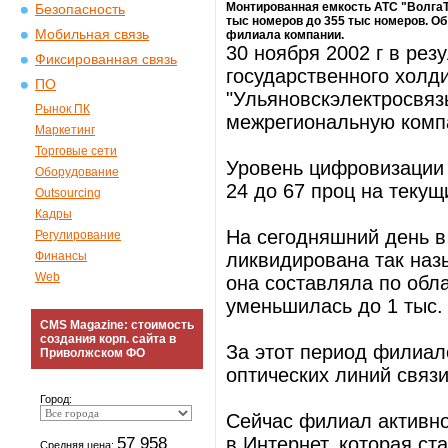
Монтированная емкость АТС "ВолгаТе
Безопасность
тыс номеров до 355 тыс номеров. О
Мобильная связь
филиала компании.
30 ноября 2002 г в рез
Фиксированная связь
государственного холд
ПО
"Ульяновскэлектросвяз
Рынок ПК
межрегиональную комп
Маркетинг
Торговые сети
Уровень цифровизации 
Оборудование
24 до 67 проц на текущ
Outsourcing
Кадры
На сегодняшний день в
Регулирование
Финансы
ликвидирована так наз
Web
она составляла по обла
уменьшилась до 1 тыс.
CMS Magazine: стоимость
создания корп. сайта в
За этот период филиал
Приволжском ФО
оптических линий связи
Город:
Сейчас филиал активно
57 958
в Интернет, которая ст
Средняя цена: