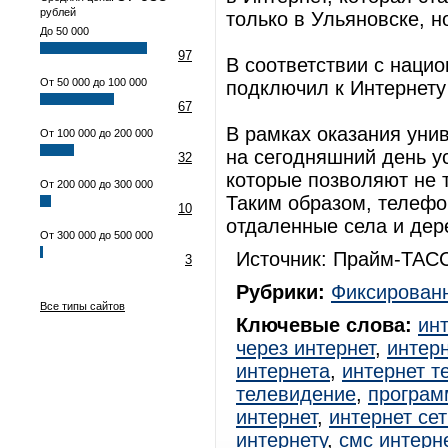
рублей
только в Ульяновске, н
До 50 000
97
В соответствии с наци
От 50 000 до 100 000
подключил к Интернету
67
В рамках оказания уни
От 100 000 до 200 000
на сегодняшний день у
32
которые позволяют не т
От 200 000 до 300 000
Таким образом, телеф
10
отдаленные села и дер
От 300 000 до 500 000
Источник: Прайм-ТАСС
3
Рубрики:
Фиксированн
Все типы сайтов
Ключевые слова:
ин
через интернет
,
интерн
интернета
,
интернет т
телевидение
,
програм
интернет
,
интернет сет
интернету
,
смс интерн