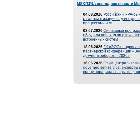
MSKIT.RU: последние новости Мо
04.08.2026
Российский RPA-рын
от автоматизации задач к упр
процессами и AI
03.07.2026
Системные програ
обсудили переход на отечеств
встроенных систем
18.06.2026
ГК «ЭОС» подвела и
партнерской конференции «Ве
документооборот – 2026»
16.06.2026
От децентрализован
governed self-service: эксперт
смену парадигмы на рынке дан