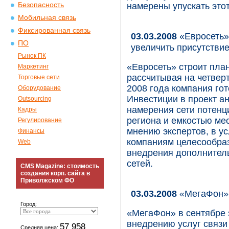
Безопасность
намерены упускать это
Мобильная связь
Фиксированная связь
03.03.2008
«Евросеть»
ПО
увеличить присутстви
Рынок ПК
«Евросеть» строит пла
Маркетинг
рассчитывая на четверт
Торговые сети
2008 года компания гот
Оборудование
Инвестиции в проект а
Outsourcing
намерения сети потенц
Кадры
региона и емкостью мес
Регулирование
мнению экспертов, в у
Финансы
компаниям целесообраз
Web
внедрения дополнитель
сетей.
CMS Magazine: стоимость
создания корп. сайта в
Приволжском ФО
03.03.2008
«МегаФон» 
Город:
«МегаФон» в сентябре 
внедрению услуг связи 
57 958
Средняя цена: