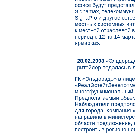
офисе будут представл
Signamax, телекоммун
SignaPro и другое сет
местных системных инт
к местной отраслевой в
период с 12 по 14 март
ярмарка».
28.02.2008
«Эльдорадо
ритейлер подалась в 
ГК «Эльдорадо» в лиц
«РеалЭстейтДевелопме
многофункциональный 
Предполагаемый объем 
Наблюдатели предполо
для города. Компания
направила в министерс
области предложение, 
построить в регионе н