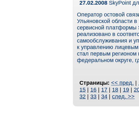
27.02.2008
SkyPoint д
Оператор остовой связи
Ульяновской области в
сервисной платформы S
реализовано в соответ
самообслуживания и уп
к управлению лицевым 
стал первым регионом 
федеральном округе, гд
Страницы:
<< пред.
|
15
|
16
|
17
|
18
|
19
|
2
32
|
33
|
34
|
след. >>