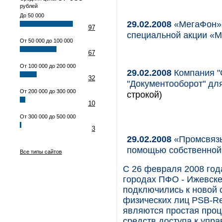
рублей
До 50 000
29.02.2008
«МегаФон» 
97
специальной акции «M
От 50 000 до 100 000
67
От 100 000 до 200 000
29.02.2008
Компания "G
32
"Документооборот" дл
От 200 000 до 300 000
строкой)
10
От 300 000 до 500 000
3
29.02.2008
«Промсвязь
помощью собственной
Все типы сайтов
С 26 февраля 2008 го
городах ПФО - Ижевске
подключились к новой 
физических лиц PSB-Re
являются простая про
средств доступа к упр