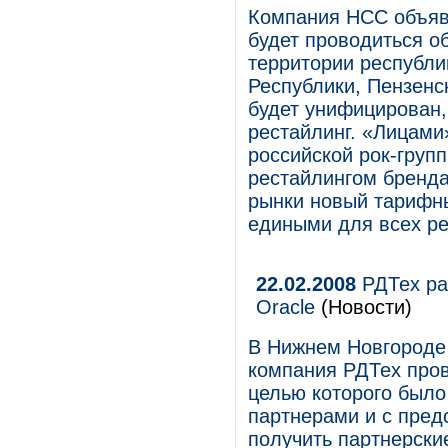
Компания НСС объяви
будет проводиться о
территории республи
Республики, Пензенс
будет унифицирован, 
рестайлинг. «Лицами
российской рок-гру
рестайлингом бренд
рынки новый тарифны
едиными для всех ре
22.02.2008
РДТех ра
Oracle
(Новости)
В Нижнем Новгороде 
компания РДТех про
целью которого был
партнерами и с пре
получить партнерски