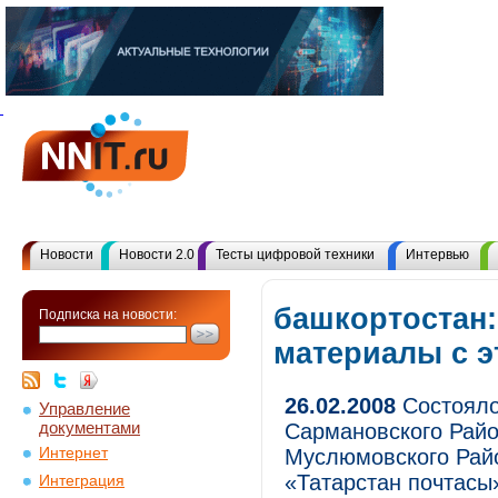
Новости
Новости 2.0
Тесты цифровой техники
Интервью
башкортостан:
Подписка на новости:
материалы с 
26.02.2008
Состояло
Управление
документами
Сармановского Райо
Интернет
Муслюмовского Райо
«Татарстан почтас
Интеграция