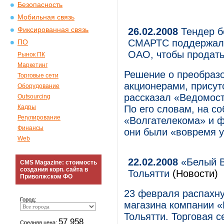
Безопасность
Мобильная связь
Фиксированная связь
26.02.2008
Тендер б
СМАРТС поддержали
ПО
ОАО, чтобы продать
Рынок ПК
Маркетинг
Решение о преобраз
Торговые сети
акционерами, присут
Оборудование
рассказал «Ведомост
Outsourcing
Кадры
По его словам, на с
Регулирование
«Волгателекома» и 
Финансы
они были «вовремя 
Web
22.02.2008
«Белый В
CMS Magazine: стоимость
создания корп. сайта в
Тольятти
(Новости)
Приволжском ФО
23 февраля распахну
Город:
магазина компании «
Тольятти. Торговая 
57 958
Средняя цена: