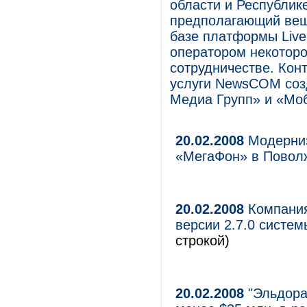
области и Республи
предполагающий вещ
базе платформы LiveS
оператором некоторо
сотрудничестве. Кон
услуги NewsCOM соз
Медиа Групп» и «Моб
20.02.2008
Модерниз
«МегаФон» в Повол
20.02.2008
Компания
версии 2.7.0 систе
строкой)
20.02.2008
"Эльдора