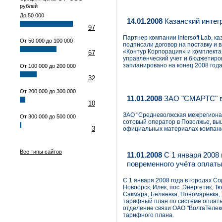
рублей
До 50 000
14.01.2008
Казанский интег
97
Партнер компании Intersoft Lab, 
От 50 000 до 100 000
подписали договор на поставку и 
«Контур Корпорация» и комплекта
67
управленческий учет и бюджетиро
запланировано на конец 2008 года
От 100 000 до 200 000
32
От 200 000 до 300 000
11.01.2008
ЗАО "СМАРТС" в
10
ЗАО "Средневолжская межрегиона
От 300 000 до 500 000
сотовый оператор в Поволжье, выш
3
официальных материалах компани
Все типы сайтов
11.01.2008
С 1 января 2008 
повременного учёта оплат
С 1 января 2008 года в городах Со
Новоорск, Илек, пос. Энергетик, Т
Сакмара, Беляевка, Пономаревка,
тарифный план по системе оплаты
отделение связи ОАО "ВолгаТелек
тарифного плана.