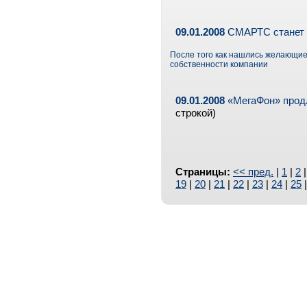
09.01.2008
СМАРТС станет
После того как нашлись желающи
собственности компании
09.01.2008
«МегаФон» продл
строкой)
Страницы:
<< пред.
|
1
|
2
19
|
20
|
21
|
22
|
23
|
24
|
25