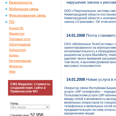
нарушение закона о рекла
Безопасность
Мобильная связь
ООО «Персональные системы связи
Нижегородской области постанов
Фиксированная связь
Нижегородской области о наложен
ПО
закона «О рекламе». Об этом аге
Рынок ПК
Маркетинг
14.01.2008
Почта становит
Торговые сети
ОАО «Мобильные ТелеСистемы» на
Оборудование
ориентированного на корпоративн
Outsourcing
нетребовательность к оборудован
разработки услуги BlackBerry. На
Кадры
уделяют много внимания расширен
Регулирование
том числе, и высоким уровнем прон
массового пользователя.
Финансы
Web
14.01.2008
Новая услуга в 
CMS Magazine: стоимость
создания корп. сайта в
Оператор связи Республики Башк
Приволжском ФО
услуги «SIP-телефония» – передач
Пользователям услуги (SIP-абон
между собой и возможность выхода
мобильных операторов по специал
Город:
телефонных и мобильных сетей на
предварительную систему оплаты 
юридическим лицам.
57 958
Средняя цена: