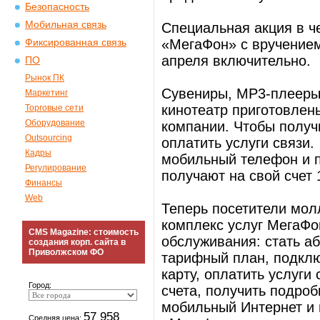
Безопасность
Мобильная связь
Специальная акция в ч
«МегаФон» с вручением
Фиксированная связь
апреля включительно.
ПО
Рынок ПК
Сувениры, MP3-плееры
Маркетинг
кинотеатр приготовлен
Торговые сети
Оборудование
компании. Чтобы получи
Outsourcing
оплатить услуги связи.
Кадры
мобильный телефон и 
Регулирование
получают на свой счет 
Финансы
Web
Теперь посетители мол
комплекс услуг МегаФо
CMS Magazine: стоимость
обслуживания: стать а
создания корп. сайта в
Приволжском ФО
тарифный план, подклю
карту, оплатить услуги
Город:
счета, получить подроб
мобильный Интернет и 
57 958
Средняя цена: