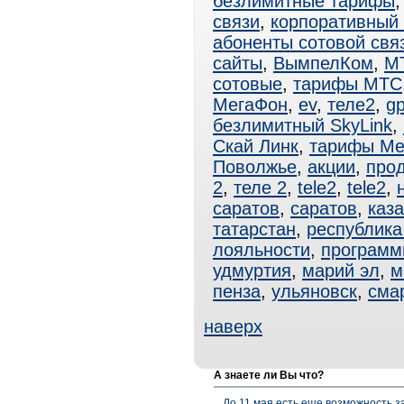
безлимитные тарифы
связи
,
корпоративный
абоненты сотовой свя
сайты
,
ВымпелКом
,
М
сотовые
,
тарифы МТС
МегаФон
,
ev
,
теле2
,
gp
безлимитный SkyLink
,
Скай Линк
,
тарифы Ме
Поволжье
,
акции
,
про
2
,
теле 2
,
tele2
,
tele2
,
саратов
,
саратов
,
каз
татарстан
,
республика
лояльности
,
программ
удмуртия
,
марий эл
,
м
пенза
,
ульяновск
,
сма
наверх
А знаете ли Вы что?
До 11 мая есть еще возможность з