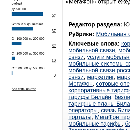
«МегаФон» открыт ежед
рублей
До 50 000
97
Редактор раздела:
Юр
От 50 000 до 100 000
67
Рубрики:
Мобильная 
От 100 000 до 200 000
Ключевые слова:
ко
32
мобильной связи
,
моб
От 200 000 до 300 000
связи
,
услуги мобильн
10
мобильные системы с
От 300 000 до 500 000
мобильной связи росс
3
связи
,
маркетинг
,
марк
МегаФон
,
сотовые оп
Все типы сайтов
корпоративные тариф
тарифы Билайн
,
безл
тарифные планы Била
операторы
,
связь Бил
порталы
,
МегаФон та
мобильные тарифы
,
б