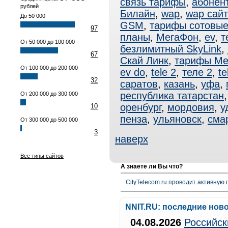
связь тарифы
,
абонен
рублей
Билайн
,
wap
,
wap сай
До 50 000
GSM
,
тарифы сотовы
97
планы
,
МегаФон
,
ev
,
т
От 50 000 до 100 000
безлимитный SkyLink
,
67
Скай Линк
,
тарифы Ме
От 100 000 до 200 000
ev do
,
tele 2
,
теле 2
,
te
32
саратов
,
казань
,
уфа
,
республика татарстан
От 200 000 до 300 000
оренбург
,
мордовия
,
у
10
пенза
,
ульяновск
,
сма
От 300 000 до 500 000
3
наверх
Все типы сайтов
А знаете ли Вы что?
CityTelecom.ru проводит активную
NNIT.RU: последние нов
04.08.2026
Российск