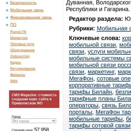
Дуванная, Володарског
Безопасность
Республики и Гагарина.
Мобильная связь
Фиксированная связь
Редактор раздела:
Юр
ПО
Рубрики:
Мобильная 
Рынок ПК
Ключевые слова:
ко
Маркетинг
мобильной связи
,
моб
Торговые сети
Оборудование
связи
,
услуги мобильн
Outsourcing
мобильные системы с
Кадры
мобильной связи росс
Регулирование
связи
,
маркетинг
,
марк
Финансы
МегаФон
,
сотовые оп
Web
корпоративные тариф
тарифы Билайн
,
безл
CMS Magazine: стоимость
тарифные планы Била
создания корп. сайта в
Приволжском ФО
операторы
,
связь Бил
порталы
,
МегаФон та
Город:
мобильные тарифы
,
б
тарифы сотовой связи
57 958
Средняя цена: