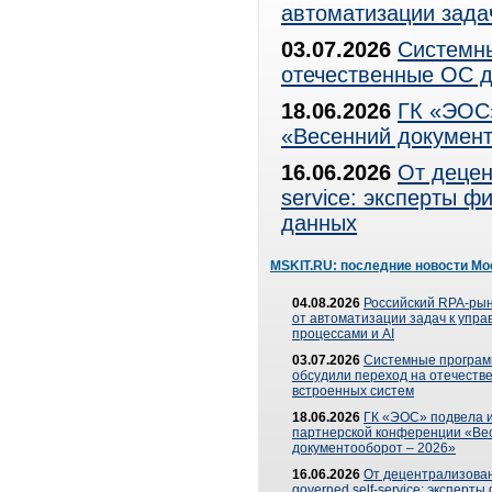
автоматизации зада
03.07.2026
Системны
отечественные ОС д
18.06.2026
ГК «ЭОС»
«Весенний документ
16.06.2026
От децен
service: эксперты 
данных
MSKIT.RU: последние новости Мо
04.08.2026
Российский RPA-рын
от автоматизации задач к упр
процессами и AI
03.07.2026
Системные програ
обсудили переход на отечеств
встроенных систем
18.06.2026
ГК «ЭОС» подвела и
партнерской конференции «Ве
документооборот – 2026»
16.06.2026
От децентрализован
governed self-service: эксперт