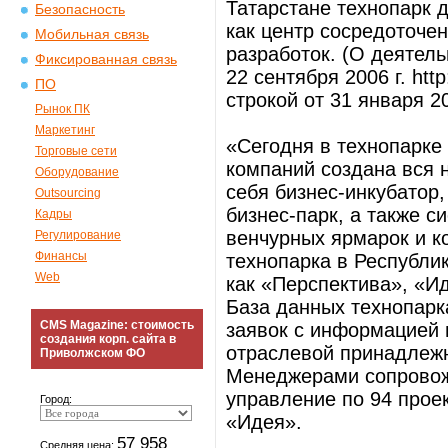
Татарстане технопарк 
Безопасность
как центр сосредоточе
Мобильная связь
разработок. (О деятель
Фиксированная связь
22 сентября 2006 г. http
ПО
строкой от 31 января 200
Рынок ПК
Маркетинг
«Сегодня в технопарке
Торговые сети
компаний создана вся 
Оборудование
себя бизнес-инкубатор,
Outsourcing
бизнес-парк, а также с
Кадры
венчурных ярмарок и к
Регулирование
Финансы
технопарка в Республи
Web
как «Перспектива», «И
База данных технопарк
CMS Magazine: стоимость
заявок с информацией 
создания корп. сайта в
отраслевой принадлеж
Приволжском ФО
Менеджерами сопровож
управление по 94 прое
Город:
«Идея».
57 958
Средняя цена: