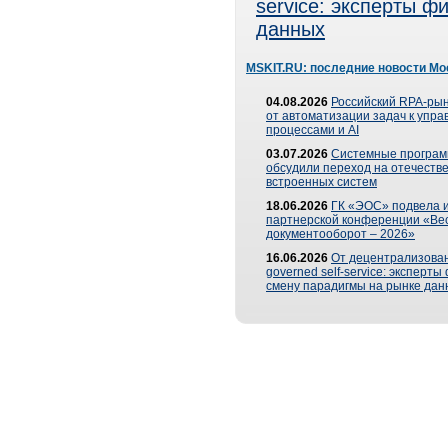
service: эксперты 
данных
MSKIT.RU: последние новости Мо
04.08.2026
Российский RPA-рын
от автоматизации задач к упр
процессами и AI
03.07.2026
Системные програ
обсудили переход на отечеств
встроенных систем
18.06.2026
ГК «ЭОС» подвела и
партнерской конференции «Ве
документооборот – 2026»
16.06.2026
От децентрализован
governed self-service: эксперт
смену парадигмы на рынке дан