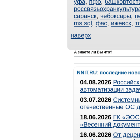
уфа
,
пфо
,
башкортост
россвязьохранкультур
саранск
,
чебоксары
,
п
ms sql
,
фас
,
ижевск
,
т
наверх
А знаете ли Вы что?
NNIT.RU: последние нов
04.08.2026
Российск
автоматизации зада
03.07.2026
Системны
отечественные ОС д
18.06.2026
ГК «ЭОС»
«Весенний документ
16.06.2026
От децен