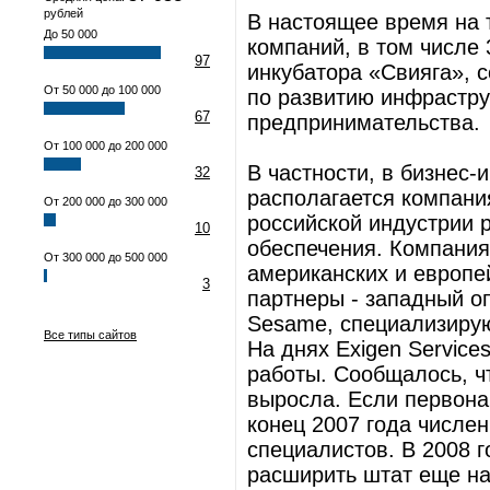
рублей
В настоящее время на 
До 50 000
компаний, в том числе 
97
инкубатора «Свияга», 
От 50 000 до 100 000
по развитию инфрастру
67
предпринимательства.
От 100 000 до 200 000
В частности, в бизнес-
32
располагается компания
От 200 000 до 300 000
российской индустрии 
10
обеспечения. Компания
От 300 000 до 500 000
американских и европе
3
партнеры - западный о
Sesame, специализирую
Все типы сайтов
На днях Exigen Service
работы. Сообщалось, ч
выросла. Если первонач
конец 2007 года числе
специалистов. В 2008 
расширить штат еще на