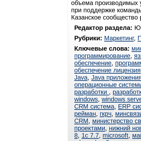
объема производимых у
при поддержке команды
Казанское сообщество 
Редактор раздела:
Юр
Рубрики:
Маркетинг
,
Ключевые слова:
ми
программирование
,
яз
обеспечение
,
программ
обеспечение лицензия
Java
,
Java приложени
операционные систем
разработки
,
разработ
windows
,
windows serv
CRM система
,
ERP си
рейман
,
гкрч
,
минсвяз
CRM
,
министерство с
проектами
,
нижний но
8
,
1с 7.7
,
microsoft
,
ма