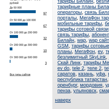
тарифы Билайн
,
безл
рублей
тарифные планы Била
До 50 000
операторы
,
связь Бил
97
порталы
,
МегаФон та
От 50 000 до 100 000
мобильные тарифы
,
б
67
тарифы сотовой связи
От 100 000 до 200 000
связь тарифы
,
абонен
32
Билайн
,
wap
,
wap сай
GSM
,
тарифы сотовы
От 200 000 до 300 000
планы
,
МегаФон
,
ev
,
т
10
безлимитный SkyLink
,
От 300 000 до 500 000
Скай Линк
,
тарифы Ме
3
ev do
,
tele 2
,
теле 2
,
te
саратов
,
казань
,
уфа
,
Все типы сайтов
республика татарстан
оренбург
,
мордовия
,
у
пенза
,
ульяновск
,
сма
наверх