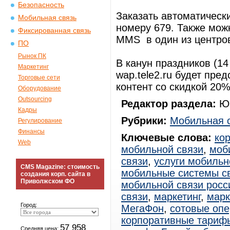
Безопасность
Заказать автоматическ
Мобильная связь
номеру 679. Также можн
Фиксированная связь
MMS в один из центров
ПО
Рынок ПК
В канун праздников (1
Маркетинг
wap.tele2.ru будет пр
Торговые сети
контент со скидкой 20%
Оборудование
Outsourcing
Редактор раздела:
Юр
Кадры
Рубрики:
Мобильная 
Регулирование
Финансы
Ключевые слова:
ко
Web
мобильной связи
,
моб
связи
,
услуги мобильн
CMS Magazine: стоимость
мобильные системы с
создания корп. сайта в
Приволжском ФО
мобильной связи росс
связи
,
маркетинг
,
марк
Город:
МегаФон
,
сотовые оп
корпоративные тариф
57 958
Средняя цена: