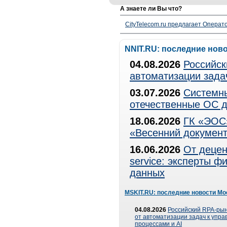
А знаете ли Вы что?
CityTelecom.ru предлагает Операто
NNIT.RU: последние нов
04.08.2026
Российск
автоматизации зада
03.07.2026
Системны
отечественные ОС д
18.06.2026
ГК «ЭОС»
«Весенний документ
16.06.2026
От децен
service: эксперты 
данных
MSKIT.RU: последние новости Мо
04.08.2026
Российский RPA-рын
от автоматизации задач к упр
процессами и AI