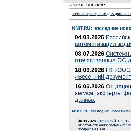
А знаете ли Вы что?
Можете приобрести ДВА домена п
NNIT.RU: последние нов
04.08.2026
Российск
автоматизации зада
03.07.2026
Системны
отечественные ОС д
18.06.2026
ГК «ЭОС»
«Весенний документ
16.06.2026
От децен
service: эксперты 
данных
MSKIT.RU: последние новости Мо
04.08.2026
Российский RPA-рын
от автоматизации задач к упр
процессами и AI