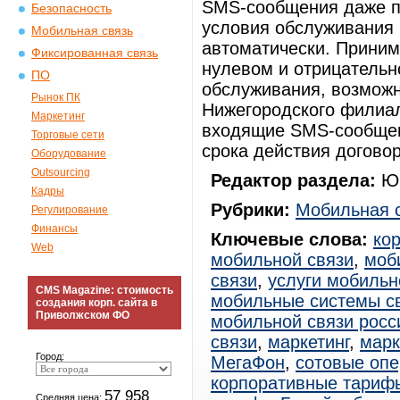
SMS-сообщения даже п
Безопасность
условия обслуживания 
Мобильная связь
автоматически. Прини
Фиксированная связь
нулевом и отрицательн
ПО
обслуживания, возможн
Рынок ПК
Нижегородского филиа
Маркетинг
входящие SMS-сообщен
Торговые сети
срока действия договор
Оборудование
Outsourcing
Редактор раздела:
Юр
Кадры
Рубрики:
Мобильная 
Регулирование
Финансы
Ключевые слова:
ко
Web
мобильной связи
,
моб
связи
,
услуги мобильн
CMS Magazine: стоимость
мобильные системы с
создания корп. сайта в
Приволжском ФО
мобильной связи росс
связи
,
маркетинг
,
марк
Город:
МегаФон
,
сотовые оп
корпоративные тариф
57 958
Средняя цена: