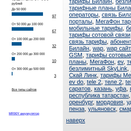
тарифы Билайн
,
безл
рублей
тарифные планы Била
До 50 000
операторы
,
связь Бил
97
порталы
,
МегаФон та
От 50 000 до 100 000
мобильные тарифы
,
б
67
тарифы сотовой связи
От 100 000 до 200 000
связь тарифы
,
абонен
32
Билайн
,
wap
,
wap сай
GSM
,
тарифы сотовы
От 200 000 до 300 000
планы
,
МегаФон
,
ev
,
т
10
безлимитный SkyLink
,
От 300 000 до 500 000
Скай Линк
,
тарифы Ме
3
ev do
,
tele 2
,
теле 2
,
te
саратов
,
казань
,
уфа
,
Все типы сайтов
республика татарстан
оренбург
,
мордовия
,
у
пенза
,
ульяновск
,
сма
MR90Y аккумулятор
наверх